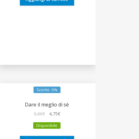
Sconto -5%
Dare il meglio di sé
Il
Il
5,00
€
4,75
€
prezzo
prezzo
Disponibile
originale
attuale
era:
è: