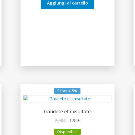
2,30€.
2,19€.
Aggiungi al carrello
Sconto -5%
Gaudete et exsultate
Il
Il
2,00
€
1,90
€
prezzo
prezzo
Disponibile
originale
attuale