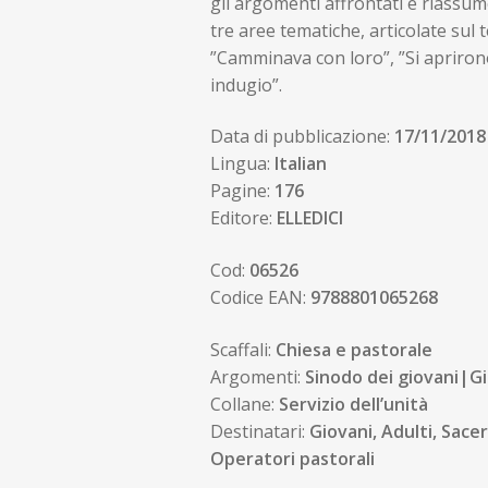
gli argomenti affrontati e riassum
tre aree tematiche, articolate sul
”Camminava con loro”, ”Si aprirono
indugio”.
Data di pubblicazione:
17/11/2018
Lingua:
Italian
Pagine:
176
Editore:
ELLEDICI
Cod:
06526
Codice EAN:
9788801065268
Scaffali:
Chiesa e pastorale
Argomenti:
Sinodo dei giovani|G
Collane:
Servizio dell’unità
Destinatari:
Giovani, Adulti, Sace
Operatori pastorali