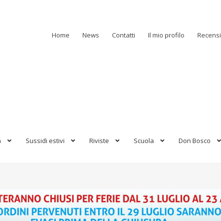
Home
News
Contatti
Il mio profilo
Recensi
a
Sussidi estivi
Riviste
Scuola
Don Bosco