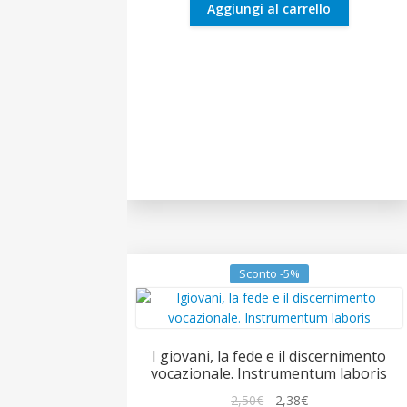
1,50€.
1,43€.
Aggiungi al carrello
Sconto -5%
I giovani, la fede e il discernimento
vocazionale. Instrumentum laboris
Il
Il
2,50
€
2,38
€