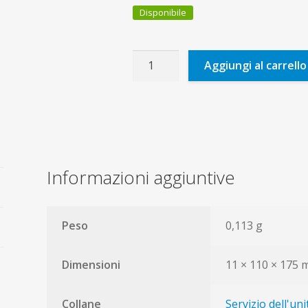
Disponibile
I
Aggiungi al carrello
giovani,
la
fede
e
il
discernimento
Informazioni aggiuntive
vocazionale.
Documento
finale
Peso
0,113 g
quantità
Dimensioni
11 × 110 × 175
Collane
Servizio dell'uni