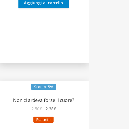
5,00€.
4,75€.
Aggiungi al carrello
Sconto -5%
Non ci ardeva forse il cuore?
Il
Il
2,50
€
2,38
€
prezzo
prezzo
Esaurito
originale
attuale
era:
è: