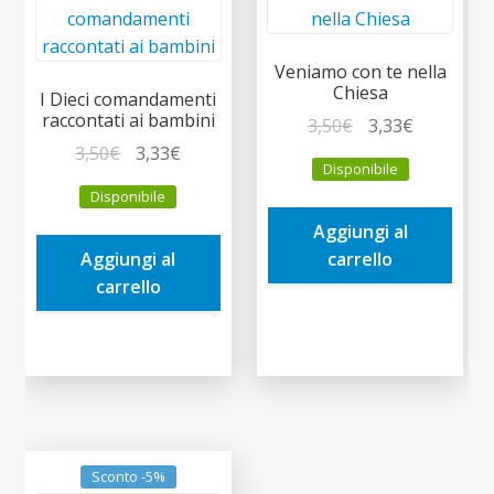
Veniamo con te nella
Chiesa
I Dieci comandamenti
raccontati ai bambini
Il
Il
3,50
€
3,33
€
Il
Il
prezzo
prezzo
3,50
€
3,33
€
Disponibile
prezzo
prezzo
originale
attuale
Disponibile
originale
attuale
era:
è:
Aggiungi al
era:
è:
3,50€.
3,33€.
Aggiungi al
carrello
3,50€.
3,33€.
carrello
Sconto -5%