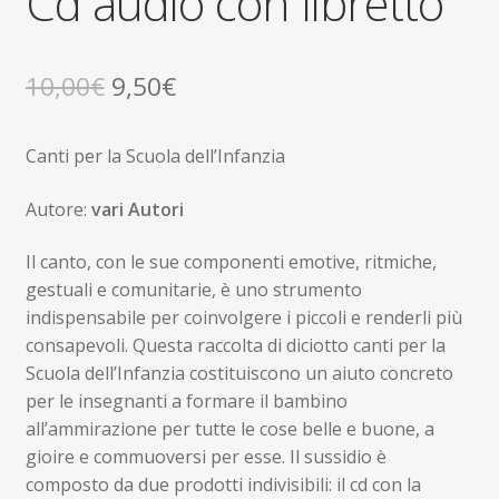
Cd audio con libretto
Il
Il
10,00
€
9,50
€
prezzo
prezzo
Canti per la Scuola dell’Infanzia
originale
attuale
era:
è:
Autore:
vari Autori
10,00€.
9,50€.
Il canto, con le sue componenti emotive, ritmiche,
gestuali e comunitarie, è uno strumento
indispensabile per coinvolgere i piccoli e renderli più
consapevoli. Questa raccolta di diciotto canti per la
Scuola dell’Infanzia costituiscono un aiuto concreto
per le insegnanti a formare il bambino
all’ammirazione per tutte le cose belle e buone, a
gioire e commuoversi per esse. Il sussidio è
composto da due prodotti indivisibili: il cd con la