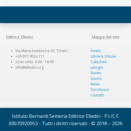
Editrice Elledici
Mappa del sito
Via Maria Ausiliatrice 32, Torino
Home
+39 011 9552 111
Libreria OnLine
Orari uffici: 9.00 - 18:00
Catechesi
info@elledici.org
Liturgia
Riviste
Scuola
News
Don Bosco
Contatti
Istituto Bernardi Semeria Editrice Elledici - P.I./C.F.
00070920053 - Tutti i diritti riservati - © 2018 – 2026