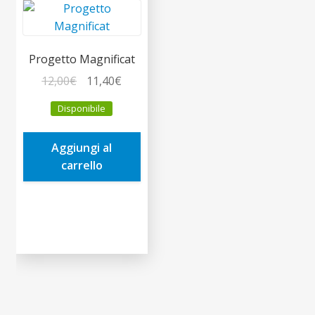
Progetto Magnificat
Il
Il
12,00
€
11,40
€
prezzo
prezzo
Disponibile
originale
attuale
era:
è:
Aggiungi al
12,00€.
11,40€.
carrello