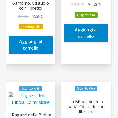
Bambino. Cd audio
Il
Il
32,00
€
30,40
€
con libretto
prezzo
prezzo
Disponibile
Il
Il
9,00
€
8,55
€
originale
attuale
prezzo
prezzo
era:
è:
Prenotabile
originale
attuale
Aggiungi al
32,00€.
30,40€.
era:
è:
carrello
Aggiungi al
9,00€.
8,55€.
carrello
Sconto -5%
Sconto -5%
La Bibbia del mio
papà. Cd audio con
libretto
I Ragazzi della Bibbia.