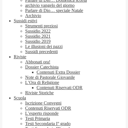
Parlare di Dio… Domenica scorsa
archivio vangelo del giorno
Parlare di Dio… speciale Natale
Archivio
Sussidi estivi
Strumenti preziosi
Sussidio 2022
Sussidio 2021
Sussidio 2019
Le illusioni dei pazzi
Sussidi precedenti
Riviste
Abbonati ora!
Dossier Catechista
Contenuti Extra Dossier
Note di Pastorale Giovanile
L’Ora di Religione
Contenuti Riservati ODR
Riviste Storiche
Scuola
Iscrizione Convegni
Contenuti Riservati ODR
L’esperto risponde
Testi Primaria
Testi Secondaria I° grado