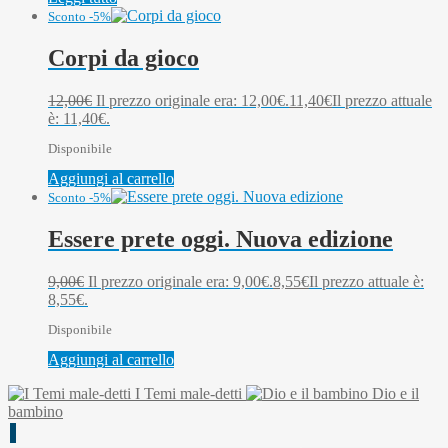
Sconto -5%
Corpi da gioco
12,00
€
Il prezzo originale era: 12,00€.
11,40
€
Il prezzo attuale
è: 11,40€.
Disponibile
Aggiungi al carrello
Sconto -5%
Essere prete oggi. Nuova edizione
9,00
€
Il prezzo originale era: 9,00€.
8,55
€
Il prezzo attuale è:
8,55€.
Disponibile
Aggiungi al carrello
I Temi male-detti
Dio e il
bambino