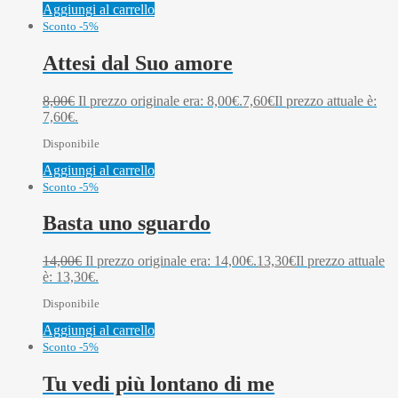
Aggiungi al carrello
Sconto -5%
Attesi dal Suo amore
8,00
€
Il prezzo originale era: 8,00€.
7,60
€
Il prezzo attuale è:
7,60€.
Disponibile
Aggiungi al carrello
Sconto -5%
Basta uno sguardo
14,00
€
Il prezzo originale era: 14,00€.
13,30
€
Il prezzo attuale
è: 13,30€.
Disponibile
Aggiungi al carrello
Sconto -5%
Tu vedi più lontano di me