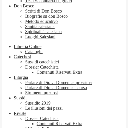
Testi Secondaria II° grado
Don Bosco
Scritti di Don Bosco
Biografie su don Bosco
Metodo educativo
Santità salesiana
Spiritualità salesiana
Luoghi Salesiani
Libreria Online
Cataloghi
Catechesi
Sussidi catechistici
Dossier Catechista
Contenuti Riservati Extra
Liturgia
Parlare di Dio… Domenica prossima
Parlare di Dio… Domenica scorsa
Strumenti preziosi
Sussidi
Sussidio 2019
Le illusioni dei pazzi
Riviste
Dossier Catechista
Contenuti Riservati Extra