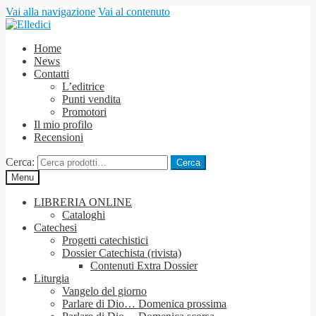
Vai alla navigazione
Vai al contenuto
Home
News
Contatti
L’editrice
Punti vendita
Promotori
Il mio profilo
Recensioni
Cerca:
Cerca
Menu
LIBRERIA ONLINE
Cataloghi
Catechesi
Progetti catechistici
Dossier Catechista (rivista)
Contenuti Extra Dossier
Liturgia
Vangelo del giorno
Parlare di Dio… Domenica prossima