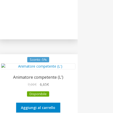
Sconto -5%
Animatore competente (L’)
Il
Il
7,00
€
6,65
€
prezzo
prezzo
Disponibile
originale
attuale
era:
è:
7,00€.
6,65€.
Aggiungi al carrello