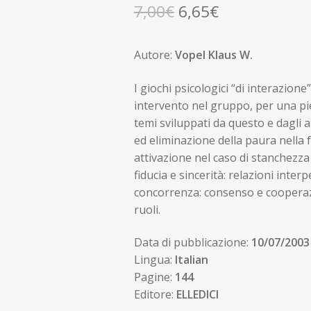
Il
Il
7,00
€
6,65
€
prezzo
prezzo
Autore:
Vopel Klaus W.
originale
attuale
era:
è:
I giochi psicologici “di interazion
intervento nel gruppo, per una pien
7,00€.
6,65€.
temi sviluppati da questo e dagli a
ed eliminazione della paura nella 
attivazione nel caso di stanchezza
fiducia e sincerità: relazioni inter
concorrenza: consenso e cooperazio
ruoli.
Data di pubblicazione:
10/07/2003
Lingua:
Italian
Pagine:
144
Editore:
ELLEDICI