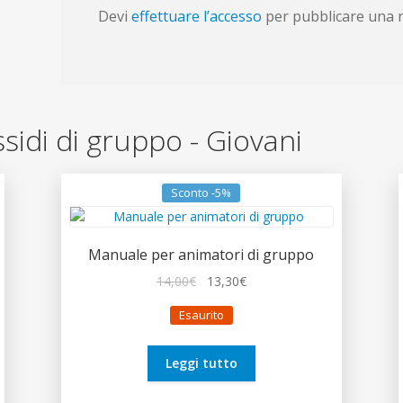
Devi
effettuare l’accesso
per pubblicare una 
ussidi di gruppo - Giovani
Sconto -5%
Manuale per animatori di gruppo
Il
Il
14,00
€
13,30
€
prezzo
prezzo
Esaurito
originale
attuale
era:
è:
14,00€.
13,30€.
Leggi tutto