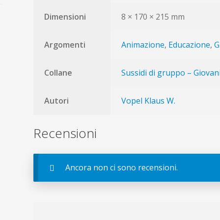
Dimensioni
8 × 170 × 215 mm
Argomenti
Animazione
,
Educazione
,
G
Collane
Sussidi di gruppo – Giovan
Autori
Vopel Klaus W.
Recensioni
Ancora non ci sono recensioni.