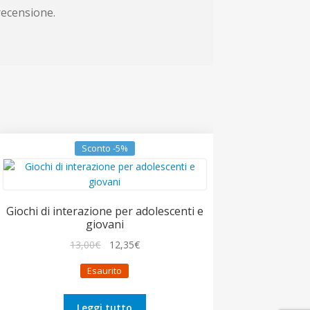
recensione.
Sconto -5%
Giochi di interazione per adolescenti e
giovani
Il
Il
13,00
€
12,35
€
prezzo
prezzo
Esaurito
originale
attuale
era:
è:
13,00€.
12,35€.
Leggi tutto