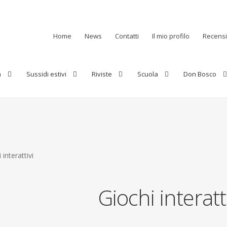
Home
News
Contatti
Il mio profilo
Recensi
a
Sussidi estivi
Riviste
Scuola
Don Bosco
 interattivi
Giochi interatti