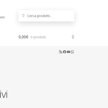
Cerca:
Cerca
oni
0,00
€
0 prodotti
RSS Feed
Facebook
YouTube
WhatsApp
vi