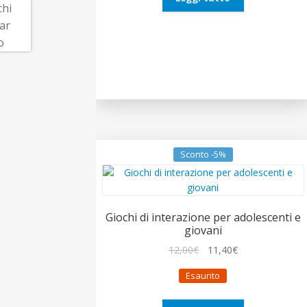
Sconto -5%
Giochi di interazione per adolescenti e
giovani
Il
Il
12,00
€
11,40
€
prezzo
prezzo
Esaurito
originale
attuale
era:
è: