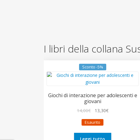
I libri della collana S
Sconto -5%
Giochi di interazione per adolescenti e
giovani
Il
Il
14,00
€
13,30
€
prezzo
prezzo
Esaurito
originale
attuale
era:
è:
14,00€.
13,30€.
Leggi tutto