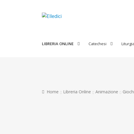
Vai
Vai
alla
al
navigazione
contenuto
LIBRERIA ONLINE
Catechesi
Liturgi
Home
Libreria Online
Animazione
Giochi