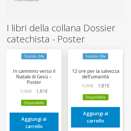
I libri della collana Dossier
catechista - Poster
Sconto -5%
Sconto -5%
In cammino verso il
12 ore per la salvezza
Natale di Gesù –
dell’umanità
Poster
Il
Il
1,90
€
1,81
€
Il
Il
1,90
€
1,81
€
prezzo
prezzo
Disponibile
prezzo
prezzo
originale
attuale
Disponibile
originale
attuale
era:
è:
era:
è:
Aggiungi al
1,90€.
1,81€.
Aggiungi al
1,90€.
1,81€.
carrello
carrello