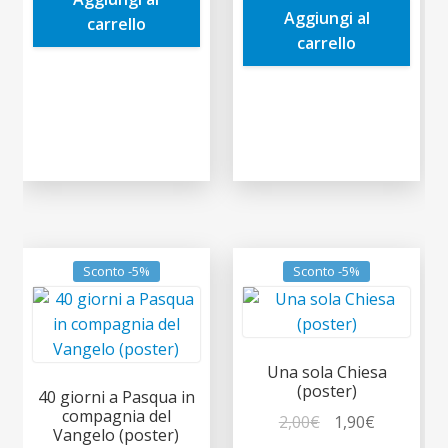
0,60€.
0,57€.
Aggiungi al
1,00€.
0,95€.
carrello
carrello
Sconto -5%
Sconto -5%
Una sola Chiesa
(poster)
40 giorni a Pasqua in
compagnia del
Il
Il
2,00
€
1,90
€
Vangelo (poster)
prezzo
prezzo