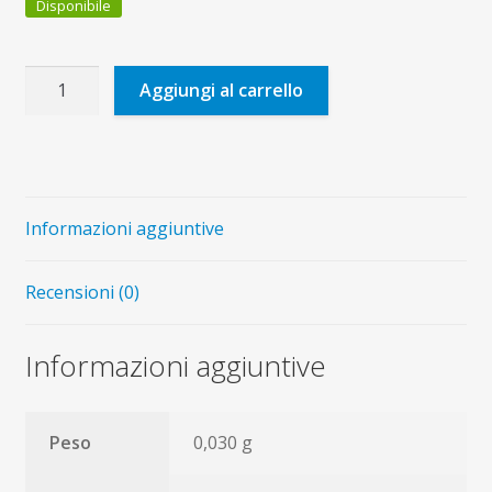
Disponibile
Gesù
Aggiungi al carrello
il
ragazzo
di
Nazaret
(poster)
Informazioni aggiuntive
quantità
Recensioni (0)
Informazioni aggiuntive
Peso
0,030 g