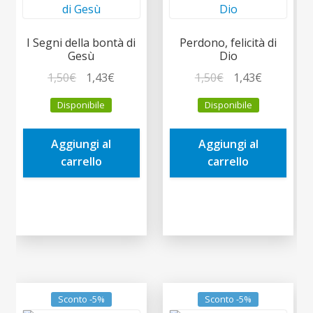
I Segni della bontà di
Perdono, felicità di
Gesù
Dio
Il
Il
Il
Il
1,50
€
1,43
€
1,50
€
1,43
€
prezzo
prezzo
prezzo
prezzo
Disponibile
Disponibile
originale
attuale
originale
attuale
era:
è:
era:
è:
Aggiungi al
Aggiungi al
1,50€.
1,43€.
1,50€.
1,43€.
carrello
carrello
Sconto -5%
Sconto -5%