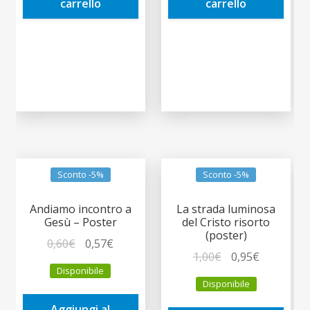
carrello
carrello
Sconto -5%
Sconto -5%
Andiamo incontro a
La strada luminosa
Gesù – Poster
del Cristo risorto
(poster)
Il
Il
0,60
€
0,57
€
Il
Il
1,00
€
0,95
€
prezzo
prezzo
Disponibile
prezzo
prezzo
originale
attuale
Disponibile
originale
attuale
era:
è:
era:
è:
Aggiungi al