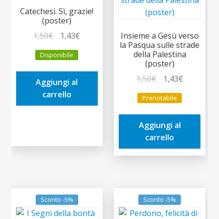
Catechesi. Sì, grazie!
(poster)
Il
Il
1,50
€
1,43
€
Insieme a Gesù verso
la Pasqua sulle strade
prezzo
prezzo
della Palestina
Disponibile
originale
attuale
(poster)
era:
è:
Il
Il
1,50
€
1,43
€
Aggiungi al
1,50€.
1,43€.
prezzo
prezzo
carrello
Prenotabile
originale
attuale
era:
è:
Aggiungi al
1,50€.
1,43€.
carrello
Sconto -5%
Sconto -5%