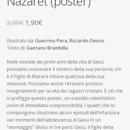
Nazaret (poster)
Il
Il
2,00
€
1,90
€
prezzo
prezzo
Illustrato da:
Guerrino Pera, Riccardo Davico
originale
attuale
Testo di:
Gaetano Brambilla
era:
è:
Nelle vicende dei primi anni della vita di Gesù
2,00€.
1,90€.
possiamo conoscere il mistero della sua persona, chi
è il Figlio di Maria e intuire qualcosa della sua
missione. Possiamo anche ritrovare preziosi
insegnamenti per la vita dei ragazzi cristiani. È ciò che
si prefigge questo poster, un sussidio catechistico
visivo di immediata comprensibilità. I quadri che lo
compongono illustrano alcuni episodi dell’infanzia e
vari momenti dell’adolescenza di Gesù in un
“montaggio” diviso in tre parti: Gesù, il figlio della