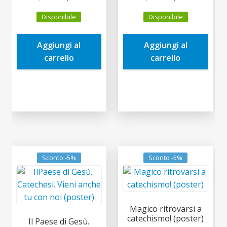
prezzo
prezzo
prezzo
prezzo
Disponibile
Disponibile
originale
attuale
originale
attuale
era:
è:
era:
è:
Aggiungi al
Aggiungi al
2,00€.
1,90€.
2,00€.
1,90€.
carrello
carrello
Sconto -5%
Sconto -5%
Magico ritrovarsi a
catechismo! (poster)
Il Paese di Gesù.