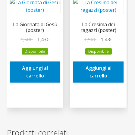
La Giornata di Gesù
La Cresima dei
(poster)
ragazzi (poster)
Il
Il
Il
Il
1,50
€
1,43
€
1,50
€
1,43
€
prezzo
prezzo
prezzo
prezzo
Disponibile
Disponibile
originale
attuale
originale
attuale
era:
è:
era:
è:
Aggiungi al
Aggiungi al
1,50€.
1,43€.
1,50€.
1,43€.
carrello
carrello
Prodotti correlati