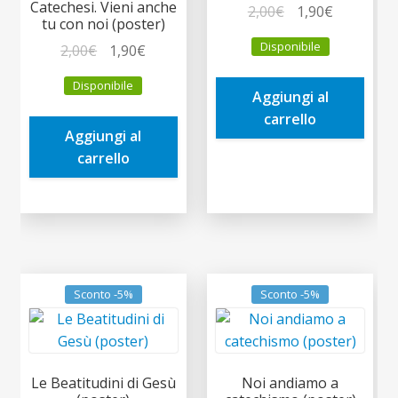
Catechesi. Vieni anche
Il
Il
2,00
€
1,90
€
tu con noi (poster)
prezzo
prezzo
Disponibile
Il
Il
2,00
€
1,90
€
originale
attuale
prezzo
prezzo
era:
è:
Disponibile
originale
attuale
Aggiungi al
2,00€.
1,90€.
era:
è:
carrello
Aggiungi al
2,00€.
1,90€.
carrello
Sconto -5%
Sconto -5%
Le Beatitudini di Gesù
Noi andiamo a