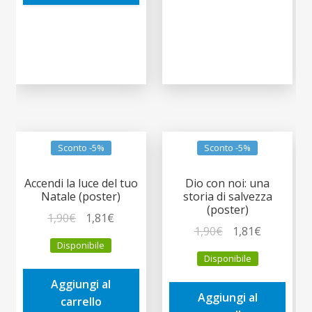
Sconto -5%
Sconto -5%
Accendi la luce del tuo
Dio con noi: una
Natale (poster)
storia di salvezza
(poster)
Il
Il
1,90
€
1,81
€
Il
Il
1,90
€
1,81
€
prezzo
prezzo
Disponibile
prezzo
prezzo
originale
attuale
Disponibile
originale
attuale
era:
è:
era:
è:
Aggiungi al
1,90€.
1,81€.
Aggiungi al
1,90€.
1,81€.
carrello