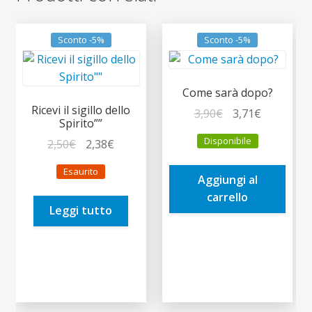
Sconto -5%
Sconto -5%
Come sarà dopo?
Ricevi il sigillo dello
Il
Il
3,90
€
3,71
€
Spirito””
prezzo
prezzo
Disponibile
Il
Il
2,50
€
2,38
€
originale
attuale
prezzo
prezzo
era:
è:
Esaurito
originale
attuale
Aggiungi al
3,90€.
3,71€.
era:
è:
carrello
Leggi tutto
2,50€.
2,38€.