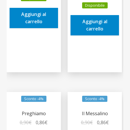
originale
attuale
prezzo
prezzo
Disponibile
era:
è:
originale
attuale
Aggiungi al
0,90€.
0,86€.
era:
è:
carrello
Aggiungi al
1,90€.
1,81€.
carrello
Sconto -4%
Sconto -4%
Preghiamo
Il Messalino
Il
Il
Il
Il
0,90
€
0,86
€
0,90
€
0,86
€
prezzo
prezzo
prezzo
prezzo