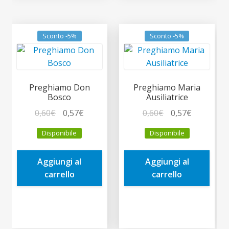
Sconto -5%
Sconto -5%
Preghiamo Don
Preghiamo Maria
Bosco
Ausiliatrice
Il
Il
Il
Il
0,60
€
0,57
€
0,60
€
0,57
€
prezzo
prezzo
prezzo
prezzo
Disponibile
Disponibile
originale
attuale
originale
attuale
era:
è:
era:
è:
Aggiungi al
Aggiungi al
0,60€.
0,57€.
0,60€.
0,57€.
carrello
carrello