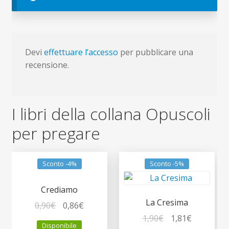
Devi
effettuare l’accesso
per pubblicare una
recensione.
I libri della collana Opuscoli
per pregare
Sconto -4%
Sconto -5%
Crediamo
La Cresima
Il
Il
0,90
€
0,86
€
prezzo
prezzo
Il
Il
1,90
€
1,81
€
Disponibile