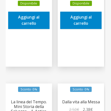
Disponibile
Disponibile
originale
attuale
originale
attuale
era:
è:
era:
è:
Aggiungi al
Aggiungi al
0,90€.
0,86€.
0,90€.
0,86€.
carrello
carrello
Sconto -5%
Sconto -5%
La linea del Tempo.
Dalla vita alla Messa
Mini Storia della
Il
Il
2,50
€
2,38
€