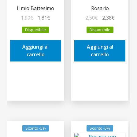
Il mio Battesimo
Rosario
Il
Il
Il
Il
1,90
€
1,81
€
2,50
€
2,38
€
prezzo
prezzo
prezzo
prezzo
Disponibile
Disponibile
originale
attuale
originale
attuale
era:
è:
era:
è:
Aggiungi al
Aggiungi al
1,90€.
1,81€.
2,50€.
2,38€.
carrello
carrello
Sconto -5%
Sconto -5%