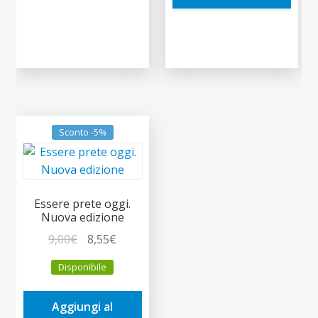
Sconto -5%
Essere prete oggi.
Nuova edizione
Il
Il
9,00
€
8,55
€
prezzo
prezzo
Disponibile
originale
attuale
era:
è:
Aggiungi al
9,00€.
8,55€.