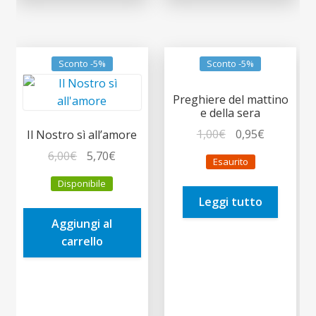
Sconto -5%
Sconto -5%
Preghiere del mattino
e della sera
Il
Il
1,00
€
0,95
€
Il Nostro sì all’amore
prezzo
prezzo
Il
Il
6,00
€
5,70
€
Esaurito
originale
attuale
prezzo
prezzo
Disponibile
era:
è:
originale
attuale
Leggi tutto
1,00€.
0,95€.
era:
è:
Aggiungi al
6,00€.
5,70€.
carrello