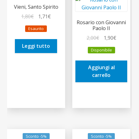
Vieni, Santo Spirito
Il
Il
1,80
€
1,71
€
Rosario con Giovanni
prezzo
prezzo
Paolo II
Esaurito
originale
attuale
Il
Il
2,00
€
1,90
€
era:
è:
prezzo
prezzo
Leggi tutto
1,80€.
1,71€.
Disponibile
originale
attuale
era:
è:
Aggiungi al
2,00€.
1,90€.
carrello
Sconto -5%
Sconto -5%