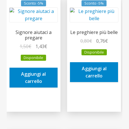
Sconto -5%
Sconto -5%
Signore aiutaci a
Le preghiere più belle
pregare
Il
Il
0,80
€
0,76
€
Il
Il
1,50
€
1,43
€
prezzo
prezzo
Disponibile
prezzo
prezzo
originale
attuale
Disponibile
originale
attuale
era:
è:
era:
è:
Aggiungi al
0,80€.
0,76€.
Aggiungi al
1,50€.
1,43€.
carrello
carrello