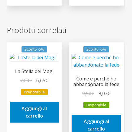
Prodotti correlati
Sconto -5%
Sconto -5%
La Stella dei Magi
Come e perché ho
Il
Il
7,00
€
6,65
€
abbandonato la fede
prezzo
prezzo
Prenotabile
Il
Il
9,50
€
9,03
€
originale
attuale
prezzo
prezzo
era:
è:
Disponibile
originale
attuale
Aggiungi al
7,00€.
6,65€.
era:
è:
carrello
Aggiungi al
9,50€.
9,03€.
carrello