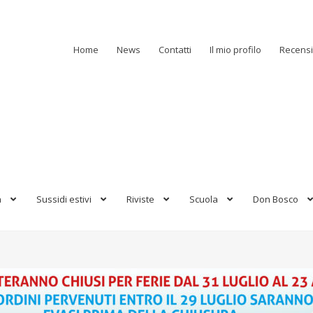
Home
News
Contatti
Il mio profilo
Recensi
a
Sussidi estivi
Riviste
Scuola
Don Bosco