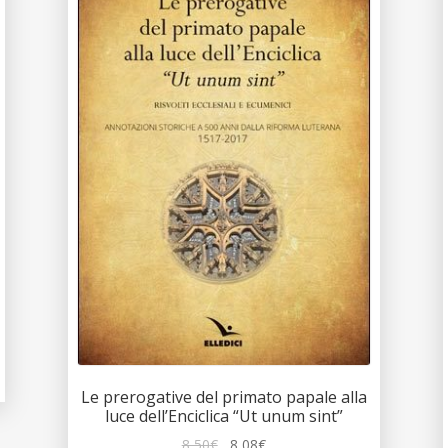
Le prerogative del primato papale alla
luce dell’Enciclica “Ut unum sint”
Il
Il
8,50
€
8,08
€