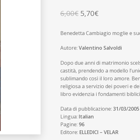
Il
Il
6,00
€
5,70
€
prezzo
prezzo
Benedetta Cambiagio moglie e su
originale
attuale
era:
è:
Autore:
Valentino Salvoldi
6,00€.
5,70€.
Dopo due anni di matrimonio scelse
castità, prendendo a modello l’un
sublimando così il loro amore. B
religiosa a servizio dei poveri e de
libro evidenzia i fondamenti biblici
Data di pubblicazione:
31/03/2005
Lingua:
Italian
Pagine:
96
Editore:
ELLEDICI – VELAR