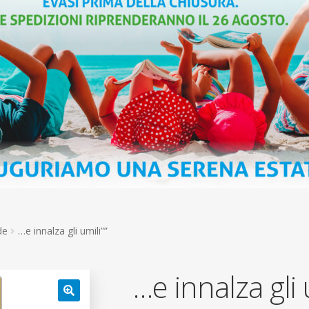
de
…e innalza gli umili””
…e innalza gli 