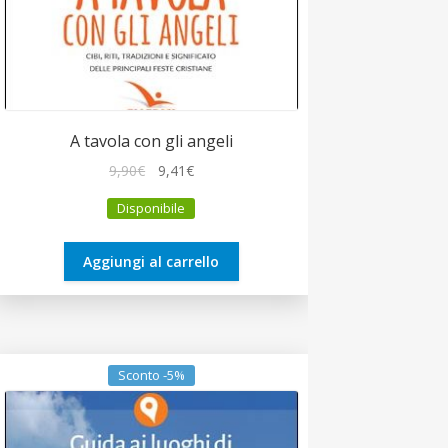
A tavola con gli angeli
Il
Il
9,90
€
9,41
€
prezzo
prezzo
Disponibile
originale
attuale
era:
è:
9,90€.
9,41€.
Aggiungi al carrello
Sconto -5%