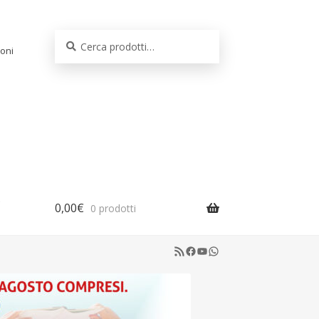
Cerca:
Cerca
oni
0,00
€
0 prodotti
RSS Feed
Facebook
YouTube
WhatsApp