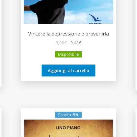
Vincere la depressione e prevenirla
Il
Il
9,90
€
9,41
€
prezzo
prezzo
Disponibile
originale
attuale
era:
è:
9,90€.
9,41€.
Aggiungi al carrello
Sconto -5%