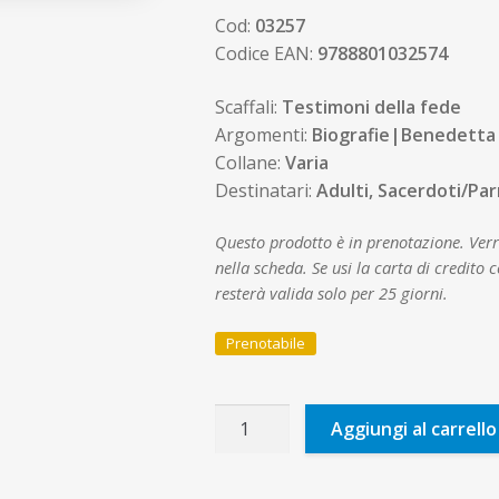
Cod:
03257
Codice EAN:
9788801032574
Scaffali:
Testimoni della fede
Argomenti:
Biografie|Benedetta 
Collane:
Varia
Destinatari:
Adulti, Sacerdoti/Par
Questo prodotto è in prenotazione. Verrà
nella scheda. Se usi la carta di credit
resterà valida solo per 25 giorni.
Prenotabile
...e
Aggiungi al carrello
innalza
gli