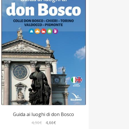
Guida ai luoghi di don Bosco
Il
Il
4,90
€
4,66
€
prezzo
prezzo