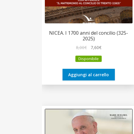
NICEA. I 1700 anni del concilio (325-
2025)
Il
Il
8,00
€
7,60
€
prezzo
prezzo
Disponibile
originale
attuale
era:
è:
8,00€.
7,60€.
Aggiungi al carrello