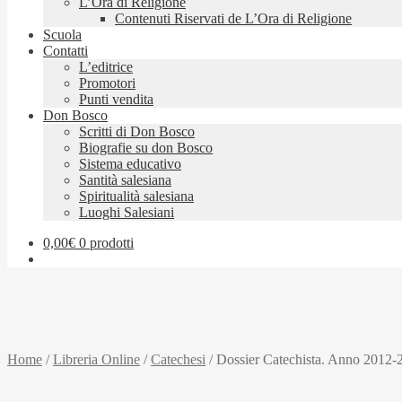
L’Ora di Religione
Contenuti Riservati de L’Ora di Religione
Scuola
Contatti
L’editrice
Promotori
Punti vendita
Don Bosco
Scritti di Don Bosco
Biografie su don Bosco
Sistema educativo
Santità salesiana
Spiritualità salesiana
Luoghi Salesiani
0,00
€
0 prodotti
Home
/
Libreria Online
/
Catechesi
/
Dossier Catechista. Anno 2012