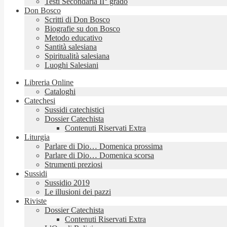
Testi Secondaria II° grado
Don Bosco
Scritti di Don Bosco
Biografie su don Bosco
Metodo educativo
Santità salesiana
Spiritualità salesiana
Luoghi Salesiani
Libreria Online
Cataloghi
Catechesi
Sussidi catechistici
Dossier Catechista
Contenuti Riservati Extra
Liturgia
Parlare di Dio… Domenica prossima
Parlare di Dio… Domenica scorsa
Strumenti preziosi
Sussidi
Sussidio 2019
Le illusioni dei pazzi
Riviste
Dossier Catechista
Contenuti Riservati Extra