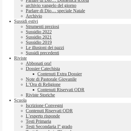
Parlare di Dio… Domenica scorsa
archivio vangelo del giorno
Parlare di Dio… speciale Natale
Archivio
Sussidi estivi
Strumenti preziosi
Sussidio 2022
Sussidio 2021
Sussidio 2019
Le illusioni dei pazzi
Sussidi precedenti
Riviste
Abbonati ora!
Dossier Catechista
Contenuti Extra Dossier
Note di Pastorale Giovanile
L’Ora di Religione
Contenuti Riservati ODR
Riviste Storiche
Scuola
Iscrizione Convegni
Contenuti Riservati ODR
L’esperto risponde
Testi Primaria
Testi Secondaria I° grado