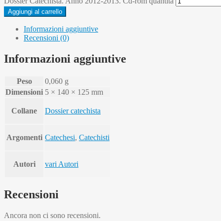
Dossier Catechista. Anno 2012-2013. Cd-rom quantità
Aggiungi al carrello
Informazioni aggiuntive
Recensioni (0)
Informazioni aggiuntive
Peso
0,060 g
Dimensioni
5 × 140 × 125 mm
Collane
Dossier catechista
Argomenti
Catechesi
,
Catechisti
Autori
vari Autori
Recensioni
Ancora non ci sono recensioni.