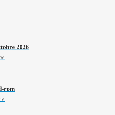
ttobre 2026
33€.
Cd-rom
41€.