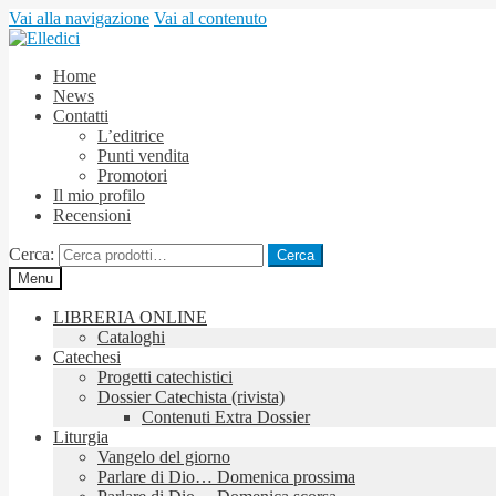
Vai alla navigazione
Vai al contenuto
Home
News
Contatti
L’editrice
Punti vendita
Promotori
Il mio profilo
Recensioni
Cerca:
Cerca
Menu
LIBRERIA ONLINE
Cataloghi
Catechesi
Progetti catechistici
Dossier Catechista (rivista)
Contenuti Extra Dossier
Liturgia
Vangelo del giorno
Parlare di Dio… Domenica prossima