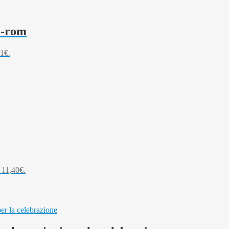
d-rom
41€.
: 11,40€.