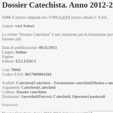
Dossier Catechista. Anno 2012-
9,90
€
Il prezzo originale era: 9,90€.
9,41
€
Il prezzo attuale è: 9,41€.
Autore:
vari Autori
La rivista “Dossier Catechista” è uno strumento per la formazione perso
formato pdf.
Data di pubblicazione:
08/11/2013
Lingua:
Italian
Pagine:
Editore:
ELLEDICI
Cod:
70041
Codice EAN:
8017009004184
Scaffali:
Catechesi|Catechesi – Formazione catechisti|Musica e m
Argomenti:
Catechesi|Catechisti
Collane:
Dossier catechista
Destinatari:
Sacerdoti/Parroci, Catechisti, Operatori pastorali
Disponibile