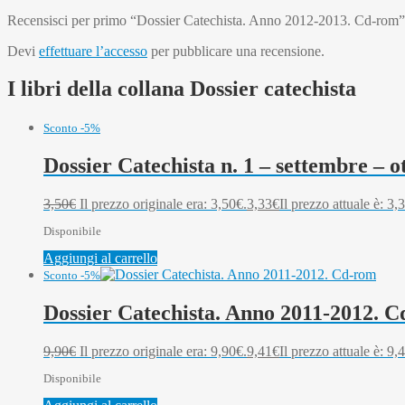
Recensisci per primo “Dossier Catechista. Anno 2012-2013. Cd-rom”
Devi
effettuare l’accesso
per pubblicare una recensione.
I libri della collana Dossier catechista
Sconto -5%
Dossier Catechista n. 1 – settembre – o
3,50
€
Il prezzo originale era: 3,50€.
3,33
€
Il prezzo attuale è: 3,
Disponibile
Aggiungi al carrello
Sconto -5%
Dossier Catechista. Anno 2011-2012. 
9,90
€
Il prezzo originale era: 9,90€.
9,41
€
Il prezzo attuale è: 9,
Disponibile