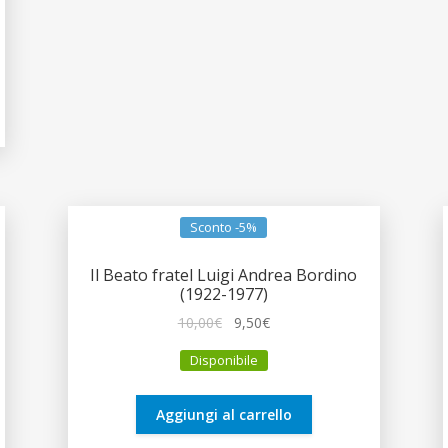
Sconto -5%
Il Beato fratel Luigi Andrea Bordino
(1922-1977)
Il
Il
10,00
€
9,50
€
prezzo
prezzo
Disponibile
originale
attuale
era:
è:
10,00€.
9,50€.
Aggiungi al carrello