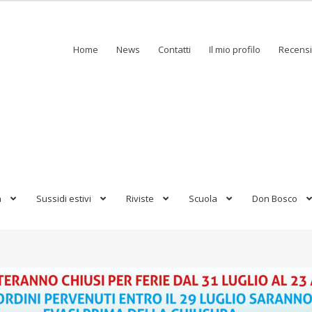
Home
News
Contatti
Il mio profilo
Recensi
a
Sussidi estivi
Riviste
Scuola
Don Bosco