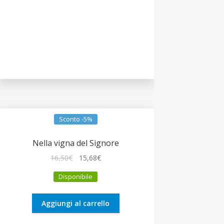
Sconto -5%
Nella vigna del Signore
Il
Il
16,50
€
15,68
€
prezzo
prezzo
Disponibile
originale
attuale
era:
è:
16,50€.
15,68€.
Aggiungi al carrello