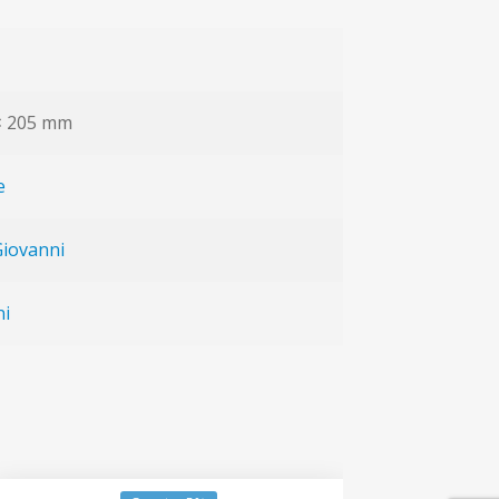
 × 205 mm
e
Giovanni
ni