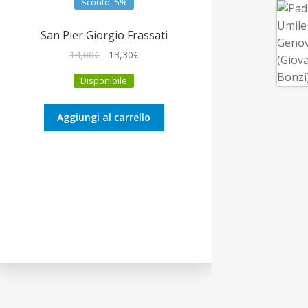
Sconto -5%
San Pier Giorgio Frassati
Il
Il
14,00
€
13,30
€
prezzo
prezzo
Disponibile
originale
attuale
era:
è:
14,00€.
13,30€.
Aggiungi al carrello