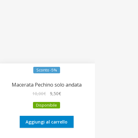
Sconto -5%
Macerata Pechino solo andata
Il
Il
10,00
€
9,50
€
prezzo
prezzo
Disponibile
originale
attuale
era:
è:
10,00€.
9,50€.
Aggiungi al carrello