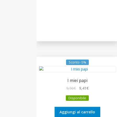
Sconto -5%
I miei papi
Il
Il
9,90
€
9,41
€
prezzo
prezzo
Disponibile
originale
attuale
era:
è:
9,90€.
9,41€.
Aggiungi al carrello