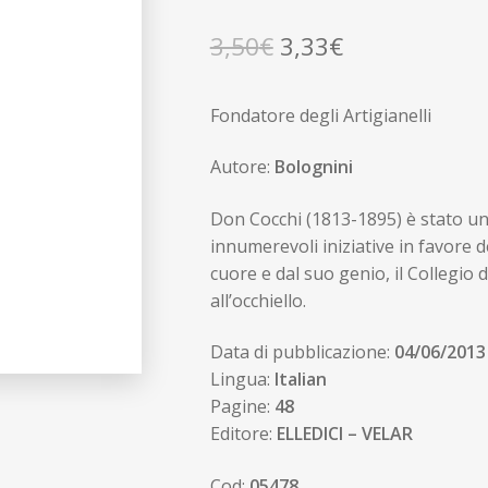
Il
Il
3,50
€
3,33
€
prezzo
prezzo
Fondatore degli Artigianelli
originale
attuale
era:
è:
Autore:
Bolognini
3,50€.
3,33€.
Don Cocchi (1813-1895) è stato un
innumerevoli iniziative in favore 
cuore e dal suo genio, il Collegio de
all’occhiello.
Data di pubblicazione:
04/06/2013
Lingua:
Italian
Pagine:
48
Editore:
ELLEDICI – VELAR
Cod:
05478