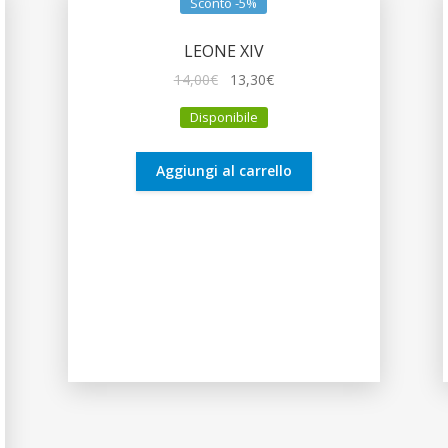
Sconto -5%
LEONE XIV
Il
Il
14,00
€
13,30
€
prezzo
prezzo
Disponibile
originale
attuale
era:
è:
14,00€.
13,30€.
Aggiungi al carrello