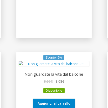
Sconto -5%
Non guardate la vita dal balcone
Il
Il
8,50
€
8,08
€
prezzo
prezzo
Disponibile
originale
attuale
era:
è:
8,50€.
8,08€.
Aggiungi al carrello