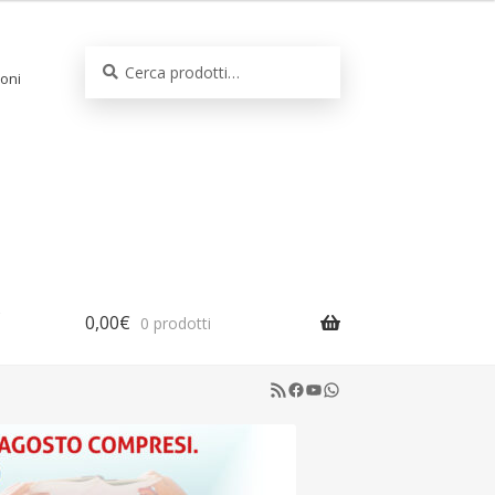
Cerca:
Cerca
oni
0,00
€
0 prodotti
RSS Feed
Facebook
YouTube
WhatsApp