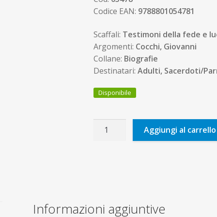
Codice EAN:
9788801054781
Scaffali:
Testimoni della fede e lu
Argomenti:
Cocchi, Giovanni
Collane:
Biografie
Destinatari:
Adulti, Sacerdoti/Par
Disponibile
Don
Aggiungi al carrello
Giovanni
Cocchi
quantità
Informazioni aggiuntive