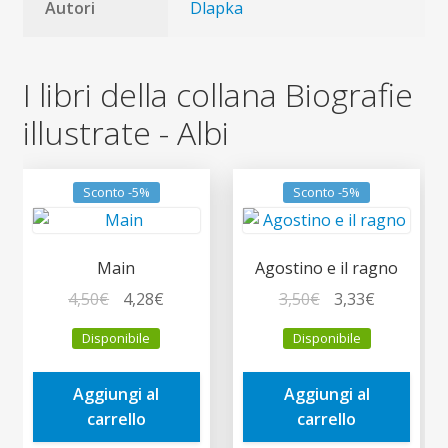
Autori
Dlapka
I libri della collana Biografie
illustrate - Albi
Sconto -5%
Sconto -5%
Main
Agostino e il ragno
Il
Il
Il
Il
4,50
€
4,28
€
3,50
€
3,33
€
prezzo
prezzo
prezzo
prezzo
Disponibile
Disponibile
originale
attuale
originale
attuale
era:
è:
era:
è:
Aggiungi al
Aggiungi al
4,50€.
4,28€.
3,50€.
3,33€.
carrello
carrello