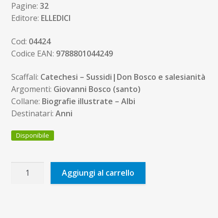
Pagine:
32
Editore:
ELLEDICI
Cod:
04424
Codice EAN:
9788801044249
Scaffali:
Catechesi – Sussidi|Don Bosco e salesianità
Argomenti:
Giovanni Bosco (santo)
Collane:
Biografie illustrate – Albi
Destinatari:
Anni
Disponibile
Don
Aggiungi al carrello
Bosco
il
santo
dei