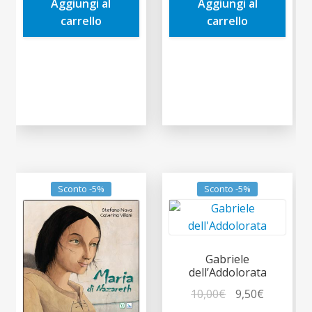
Aggiungi al
Aggiungi al
2,50€.
2,38€.
2,50€.
2,38€.
carrello
carrello
Sconto -5%
Sconto -5%
Gabriele
dell’Addolorata
Il
Il
10,00
€
9,50
€
prezzo
prezzo