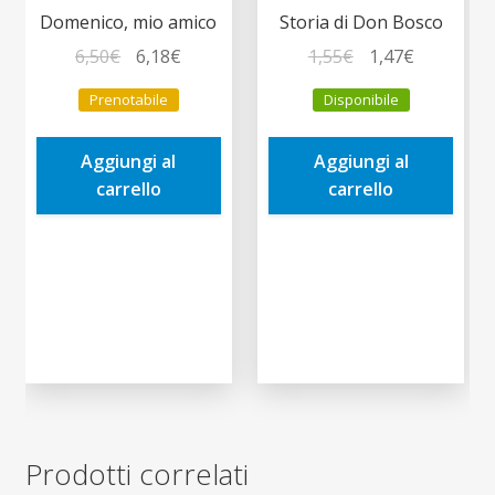
Domenico, mio amico
Storia di Don Bosco
Il
Il
Il
Il
6,50
€
6,18
€
1,55
€
1,47
€
prezzo
prezzo
prezzo
prezzo
Prenotabile
Disponibile
originale
attuale
originale
attuale
era:
è:
era:
è:
Aggiungi al
Aggiungi al
6,50€.
6,18€.
1,55€.
1,47€.
carrello
carrello
Prodotti correlati