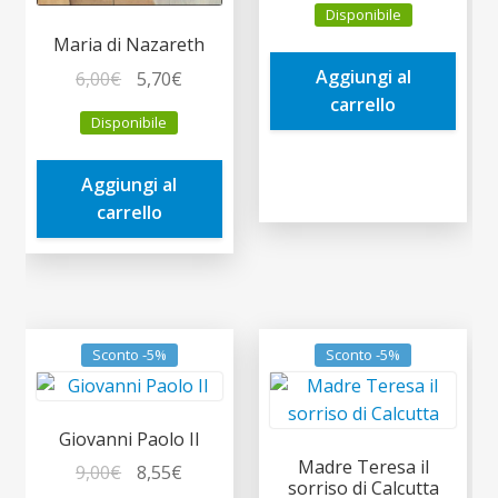
Disponibile
originale
attuale
Maria di Nazareth
era:
è:
Aggiungi al
Il
Il
6,00
€
5,70
€
10,00€.
9,50€.
carrello
prezzo
prezzo
Disponibile
originale
attuale
era:
è:
Aggiungi al
6,00€.
5,70€.
carrello
Sconto -5%
Sconto -5%
Giovanni Paolo II
Madre Teresa il
Il
Il
9,00
€
8,55
€
sorriso di Calcutta