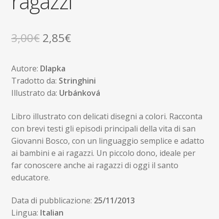
ragazzi
Il
Il
3,00
€
2,85
€
prezzo
prezzo
Autore:
Dlapka
originale
attuale
Tradotto da:
Stringhini
era:
è:
Illustrato da:
Urbánková
3,00€.
2,85€.
Libro illustrato con delicati disegni a colori. Racconta
con brevi testi gli episodi principali della vita di san
Giovanni Bosco, con un linguaggio semplice e adatto
ai bambini e ai ragazzi. Un piccolo dono, ideale per
far conoscere anche ai ragazzi di oggi il santo
educatore.
Data di pubblicazione:
25/11/2013
Lingua:
Italian