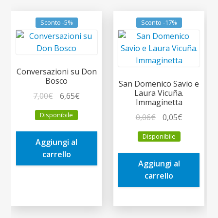
Sconto -5%
Sconto -17%
Conversazioni su Don
Bosco
San Domenico Savio e
Laura Vicuña.
Il
Il
7,00
€
6,65
€
Immaginetta
prezzo
prezzo
Disponibile
Il
Il
0,06
€
0,05
€
originale
attuale
prezzo
prezzo
era:
è:
Disponibile
originale
attuale
Aggiungi al
7,00€.
6,65€.
era:
è:
carrello
Aggiungi al
0,06€.
0,05€.
carrello