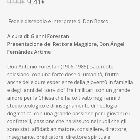
Il
Il
9,90
€
9,41
€
prezzo
prezzo
Fedele discepolo e interprete di Don Bosco
originale
attuale
era:
è:
A cura di: Gianni Forestan
Presentazione del Rettore Maggiore, Don Ángel
9,90€.
9,41€.
Fernández Artime
Don Antonio Forestan (1906-1985): sacerdote
salesiano, con una forte dose di umanità, frutto
anche delle dure esperienze della gioventù in famiglia
e degli anni del “servizio” fra i militari, con un grande
amore per la Chiesa che ha coltivato negli anni di
studio teologico e di insegnamento di Teologia
dogmatica, con una grande passione per i giovani e i
confratelli, passione che ha vissuto nei ruoli che gli
sono stati affidati: animatore, consigliere, direttore,
insegnante, predicatore, direttore spirituale,