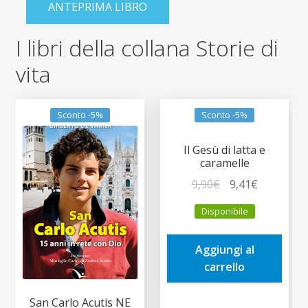
ANTEPRIMA LIBRO
I libri della collana Storie di
vita
Sconto -5%
Sconto -5%
Il Gesù di latta e
caramelle
Il
Il
9,90
€
9,41
€
prezzo
prezzo
Disponibile
originale
attuale
era:
è:
Aggiungi al
9,90€.
9,41€.
carrello
San Carlo Acutis NE