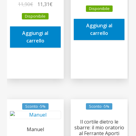
Il
Il
prezzo
prezzo
11,90
€
11,31
€
Disponibile
prezzo
prezzo
originale
attuale
Disponibile
originale
attuale
era:
è:
Aggiungi al
era:
è:
9,90€.
9,41€.
Aggiungi al
carrello
11,90€.
11,31€.
carrello
Sconto -5%
Sconto -5%
Il cortile dietro le
sbarre: il mio oratorio
Manuel
al Ferrante Aporti