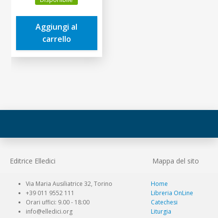
originale
attuale
era:
è:
Aggiungi al
2,50€.
2,38€.
carrello
Editrice Elledici
Mappa del sito
Via Maria Ausiliatrice 32, Torino
Home
+39 011 9552 111
Libreria OnLine
Orari uffici: 9.00 - 18:00
Catechesi
info@elledici.org
Liturgia