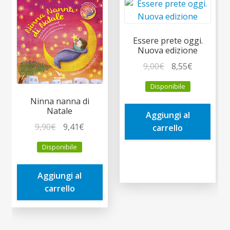
Essere prete oggi.
Nuova edizione
Il
Il
9,00
€
8,55
€
prezzo
prezzo
Disponibile
originale
attuale
Ninna nanna di
era:
è:
Natale
Aggiungi al
9,00€.
8,55€.
Il
Il
9,90
€
9,41
€
carrello
prezzo
prezzo
Disponibile
originale
attuale
era:
è:
Aggiungi al
9,90€.
9,41€.
carrello