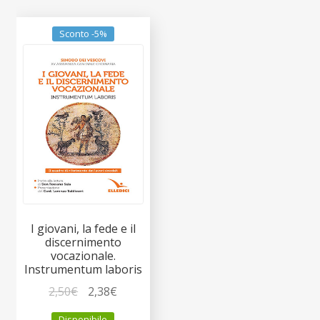
Sconto -5%
I giovani, la fede e il
discernimento
vocazionale.
Instrumentum laboris
Il
Il
2,50
€
2,38
€
prezzo
prezzo
Disponibile