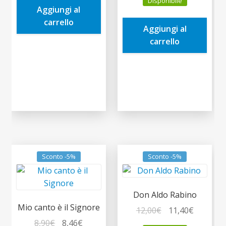
Disponibile
originale
attuale
Aggiungi al
14,00€.
13,30€.
era:
è:
carrello
Aggiungi al
14,00€.
13,30€.
carrello
Sconto -5%
Sconto -5%
Don Aldo Rabino
Mio canto è il Signore
Il
Il
12,00
€
11,40
€
Il
Il
prezzo
prezzo
8,90
€
8,46
€