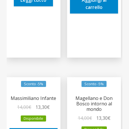
14,90€.
14,16€.
9,90€.
9,41€.
carrello
Sconto -5%
Sconto -5%
Massimiliano Infante
Magellano e Don
Bosco intorno al
Il
Il
14,00
€
13,30
€
mondo
prezzo
prezzo
Il
Il
14,00
€
13,30
€
Disponibile
originale
attuale
prezzo
prezzo
era:
è: