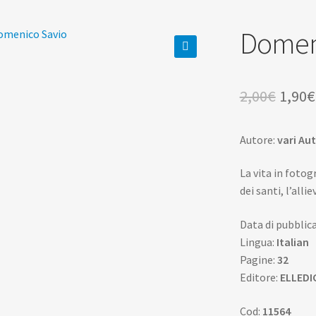
Domen
🔍
Il
2,00
€
1,90
€
prezz
Autore:
vari Aut
origi
era:
La vita in fotog
dei santi, l’all
2,00€
Data di pubblic
Lingua:
Italian
Pagine:
32
Editore:
ELLEDI
Cod:
11564