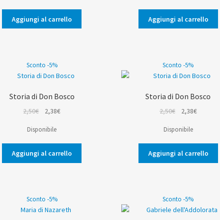
era:
è:
era:
è:
Aggiungi al carrello
Aggiungi al carrello
4,50€.
4,28€.
3,00€.
2,85€.
Sconto -5%
Sconto -5%
Storia di Don Bosco
Storia di Don Bosco
Il
Il
Il
Il
2,50
€
2,38
€
2,50
€
2,38
€
prezzo
prezzo
prezzo
prezzo
Disponibile
Disponibile
originale
attuale
originale
attuale
era:
è:
era:
è:
Aggiungi al carrello
Aggiungi al carrello
2,50€.
2,38€.
2,50€.
2,38€.
Sconto -5%
Sconto -5%