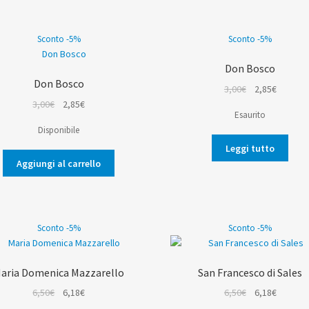
Sconto -5%
Sconto -5%
Don Bosco
Don Bosco
Il
Il
3,00
€
2,85
€
Il
Il
prezzo
prezzo
3,00
€
2,85
€
Esaurito
prezzo
prezzo
originale
attuale
Disponibile
originale
attuale
era:
è:
Leggi tutto
era:
è:
3,00€.
2,85€.
Aggiungi al carrello
3,00€.
2,85€.
Sconto -5%
Sconto -5%
aria Domenica Mazzarello
San Francesco di Sales
Il
Il
Il
Il
6,50
€
6,18
€
6,50
€
6,18
€
prezzo
prezzo
prezzo
prezzo