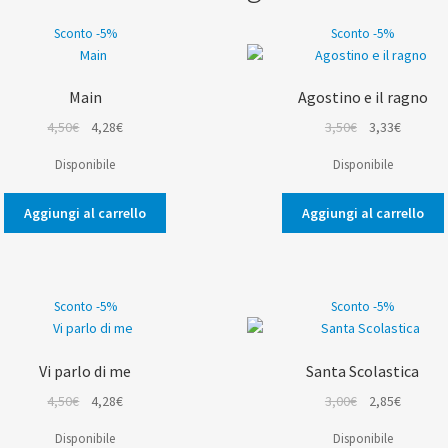
Sconto -5%
Sconto -5%
Main
Agostino e il ragno
Il
Il
Il
Il
4,50
€
4,28
€
3,50
€
3,33
€
prezzo
prezzo
prezzo
prezzo
Disponibile
Disponibile
originale
attuale
originale
attuale
era:
è:
era:
è:
Aggiungi al carrello
Aggiungi al carrello
4,50€.
4,28€.
3,50€.
3,33€.
Sconto -5%
Sconto -5%
Vi parlo di me
Santa Scolastica
Il
Il
Il
Il
4,50
€
4,28
€
3,00
€
2,85
€
prezzo
prezzo
prezzo
prezzo
Disponibile
Disponibile
originale
attuale
originale
attuale