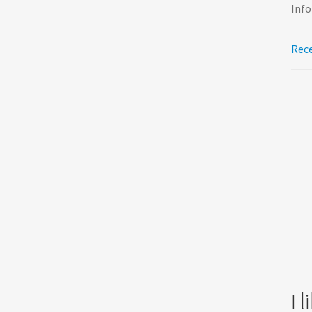
Info
Rece
I 