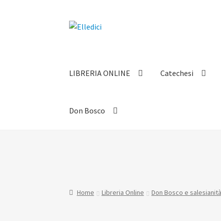
Vai
Vai
alla
al
navigazione
contenuto
LIBRERIA ONLINE
Catechesi
Don Bosco
Home
Libreria Online
Don Bosco e salesianit