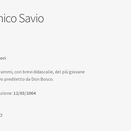
ico Savio
Il
o
prezzo
ori
nale
attuale
è:
rammi, con brevi didascalie, del più giovane
ievo prediletto da Don Bosco.
.
1,90€.
azione:
12/03/2004
CI