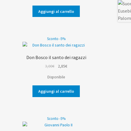
era:
è:
Aggiungi al carrello
2,50€.
2,38€.
Sconto -5%
Don Bosco il santo dei ragazzi
Il
Il
3,00
€
2,85
€
prezzo
prezzo
Disponibile
originale
attuale
era:
è:
Aggiungi al carrello
3,00€.
2,85€.
Sconto -5%