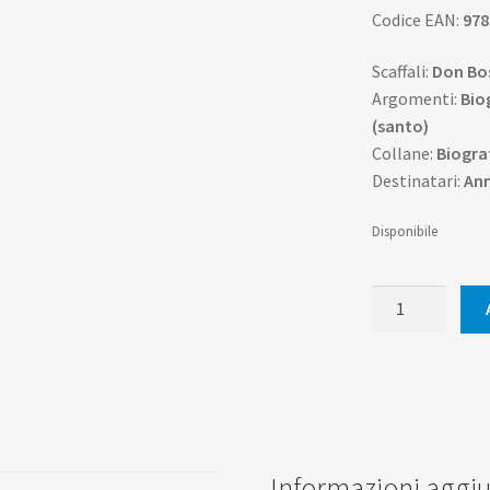
Codice EAN:
978
Scaffali:
Don Bos
Argomenti:
Bio
(santo)
Collane:
Biograf
Destinatari:
Ann
Disponibile
Domenico
Savio
quantità
Informazioni aggiu