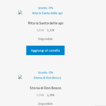
Sconto -5%
Rita la Santa delle api
Il
Il
3,50
€
3,33
€
prezzo
prezzo
Disponibile
originale
attuale
era:
è:
Aggiungi al carrello
3,50€.
3,33€.
Sconto -5%
Storia di Don Bosco
Il
Il
2,50
€
2,38
€
prezzo
prezzo
Disponibile
originale
attuale