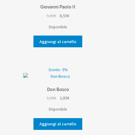
Giovanni Paolo II
Il
Il
9,00
€
8,55
€
prezzo
prezzo
Disponibile
originale
attuale
era:
è:
Aggiungi al carrello
9,00€.
8,55€.
Sconto -5%
Don Bosco
Il
Il
3,00
€
2,85
€
o
prezzo
prezzo
Disponibile
e
originale
attuale
era:
è:
Aggiungi al carrello
.
3,00€.
2,85€.