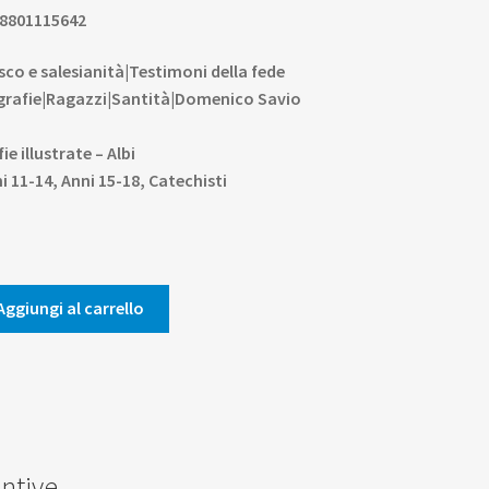
8801115642
co e salesianità|Testimoni della fede
grafie|Ragazzi|Santità|Domenico Savio
ie illustrate – Albi
i 11-14, Anni 15-18, Catechisti
Aggiungi al carrello
ntive