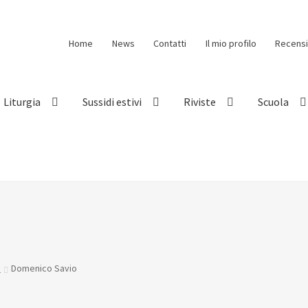
Home
News
Contatti
Il mio profilo
Recensi
Liturgia
Sussidi estivi
Riviste
Scuola
à
Domenico Savio