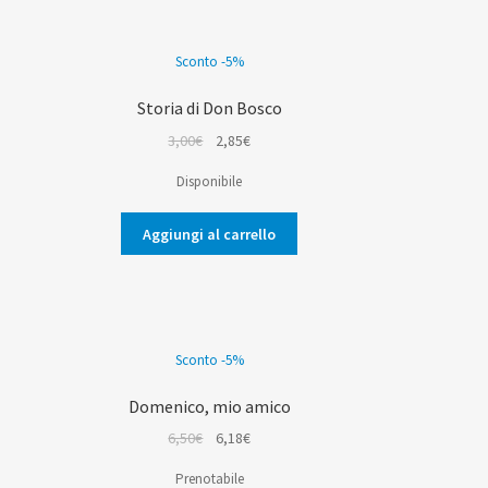
Sconto -5%
Storia di Don Bosco
Il
Il
3,00
€
2,85
€
prezzo
prezzo
Disponibile
originale
attuale
era:
è:
Aggiungi al carrello
3,00€.
2,85€.
Sconto -5%
Domenico, mio amico
Il
Il
6,50
€
6,18
€
prezzo
prezzo
Prenotabile
originale
attuale