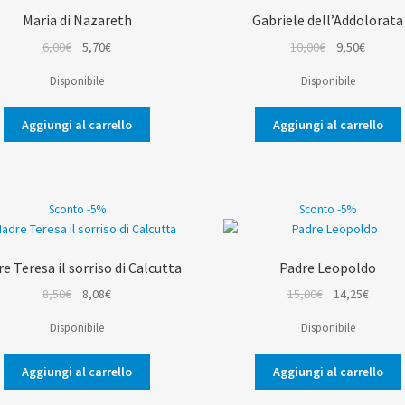
Maria di Nazareth
Gabriele dell’Addolorata
Il
Il
Il
Il
6,00
€
5,70
€
10,00
€
9,50
€
prezzo
prezzo
prezzo
prezzo
Disponibile
Disponibile
originale
attuale
originale
attuale
era:
è:
era:
è:
Aggiungi al carrello
Aggiungi al carrello
6,00€.
5,70€.
10,00€.
9,50€.
Sconto -5%
Sconto -5%
e Teresa il sorriso di Calcutta
Padre Leopoldo
Il
Il
Il
Il
8,50
€
8,08
€
15,00
€
14,25
€
prezzo
prezzo
prezzo
prezz
Disponibile
Disponibile
originale
attuale
originale
attual
era:
è:
era:
è:
Aggiungi al carrello
Aggiungi al carrello
8,50€.
8,08€.
15,00€.
14,25€