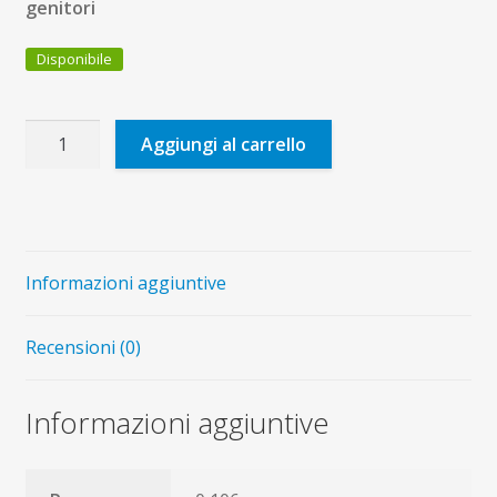
genitori
Disponibile
Disconnettiti,
Aggiungi al carrello
fuori
c'è
il
sole!
quantità
Informazioni aggiuntive
Recensioni (0)
Informazioni aggiuntive