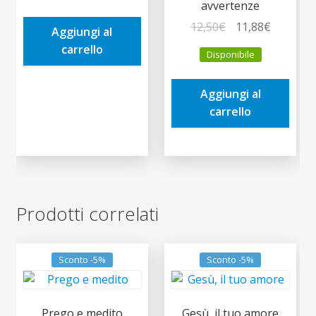
avvertenze
era:
è:
Il
Il
12,50
€
11,88
€
Aggiungi al
9,90€.
9,41€.
prezzo
prezzo
carrello
Disponibile
originale
attuale
era:
è:
Aggiungi al
12,50€.
11,88€.
carrello
Prodotti correlati
Sconto -5%
Sconto -5%
Prego e medito
Gesù, il tuo amore