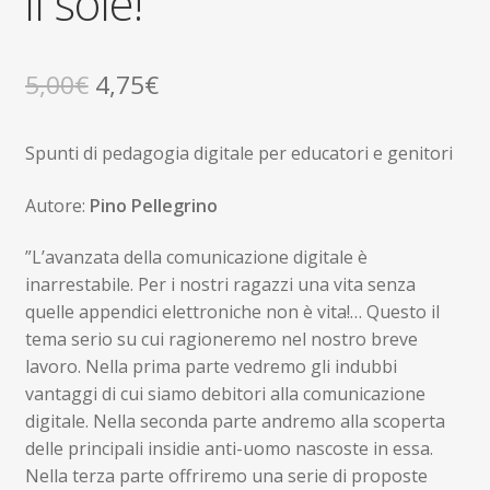
il sole!
Il
Il
5,00
€
4,75
€
prezzo
prezzo
Spunti di pedagogia digitale per educatori e genitori
originale
attuale
era:
è:
Autore:
Pino Pellegrino
5,00€.
4,75€.
”L’avanzata della comunicazione digitale è
inarrestabile. Per i nostri ragazzi una vita senza
quelle appendici elettroniche non è vita!… Questo il
tema serio su cui ragioneremo nel nostro breve
lavoro. Nella prima parte vedremo gli indubbi
vantaggi di cui siamo debitori alla comunicazione
digitale. Nella seconda parte andremo alla scoperta
delle principali insidie anti-uomo nascoste in essa.
Nella terza parte offriremo una serie di proposte