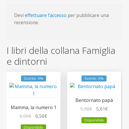
Devi
effettuare l’accesso
per pubblicare una
recensione.
I libri della collana Famiglia
e dintorni
Sconto -5%
Sconto -5%
Bentornato papà
Mamma, la numero 1
Il
Il
5,90
€
5,61
€
Il
Il
prezzo
prezzo
6,90
€
6,56
€
Disponibile
prezzo
prezzo
originale
attuale
Disponibile