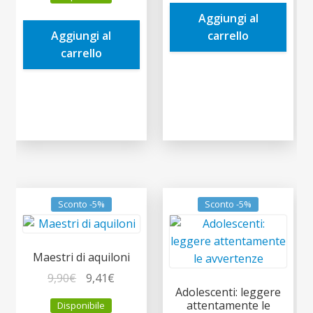
originale
attuale
era:
è:
Aggiungi al
era:
è:
5,90€.
5,61€.
Aggiungi al
carrello
6,90€.
6,56€.
carrello
Sconto -5%
Sconto -5%
Maestri di aquiloni
Il
Il
9,90
€
9,41
€
Adolescenti: leggere
prezzo
prezzo
attentamente le
Disponibile
originale
attuale