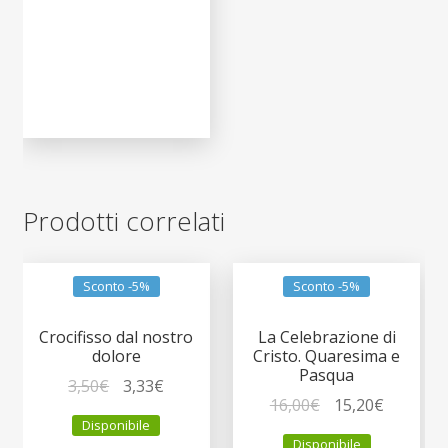
Prodotti correlati
Sconto -5%
Sconto -5%
Crocifisso dal nostro
La Celebrazione di
dolore
Cristo. Quaresima e
Pasqua
Il
Il
3,50
€
3,33
€
Il
Il
16,00
€
15,20
€
prezzo
prezzo
Disponibile
prezzo
prezzo
originale
attuale
Disponibile