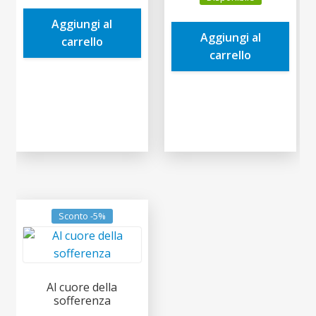
originale
attuale
era:
è:
era:
è:
Aggiungi al
3,50€.
3,33€.
Aggiungi al
16,00€.
15,20€.
carrello
carrello
Sconto -5%
Al cuore della
sofferenza