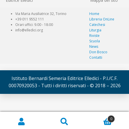
Editrice Elledici
Mappa del sito
Via Maria Ausiliatrice 32, Torino
Home
+39 011 9552 111
Libreria OnLine
Orari uffici: 9.00 - 18:00
Catechesi
info@elledici.org
Liturgia
Riviste
Scuola
News
Don Bosco
Contatti
Istituto Bernardi Semeria Editrice Elledici - P.I./C.F.
00070920053 - Tutti i diritti riservati - © 2018 – 2026
© Elledici 2026
0
Cerca:
Cerca