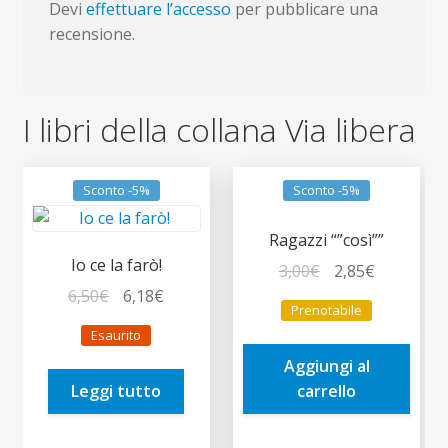
Devi
effettuare l’accesso
per pubblicare una
recensione.
I libri della collana Via libera
Sconto -5%
Sconto -5%
Ragazzi “”così””
Io ce la farò!
Il
Il
3,00
€
2,85
€
Il
Il
prezzo
prezzo
6,50
€
6,18
€
Prenotabile
prezzo
prezzo
originale
attuale
Esaurito
originale
attuale
era:
è:
Aggiungi al
era:
è:
3,00€.
2,85€.
Leggi tutto
carrello
6,50€.
6,18€.