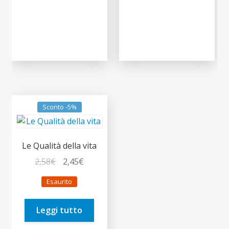
Sconto -5%
Le Qualità della vita
Il
Il
2,58
€
2,45
€
prezzo
prezzo
Esaurito
originale
attuale
era:
è:
Leggi tutto
2,58€.
2,45€.