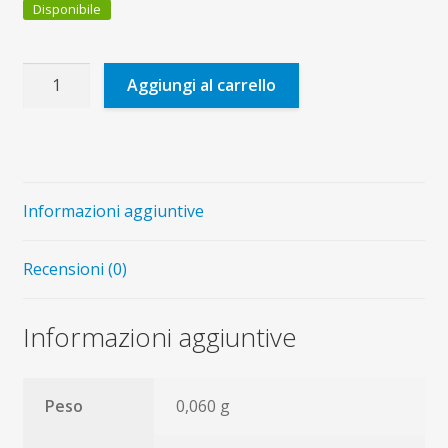
Disponibile
Con
Aggiungi al carrello
Gesù
oltre
la
Croce
quantità
Informazioni aggiuntive
Recensioni (0)
Informazioni aggiuntive
Peso
0,060 g