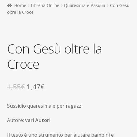
child
Home
Libreria Online
Quaresima e Pasqua
Con Gesù
Espandi
Contatti
oltre la Croce
il
menu
Espandi
Don Bosco
child
il
menu
child
Con Gesù oltre la
Croce
Il
Il
1,55
€
1,47
€
prezzo
prezzo
Sussidio quaresimale per ragazzi
originale
attuale
era:
è:
Autore:
vari Autori
1,55€.
1,47€.
Il testo è uno strumento per aiutare bambini e