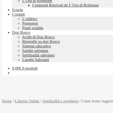
L’Ora di Religione
Contenuti Riservati de L’Ora di Religione
Scuola
Contatti
L’editrice
Promotori
Punti vendita
Don Bosco
Scritti di Don Bosco
Biografie su don Bosco
Sistema educativo
Santità salesiana
Spiritualità salesiana
Luoghi Salesiani
0,00
€
0 prodotti
Home
/
Libreria Online
/
Spiritualità e preghiera
/
Come leone rugge