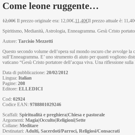
Come leone ruggente…
12,00
€
Il prezzo originale era: 12,00€.
11,40
€
Il prezzo attuale è: 11,40
Spiritismo, Medianità, Astrologia, Enneagramma. Gesù Cristo portator
Autore:
Tarcisio Mezzetti
Questo secondo volume dell’opera sul mondo oscuro che avvolge la cultu
sull’Enneagramma. E’ uno strumento di aiuto per quanti vogliono distri
vaticano “Gesù Cristo portatore dell’acqua viva. Una riflessione sul
Data di pubblicazione:
20/02/2012
Lingua:
Italian
Pagine:
208
Editore:
ELLEDICI
Cod:
02924
Codice EAN:
9788801029246
Scaffali:
Spiritualità e preghiera|Chiesa e pastorale
Argomenti:
Magia|Occulto|Religioni|Sette
Collane:
Meditare
Destinatari:
Adulti, Sacerdoti/Parroci, Religiosi/Consacrati