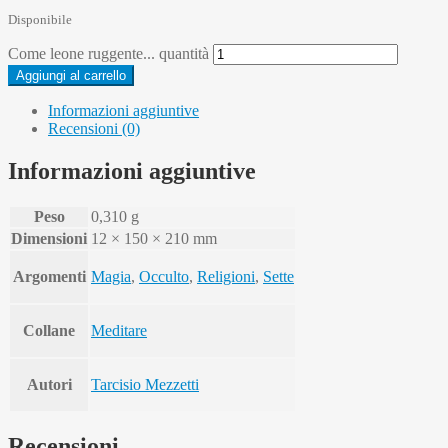
Disponibile
Come leone ruggente... quantità
Aggiungi al carrello
Informazioni aggiuntive
Recensioni (0)
Informazioni aggiuntive
Peso
0,310 g
Dimensioni
12 × 150 × 210 mm
Argomenti
Magia
,
Occulto
,
Religioni
,
Sette
Collane
Meditare
Autori
Tarcisio Mezzetti
Recensioni