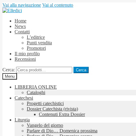
Vai alla navigazione
Vai al contenuto
Home
News
Contatti
L’editrice
Punti vendita
Promotori
Il mio profilo
Recensioni
Cerca:
Cerca
Menu
LIBRERIA ONLINE
Cataloghi
Catechesi
Progetti catechistici
Dossier Catechista (rivista)
Contenuti Extra Dossier
Liturgia
Vangelo del giorno
Parlare di Dio… Domenica prossima