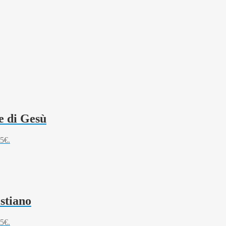
e di Gesù
65€.
istiano
55€.