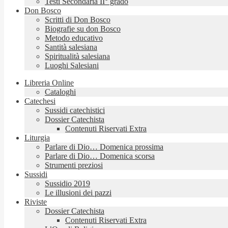
Testi Secondaria II° grado
Don Bosco
Scritti di Don Bosco
Biografie su don Bosco
Metodo educativo
Santità salesiana
Spiritualità salesiana
Luoghi Salesiani
Libreria Online
Cataloghi
Catechesi
Sussidi catechistici
Dossier Catechista
Contenuti Riservati Extra
Liturgia
Parlare di Dio… Domenica prossima
Parlare di Dio… Domenica scorsa
Strumenti preziosi
Sussidi
Sussidio 2019
Le illusioni dei pazzi
Riviste
Dossier Catechista
Contenuti Riservati Extra