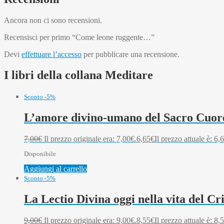
Ancora non ci sono recensioni.
Recensisci per primo “Come leone ruggente…”
Devi
effettuare l’accesso
per pubblicare una recensione.
I libri della collana Meditare
Sconto -5%
L’amore divino-umano del Sacro Cuor
7,00
€
Il prezzo originale era: 7,00€.
6,65
€
Il prezzo attuale è: 6,
Disponibile
Aggiungi al carrello
Sconto -5%
La Lectio Divina oggi nella vita del Cr
9,00
€
Il prezzo originale era: 9,00€.
8,55
€
Il prezzo attuale è: 8,