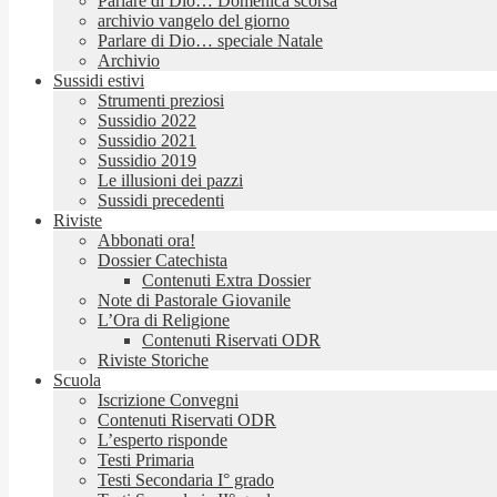
Parlare di Dio… Domenica scorsa
archivio vangelo del giorno
Parlare di Dio… speciale Natale
Archivio
Sussidi estivi
Strumenti preziosi
Sussidio 2022
Sussidio 2021
Sussidio 2019
Le illusioni dei pazzi
Sussidi precedenti
Riviste
Abbonati ora!
Dossier Catechista
Contenuti Extra Dossier
Note di Pastorale Giovanile
L’Ora di Religione
Contenuti Riservati ODR
Riviste Storiche
Scuola
Iscrizione Convegni
Contenuti Riservati ODR
L’esperto risponde
Testi Primaria
Testi Secondaria I° grado