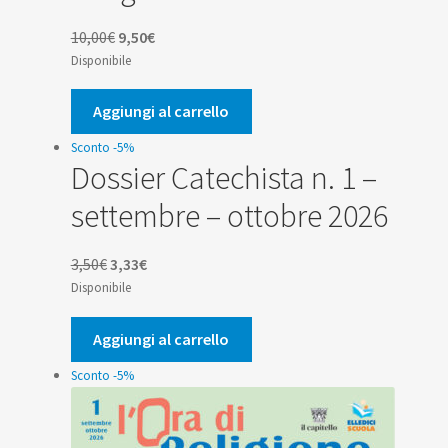
Il
Il
10,00
€
9,50
€
prezzo
prezzo
Disponibile
originale
attuale
era:
è:
Aggiungi al carrello
10,00€.
9,50€.
Sconto -5%
Dossier Catechista n. 1 –
settembre – ottobre 2026
Il
Il
3,50
€
3,33
€
prezzo
prezzo
Disponibile
originale
attuale
era:
è:
Aggiungi al carrello
3,50€.
3,33€.
Sconto -5%