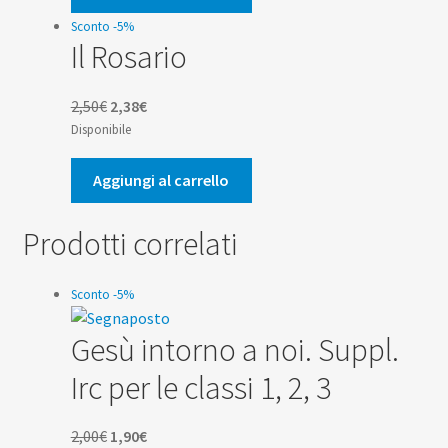
7,00€.
6,65€.
Sconto -5%
Il Rosario
Il
Il
2,50
€
2,38
€
prezzo
prezzo
Disponibile
originale
attuale
era:
è:
Aggiungi al carrello
2,50€.
2,38€.
Prodotti correlati
Sconto -5%
Gesù intorno a noi. Suppl.
Irc per le classi 1, 2, 3
Il
Il
2,00
€
1,90
€