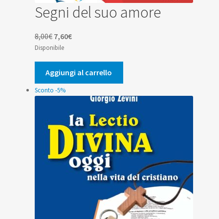
Segni del suo amore
Il
Il
8,00
€
7,60
€
prezzo
prezzo
Disponibile
originale
attuale
era:
è:
Aggiungi al carrello
8,00€.
7,60€.
Sconto -5%