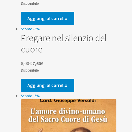
prezzo
prezzo
Disponibile
originale
attuale
era:
è:
Aggiungi al carrello
2,00€.
1,90€.
Sconto -5%
Pregare nel silenzio del
cuore
Il
Il
8,00
€
7,60
€
prezzo
prezzo
Disponibile
originale
attuale
era:
è:
Aggiungi al carrello
8,00€.
7,60€.
Sconto -5%