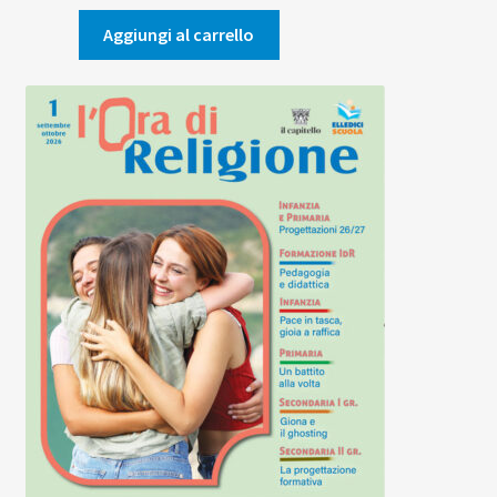
originale
attuale
era:
è:
Aggiungi al carrello
5,00€.
4,75€.