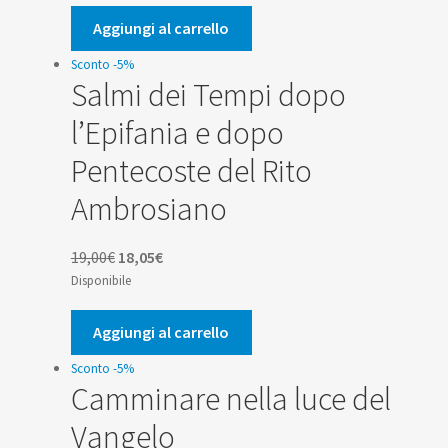
originale
attuale
era:
è:
Aggiungi al carrello
7,90€.
7,51€.
Sconto -5%
Salmi dei Tempi dopo
l’Epifania e dopo
Pentecoste del Rito
Ambrosiano
Il
Il
19,00
€
18,05
€
prezzo
prezzo
Disponibile
originale
attuale
era:
è:
Aggiungi al carrello
19,00€.
18,05€.
Sconto -5%
Camminare nella luce del
Vangelo