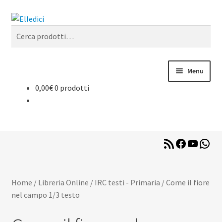
Vai
Vai
Cerca
alla
al
Cerca:
navigazione
contenuto
Menu
0,00
€
0 prodotti
Libreria Online
Catechesi
RSS
Facebook
YouTub
Wha
Liturgia
Feed
Sussidi
Home
/
Libreria Online
/
IRC testi - Primaria
/
Come il fiore
nel campo 1/3 testo
Riviste