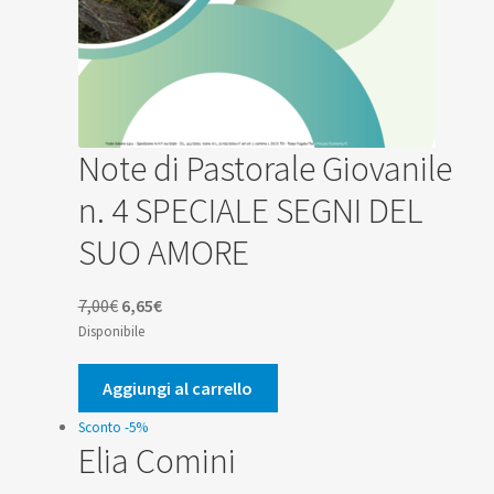
Note di Pastorale Giovanile
n. 4 SPECIALE SEGNI DEL
SUO AMORE
Il
Il
7,00
€
6,65
€
prezzo
prezzo
Disponibile
originale
attuale
era:
è:
Aggiungi al carrello
7,00€.
6,65€.
Sconto -5%
Elia Comini