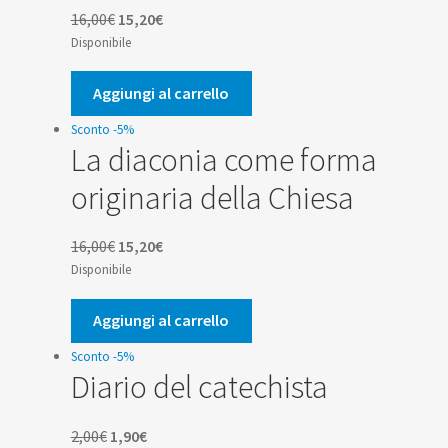
Il
Il
16,00
€
15,20
€
prezzo
prezzo
Disponibile
originale
attuale
era:
è:
Aggiungi al carrello
16,00€.
15,20€.
Sconto -5%
La diaconia come forma
originaria della Chiesa
Il
Il
16,00
€
15,20
€
prezzo
prezzo
Disponibile
originale
attuale
era:
è:
Aggiungi al carrello
16,00€.
15,20€.
Sconto -5%
Diario del catechista
Il
Il
2,00
€
1,90
€