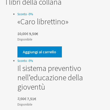
I libri della collana
Sconto -5%
«Caro librettino»
Il
Il
10,00
€
9,50
€
prezzo
prezzo
Disponibile
originale
attuale
era:
è:
Aggiungi al carrello
10,00€.
9,50€.
Sconto -5%
Il sistema preventivo
nell’educazione della
gioventù
Il
Il
7,90
€
7,51
€
prezzo
prezzo
Disponibile