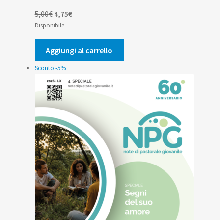
Il
Il
5,00
€
4,75
€
prezzo
prezzo
Disponibile
originale
attuale
era:
è:
Aggiungi al carrello
5,00€.
4,75€.
Sconto -5%