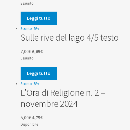
prezzo
prezzo
Esaurito
originale
attuale
era:
è:
Leggi tutto
2,00€.
1,90€.
Sconto -5%
Sulle rive del lago 4/5 testo
Il
Il
7,00
€
6,65
€
prezzo
prezzo
Esaurito
originale
attuale
era:
è:
Leggi tutto
7,00€.
6,65€.
Sconto -5%
L’Ora di Religione n. 2 –
novembre 2024
Il
Il
5,00
€
4,75
€
prezzo
prezzo
Disponibile