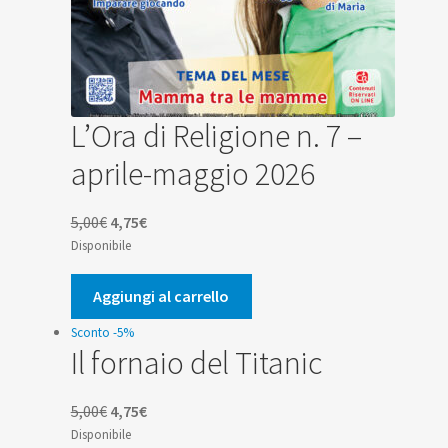
L’Ora di Religione n. 7 –
aprile-maggio 2026
Il
Il
5,00
€
4,75
€
prezzo
prezzo
Disponibile
originale
attuale
era:
è:
Aggiungi al carrello
5,00€.
4,75€.
Sconto -5%
Il fornaio del Titanic
Il
Il
5,00
€
4,75
€
prezzo
prezzo
Disponibile