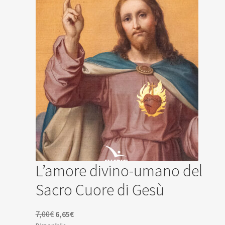
L’amore divino-umano del
Sacro Cuore di Gesù
Il
Il
7,00
€
6,65
€