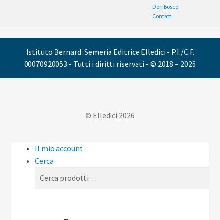
Don Bosco
Contatti
Istituto Bernardi Semeria Editrice Elledici - P.I./C.F.
00070920053 - Tutti i diritti riservati - © 2018 – 2026
© Elledici 2026
Il mio account
Cerca
Cerca:
Cerca