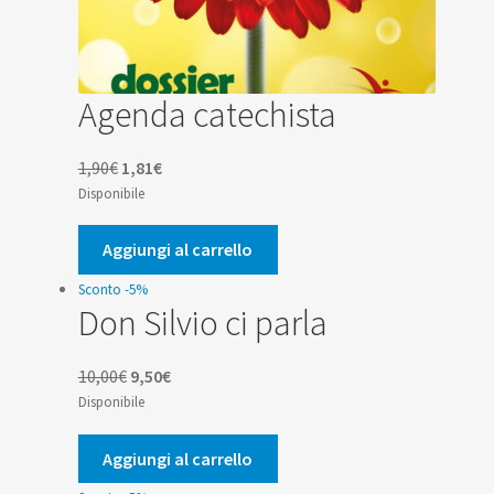
Agenda catechista
Il
Il
1,90
€
1,81
€
prezzo
prezzo
Disponibile
originale
attuale
era:
è:
Aggiungi al carrello
1,90€.
1,81€.
Sconto -5%
Don Silvio ci parla
Il
Il
10,00
€
9,50
€
prezzo
prezzo
Disponibile
originale
attuale
era:
è:
Aggiungi al carrello
10,00€.
9,50€.