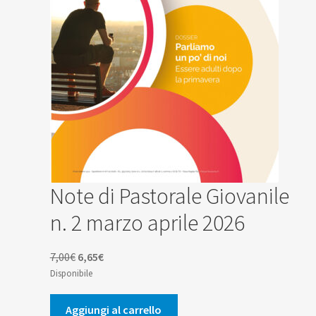
Note di Pastorale Giovanile
n. 2 marzo aprile 2026
Il
Il
7,00
€
6,65
€
prezzo
prezzo
Disponibile
originale
attuale
era:
è:
Aggiungi al carrello