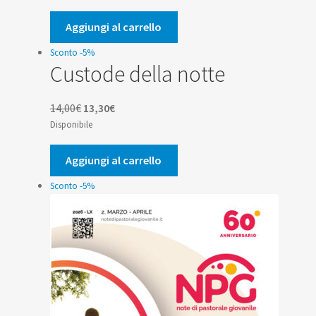
originale
attuale
era:
è:
Aggiungi al carrello
5,00€.
4,75€.
Sconto -5%
Custode della notte
Il
Il
14,00
€
13,30
€
prezzo
prezzo
Disponibile
originale
attuale
era:
è:
Aggiungi al carrello
14,00€.
13,30€.
Sconto -5%