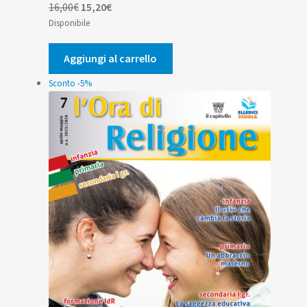
Il
Il
16,00
€
15,20
€
prezzo
prezzo
Disponibile
originale
attuale
era:
è:
Aggiungi al carrello
16,00€.
15,20€.
Sconto -5%