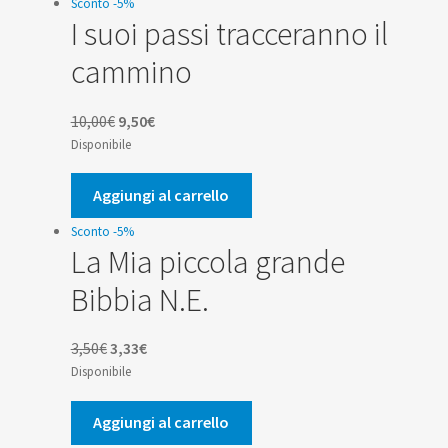
Sconto -5%
I suoi passi tracceranno il
cammino
Il
Il
10,00
€
9,50
€
prezzo
prezzo
Disponibile
originale
attuale
era:
è:
Aggiungi al carrello
10,00€.
9,50€.
Sconto -5%
La Mia piccola grande
Bibbia N.E.
Il
Il
3,50
€
3,33
€
prezzo
prezzo
Disponibile
originale
attuale
era:
è:
Aggiungi al carrello
3,50€.
3,33€.