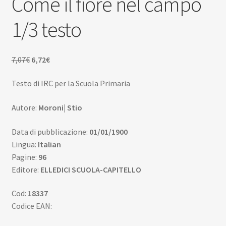
Come il fiore nel campo
Scuola
1/3 testo
Contatti
Don Bosco
Il
Il
7,07
€
6,72
€
prezzo
prezzo
Testo di IRC per la Scuola Primaria
originale
attuale
era:
è:
Autore:
Moroni| Stio
7,07€.
6,72€.
Data di pubblicazione:
01/01/1900
Lingua:
Italian
Pagine:
96
Editore:
ELLEDICI SCUOLA-CAPITELLO
Cod:
18337
Codice EAN: