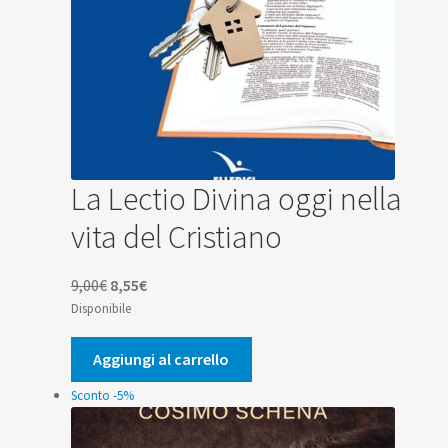
La Lectio Divina oggi nella
vita del Cristiano
Il
Il
9,00
€
8,55
€
prezzo
prezzo
Disponibile
originale
attuale
era:
è:
Aggiungi al carrello
9,00€.
8,55€.
Sconto -5%