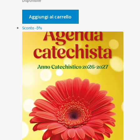
prezzo
prezzo
Disponibile
originale
attuale
era:
è:
Aggiungi al carrello
7,00€.
6,65€.
Sconto -5%