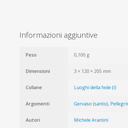
Gervaso
e
Protaso
in
Informazioni aggiuntive
Novate
Milanese
quantità
Peso
0,100 g
Dimensioni
3 × 120 × 205 mm
Collane
Luoghi della fede (I)
Argomenti
Gervaso (santo)
,
Pellegri
Autori
Michele Aramini