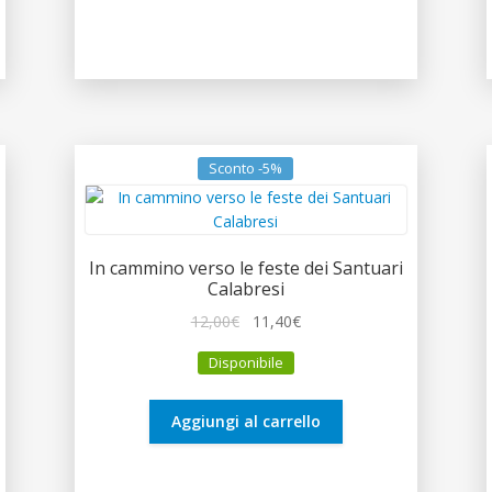
Sconto -5%
In cammino verso le feste dei Santuari
Calabresi
Il
Il
12,00
€
11,40
€
prezzo
prezzo
Disponibile
originale
attuale
era:
è:
12,00€.
11,40€.
Aggiungi al carrello