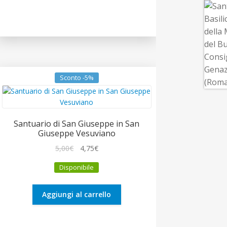
Sconto -5%
Santuario di San Giuseppe in San
Giuseppe Vesuviano
Il
Il
5,00
€
4,75
€
prezzo
prezzo
Disponibile
originale
attuale
era:
è:
5,00€.
4,75€.
Aggiungi al carrello