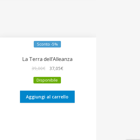
Sconto -5%
La Terra dell’Alleanza
Il
Il
39,00
€
37,05
€
prezzo
prezzo
Disponibile
originale
attuale
era:
è:
39,00€.
37,05€.
Aggiungi al carrello