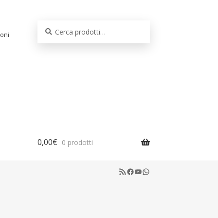
Cerca:
Cerca
oni
0,00
€
0 prodotti
RSS Feed
Facebook
YouTube
WhatsApp