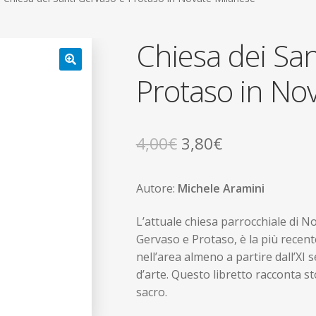
Chiesa dei San
Protaso in No
🔍
Il
Il
4,00
€
3,80
€
prezzo
prezzo
Autore:
Michele Aramini
originale
attuale
era:
è:
L’attuale chiesa parrocchiale di No
Gervaso e Protaso, è la più recente 
4,00€.
3,80€.
nell’area almeno a partire dall’XI
d’arte. Questo libretto racconta s
sacro.