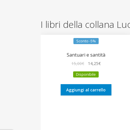
I libri della collana Lu
Sconto -5%
Santuari e santità
Il
Il
15,00
€
14,25
€
prezzo
prezzo
Disponibile
originale
attuale
era:
è:
15,00€.
14,25€.
Aggiungi al carrello