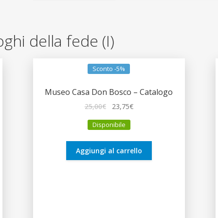
oghi della fede (I)
Sconto -5%
Museo Casa Don Bosco – Catalogo
Il
Il
25,00
€
23,75
€
prezzo
prezzo
Disponibile
originale
attuale
era:
è:
25,00€.
23,75€.
Aggiungi al carrello