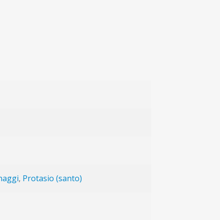
naggi
,
Protasio (santo)