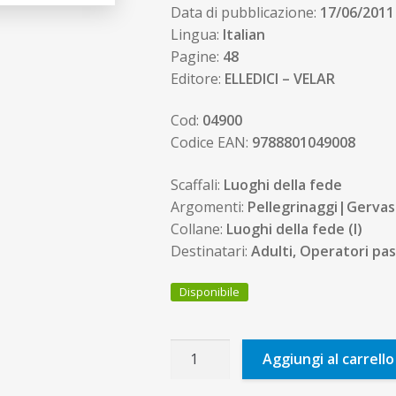
Data di pubblicazione:
17/06/2011
Lingua:
Italian
Pagine:
48
Editore:
ELLEDICI – VELAR
Cod:
04900
Codice EAN:
9788801049008
Scaffali:
Luoghi della fede
Argomenti:
Pellegrinaggi|Gervas
Collane:
Luoghi della fede (I)
Destinatari:
Adulti, Operatori pas
Disponibile
Chiesa
Aggiungi al carrello
dei
Santi