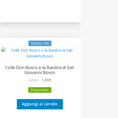
Sconto -5%
Colle Don Bosco e la Basilica di San
Giovanni Bosco
Il
Il
4,00
€
3,80
€
prezzo
prezzo
Disponibile
originale
attuale
era:
è:
4,00€.
3,80€.
Aggiungi al carrello