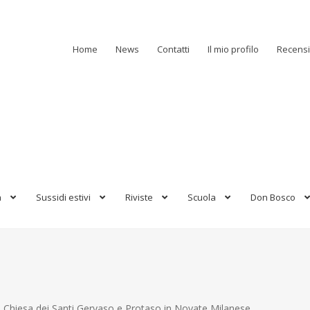
Home
News
Contatti
Il mio profilo
Recensi
a
Sussidi estivi
Riviste
Scuola
Don Bosco
Chiesa dei Santi Gervaso e Protaso in Novate Milanese