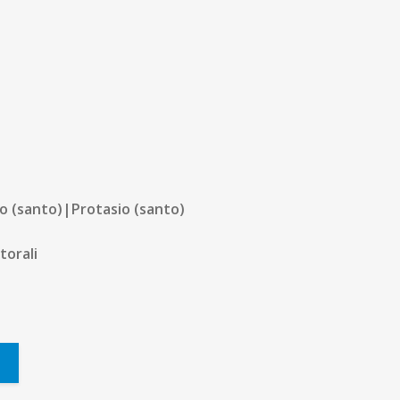
o (santo)|Protasio (santo)
torali