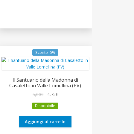
Sconto -5%
Il Santuario della Madonna di
Casaletto in Valle Lomellina (PV)
Il
Il
5,00
€
4,75
€
prezzo
prezzo
Disponibile
originale
attuale
era:
è:
5,00€.
4,75€.
Aggiungi al carrello