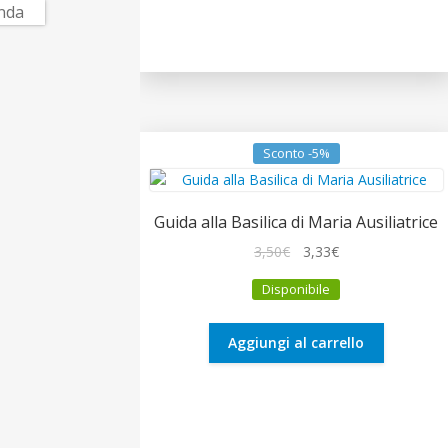
Sconto -5%
Guida alla Basilica di Maria Ausiliatrice
Il
Il
3,50
€
3,33
€
prezzo
prezzo
Disponibile
originale
attuale
era:
è:
3,50€.
3,33€.
Aggiungi al carrello