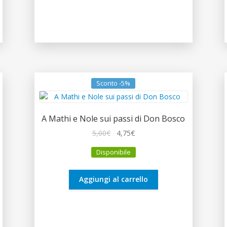
Sconto -5%
A Mathi e Nole sui passi di Don Bosco
Il
Il
5,00
€
4,75
€
prezzo
prezzo
Disponibile
originale
attuale
era:
è:
5,00€.
4,75€.
Aggiungi al carrello