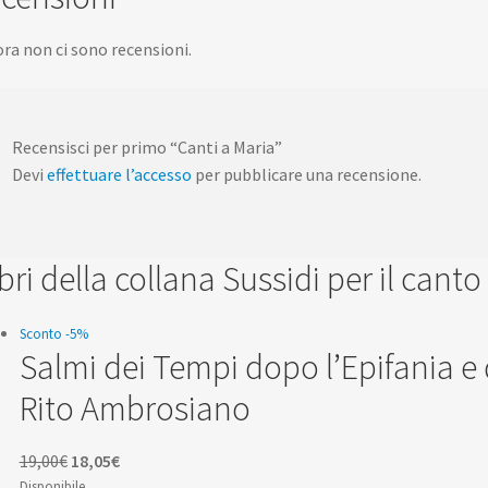
ra non ci sono recensioni.
Recensisci per primo “Canti a Maria”
Devi
effettuare l’accesso
per pubblicare una recensione.
libri della collana Sussidi per il canto
Sconto -5%
Salmi dei Tempi dopo l’Epifania e
Rito Ambrosiano
Il
Il
19,00
€
18,05
€
prezzo
prezzo
Disponibile