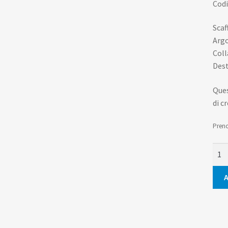
Codi
Scaf
Arg
Coll
Dest
Ques
di c
Preno
Cant
a
Mari
A
quan