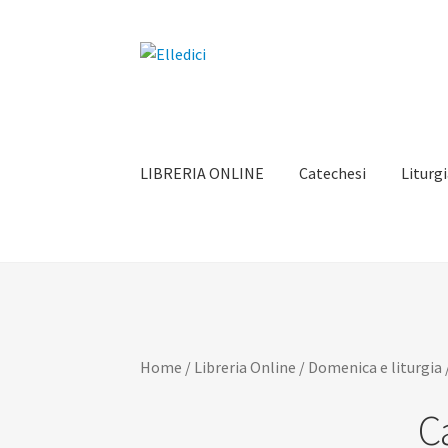
Vai
Vai
alla
al
navigazione
contenuto
LIBRERIA ONLINE
Catechesi
Liturg
Home
/
Libreria Online
/
Domenica e liturgia
C