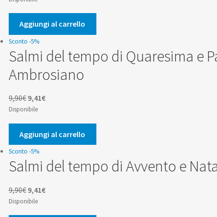
originale
attuale
era:
è:
Aggiungi al carrello
19,00€.
18,05€.
Sconto -5%
Salmi del tempo di Quaresima e P
Ambrosiano
Il
Il
9,90
€
9,41
€
prezzo
prezzo
Disponibile
originale
attuale
era:
è:
Aggiungi al carrello
9,90€.
9,41€.
Sconto -5%
Salmi del tempo di Avvento e Nat
Il
Il
9,90
€
9,41
€
prezzo
prezzo
Disponibile
originale
attuale