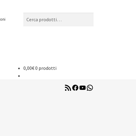
Cerca:
Cerca
oni
0,00
€
0 prodotti
RSS
Facebook
YouTube
WhatsApp
Feed