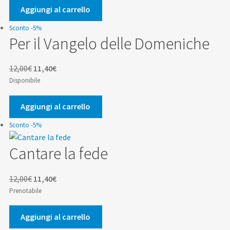
era:
è:
Aggiungi al carrello
9,90€.
9,41€.
Sconto -5%
Per il Vangelo delle Domeniche
Il
Il
12,00
€
11,40
€
prezzo
prezzo
Disponibile
originale
attuale
era:
è:
Aggiungi al carrello
12,00€.
11,40€.
Sconto -5%
Cantare la fede
Il
Il
12,00
€
11,40
€
prezzo
prezzo
Prenotabile
originale
attuale
era:
è:
Aggiungi al carrello
12,00€.
11,40€.