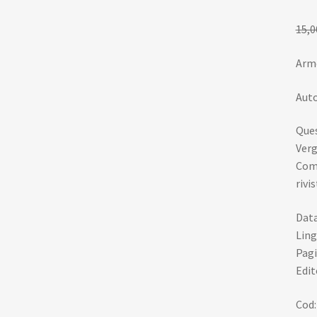
15,0
Armo
Auto
Ques
Verg
Comp
rivi
Data
Ling
Pagi
Edit
Cod