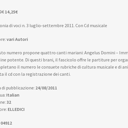
Il
Il
0
€
14,25
€
prezzo
prezzo
nia di voci n. 3 luglio-settembre 2011. Con Cd musicale
originale
attuale
era:
è:
re:
vari Autori
15,00€.
14,25€.
to numero propone quattro canti mariani: Angelus Domini – Imma
ine potente. Di questi brani, il fascicolo offre le partiture per orga
letano il numero le consuete rubriche di cultura musicale e di ani
sta il cd con la registrazione dei canti.
 di pubblicazione:
24/08/2011
ua:
Italian
ne:
32
ore:
ELLEDICI
:
04912