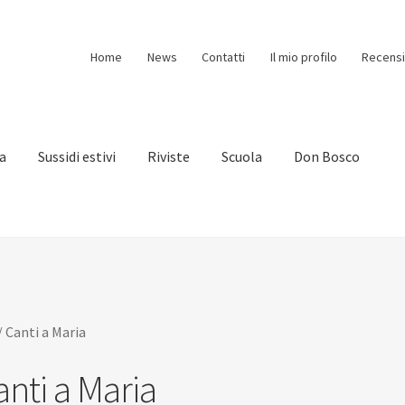
Home
News
Contatti
Il mio profilo
Recensi
ia
Sussidi estivi
Riviste
Scuola
Don Bosco
/
Canti a Maria
anti a Maria