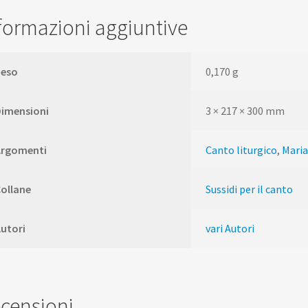
formazioni aggiuntive
Peso
0,170 g
Dimensioni
3 × 217 × 300 mm
Argomenti
Canto liturgico
,
Mari
ollane
Sussidi per il canto
utori
vari Autori
censioni