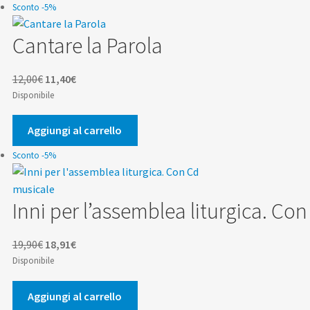
Sconto -5%
Cantare la Parola
Il
Il
12,00
€
11,40
€
prezzo
prezzo
Disponibile
originale
attuale
era:
è:
Aggiungi al carrello
12,00€.
11,40€.
Sconto -5%
Inni per l’assemblea liturgica. Co
Il
Il
19,90
€
18,91
€
prezzo
prezzo
Disponibile
originale
attuale
era:
è:
Aggiungi al carrello