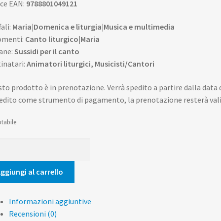
ce EAN:
9788801049121
fali:
Maria|Domenica e liturgia|Musica e multimedia
omenti:
Canto liturgico|Maria
ane:
Sussidi per il canto
inatari:
Animatori liturgici, Musicisti/Cantori
to prodotto è in prenotazione. Verrà spedito a partire dalla data di
redito come strumento di pagamento, la prenotazione resterà valid
tabile
i
a
ggiungi al carrello
tità
Informazioni aggiuntive
Recensioni (0)