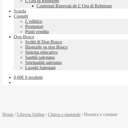
L’Ora di Religione
Contenuti Riservati de L’Ora di Religione
Scuola
Contatti
L’editrice
Promotori
Punti vendita
Don Bosco
Scritti di Don Bosco
Biografie su don Bosco
Sistema educativo
Santità salesiana
Spiritualità salesiana
Luoghi Salesiani
0,00
€
0 prodotti
Home
/
Libreria Online
/
Chiesa e pastorale
/
Bioetica e cristiani