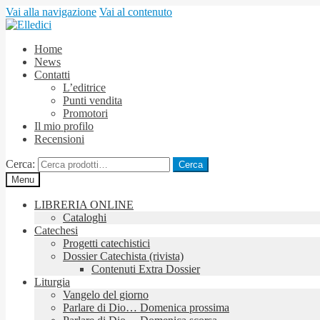
Vai alla navigazione
Vai al contenuto
Home
News
Contatti
L’editrice
Punti vendita
Promotori
Il mio profilo
Recensioni
Cerca:
Cerca
Menu
LIBRERIA ONLINE
Cataloghi
Catechesi
Progetti catechistici
Dossier Catechista (rivista)
Contenuti Extra Dossier
Liturgia
Vangelo del giorno
Parlare di Dio… Domenica prossima