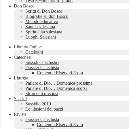
Testi Secondaria II° grado
Don Bosco
Scritti di Don Bosco
Biografie su don Bosco
Metodo educativo
Santità salesiana
Spiritualità salesiana
Luoghi Salesiani
Libreria Online
Cataloghi
Catechesi
Sussidi catechistici
Dossier Catechista
Contenuti Riservati Extra
Liturgia
Parlare di Dio… Domenica prossima
Parlare di Dio… Domenica scorsa
Strumenti preziosi
Sussidi
Sussidio 2019
Le illusioni dei pazzi
Riviste
Dossier Catechista
Contenuti Riservati Extra