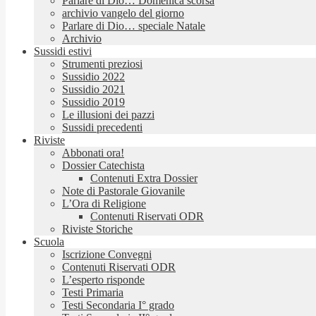
Parlare di Dio… Domenica scorsa
archivio vangelo del giorno
Parlare di Dio… speciale Natale
Archivio
Sussidi estivi
Strumenti preziosi
Sussidio 2022
Sussidio 2021
Sussidio 2019
Le illusioni dei pazzi
Sussidi precedenti
Riviste
Abbonati ora!
Dossier Catechista
Contenuti Extra Dossier
Note di Pastorale Giovanile
L’Ora di Religione
Contenuti Riservati ODR
Riviste Storiche
Scuola
Iscrizione Convegni
Contenuti Riservati ODR
L’esperto risponde
Testi Primaria
Testi Secondaria I° grado