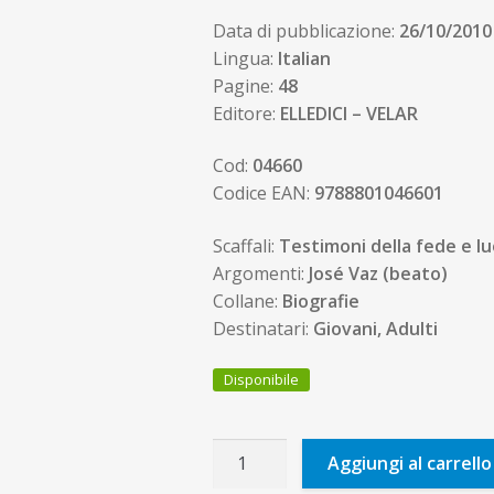
Data di pubblicazione:
26/10/2010
Lingua:
Italian
Pagine:
48
Editore:
ELLEDICI – VELAR
Cod:
04660
Codice EAN:
9788801046601
Scaffali:
Testimoni della fede e lu
Argomenti:
José Vaz (beato)
Collane:
Biografie
Destinatari:
Giovani, Adulti
Disponibile
Beato
Aggiungi al carrello
José