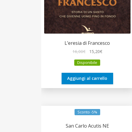
L’eresia di Francesco
Il
Il
16,00
€
15,20
€
prezzo
prezzo
Disponibile
originale
attuale
era:
è:
16,00€.
15,20€.
Aggiungi al carrello
Sconto -5%
San Carlo Acutis NE