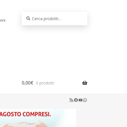
Cerca:
Cerca
oni
0,00
€
0 prodotti
RSS Feed
Facebook
YouTube
WhatsApp