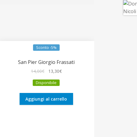
Sconto -5%
San Pier Giorgio Frassati
Il
Il
14,00
€
13,30
€
prezzo
prezzo
Disponibile
originale
attuale
era:
è:
14,00€.
13,30€.
Aggiungi al carrello