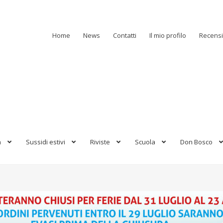
Home
News
Contatti
Il mio profilo
Recensi
a
Sussidi estivi
Riviste
Scuola
Don Bosco