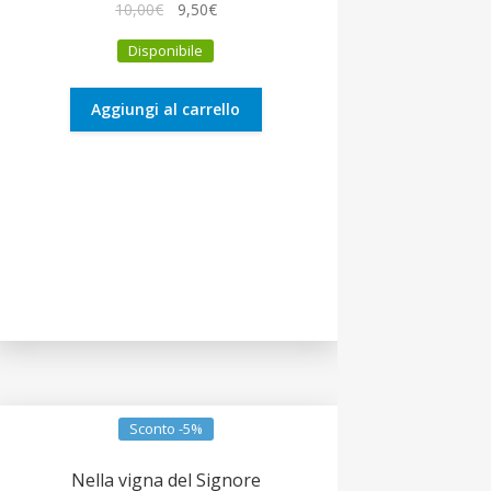
Il
Il
10,00
€
9,50
€
prezzo
prezzo
Disponibile
originale
attuale
era:
è:
10,00€.
9,50€.
Aggiungi al carrello
Sconto -5%
Nella vigna del Signore