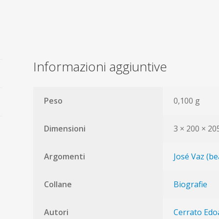
Vaz
dell'Oratorio
quantità
Informazioni aggiuntive
Peso
0,100 g
Dimensioni
3 × 200 × 2
Argomenti
José Vaz (be
Collane
Biografie
Autori
Cerrato Edo