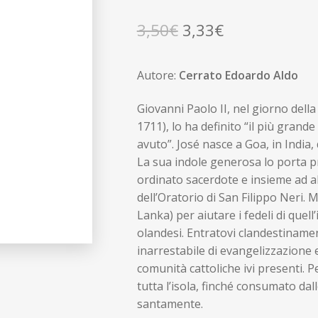
Il
Il
3,50
€
3,33
€
prezzo
prezzo
Autore:
Cerrato Edoardo Aldo
originale
attuale
era:
è:
Giovanni Paolo II, nel giorno della
1711), lo ha definito “il più grand
3,50€.
3,33€.
avuto”. José nasce a Goa, in India
La sua indole generosa lo porta pr
ordinato sacerdote e insieme ad a
dell’Oratorio di San Filippo Neri. M
Lanka) per aiutare i fedeli di quell’
olandesi. Entratovi clandestiname
inarrestabile di evangelizzazione 
comunità cattoliche ivi presenti. P
tutta l’isola, finché consumato dal
santamente.