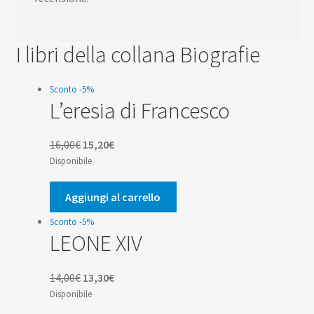
I libri della collana Biografie
Sconto -5%
L’eresia di Francesco
Il
Il
16,00
€
15,20
€
prezzo
prezzo
Disponibile
originale
attuale
era:
è:
Aggiungi al carrello
16,00€.
15,20€.
Sconto -5%
LEONE XIV
Il
Il
14,00
€
13,30
€
prezzo
prezzo
Disponibile
originale
attuale