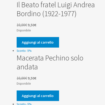
Il Beato fratel Luigi Andrea
Bordino (1922-1977)
Il
Il
10,00
€
9,50
€
prezzo
prezzo
Disponibile
originale
attuale
era:
è:
Aggiungi al carrello
10,00€.
9,50€.
Sconto -5%
Macerata Pechino solo
andata
Il
Il
10,00
€
9,50
€
prezzo
prezzo
Disponibile
originale
attuale
era:
è:
Aggiungi al carrello
10,00€.
9,50€.
Sconto -5%