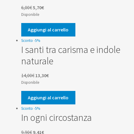
Il
Il
6,00
€
5,70
€
prezzo
prezzo
Disponibile
originale
attuale
era:
è:
Aggiungi al carrello
6,00€.
5,70€.
Sconto -5%
I santi tra carisma e indole
naturale
Il
Il
14,00
€
13,30
€
prezzo
prezzo
Disponibile
originale
attuale
era:
è:
Aggiungi al carrello
14,00€.
13,30€.
Sconto -5%
In ogni circostanza
Il
Il
9,90
€
9,41
€