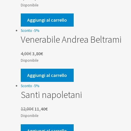
prezzo
prezzo
Disponibile
originale
attuale
era:
è:
Aggiungi al carrello
9,90€.
9,41€.
Sconto -5%
Venerabile Andrea Beltrami
Il
Il
4,00
€
3,80
€
prezzo
prezzo
Disponibile
originale
attuale
era:
è:
Aggiungi al carrello
4,00€.
3,80€.
Sconto -5%
Santi napoletani
Il
Il
12,00
€
11,40
€
prezzo
prezzo
Disponibile
originale
attuale
era:
è:
Aggiungi al carrello