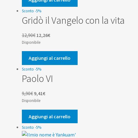
12,00€.
11,40€.
Sconto -5%
Gridò il Vangelo con la vita
Il
Il
12,90
€
12,26
€
prezzo
prezzo
Disponibile
originale
attuale
era:
è:
Aggiungi al carrello
12,90€.
12,26€.
Sconto -5%
Paolo VI
Il
Il
9,90
€
9,41
€
prezzo
prezzo
Disponibile
originale
attuale
era:
è:
Aggiungi al carrello
9,90€.
9,41€.
Sconto -5%