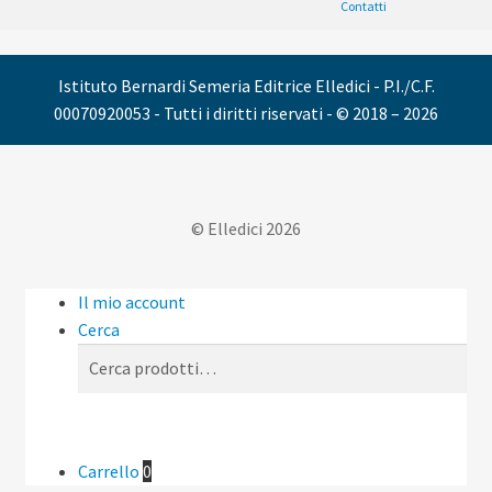
Contatti
Istituto Bernardi Semeria Editrice Elledici - P.I./C.F.
00070920053 - Tutti i diritti riservati - © 2018 – 2026
© Elledici 2026
Il mio account
Cerca
Cerca:
Cerca
Carrello
0