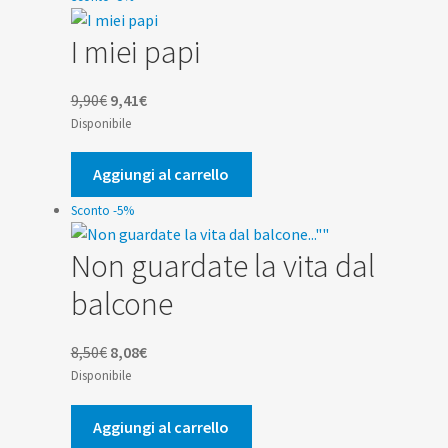
I miei papi
Il
Il
9,90
€
9,41
€
prezzo
prezzo
Disponibile
originale
attuale
era:
è:
Aggiungi al carrello
9,90€.
9,41€.
Sconto -5%
Non guardate la vita dal
balcone
Il
Il
8,50
€
8,08
€
prezzo
prezzo
Disponibile
originale
attuale
era:
è:
Aggiungi al carrello