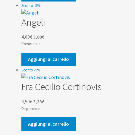
26,00€.
24,70€.
Sconto -5%
Angeli
Il
Il
4,00
€
3,80
€
prezzo
prezzo
Prenotabile
originale
attuale
era:
è:
Aggiungi al carrello
4,00€.
3,80€.
Sconto -5%
Fra Cecilio Cortinovis
Il
Il
3,50
€
3,33
€
prezzo
prezzo
Disponibile
originale
attuale
era:
è:
Aggiungi al carrello
3,50€.
3,33€.