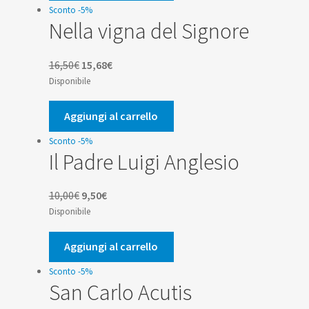
8,50€.
8,08€.
Sconto -5%
Nella vigna del Signore
Il
Il
16,50
€
15,68
€
prezzo
prezzo
Disponibile
originale
attuale
era:
è:
Aggiungi al carrello
16,50€.
15,68€.
Sconto -5%
Il Padre Luigi Anglesio
Il
Il
10,00
€
9,50
€
prezzo
prezzo
Disponibile
originale
attuale
era:
è:
Aggiungi al carrello
10,00€.
9,50€.
Sconto -5%
San Carlo Acutis