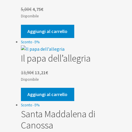
Il
Il
5,00
€
4,75
€
prezzo
prezzo
Disponibile
originale
attuale
era:
è:
Aggiungi al carrello
5,00€.
4,75€.
Sconto -5%
Il papa dell’allegria
Il
Il
13,90
€
13,21
€
prezzo
prezzo
Disponibile
originale
attuale
era:
è:
Aggiungi al carrello
13,90€.
13,21€.
Sconto -5%
Santa Maddalena di
Canossa