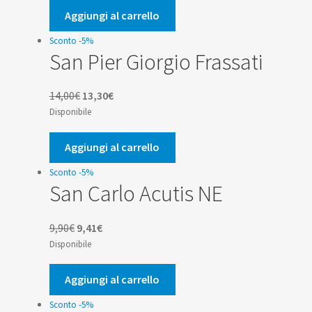
era:
è:
Aggiungi al carrello
14,00€.
13,30€.
Sconto -5%
San Pier Giorgio Frassati
Il
Il
14,00
€
13,30
€
prezzo
prezzo
Disponibile
originale
attuale
era:
è:
Aggiungi al carrello
14,00€.
13,30€.
Sconto -5%
San Carlo Acutis NE
Il
Il
9,90
€
9,41
€
prezzo
prezzo
Disponibile
originale
attuale
era:
è:
Aggiungi al carrello
9,90€.
9,41€.
Sconto -5%