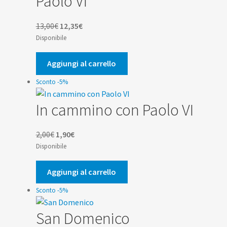
Paolo VI
Il
Il
13,00
€
12,35
€
prezzo
prezzo
Disponibile
originale
attuale
era:
è:
Aggiungi al carrello
13,00€.
12,35€.
Sconto -5%
In cammino con Paolo VI
Il
Il
2,00
€
1,90
€
prezzo
prezzo
Disponibile
originale
attuale
era:
è:
Aggiungi al carrello
2,00€.
1,90€.
Sconto -5%
San Domenico