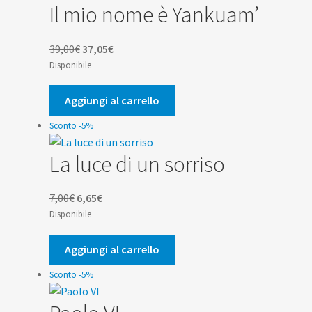
Il mio nome è Yankuam’
Il
Il
39,00
€
37,05
€
prezzo
prezzo
Disponibile
originale
attuale
era:
è:
Aggiungi al carrello
39,00€.
37,05€.
Sconto -5%
La luce di un sorriso
Il
Il
7,00
€
6,65
€
prezzo
prezzo
Disponibile
originale
attuale
era:
è:
Aggiungi al carrello
7,00€.
6,65€.
Sconto -5%