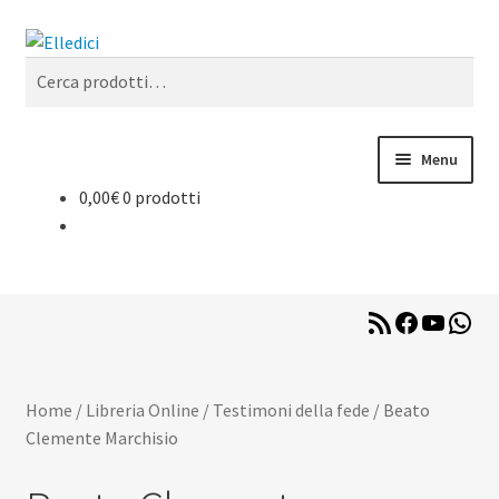
Vai
Vai
Cerca
alla
al
Cerca:
navigazione
contenuto
Menu
0,00
€
0 prodotti
Libreria Online
Catechesi
RSS
Facebook
YouTub
Wha
Liturgia
Feed
Sussidi
Home
/
Libreria Online
/
Testimoni della fede
/
Beato
Clemente Marchisio
Riviste