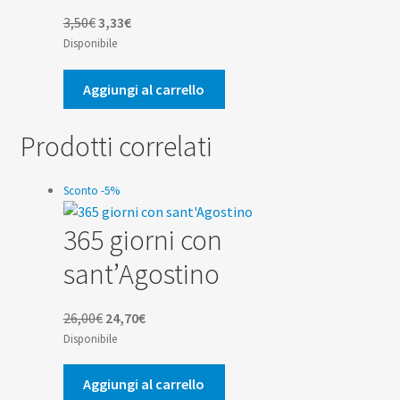
Il
Il
3,50
€
3,33
€
prezzo
prezzo
Disponibile
originale
attuale
era:
è:
Aggiungi al carrello
3,50€.
3,33€.
Prodotti correlati
Sconto -5%
365 giorni con
sant’Agostino
Il
Il
26,00
€
24,70
€
prezzo
prezzo
Disponibile
originale
attuale
era:
è:
Aggiungi al carrello