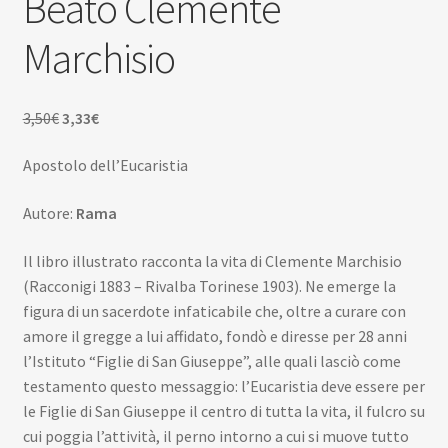
Beato Clemente
Scuola
Marchisio
Contatti
Don Bosco
Il
Il
3,50
€
3,33
€
prezzo
prezzo
Apostolo dell’Eucaristia
originale
attuale
era:
è:
Autore:
Rama
3,50€.
3,33€.
Il libro illustrato racconta la vita di Clemente Marchisio
(Racconigi 1883 – Rivalba Torinese 1903). Ne emerge la
figura di un sacerdote infaticabile che, oltre a curare con
amore il gregge a lui affidato, fondò e diresse per 28 anni
l’Istituto “Figlie di San Giuseppe”, alle quali lasciò come
testamento questo messaggio: l’Eucaristia deve essere per
le Figlie di San Giuseppe il centro di tutta la vita, il fulcro su
cui poggia l’attività, il perno intorno a cui si muove tutto