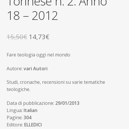
Torinese n. 2. Anno
18 – 2012
Il
Il
15,50
€
14,73
€
prezzo
prezzo
Fare teologia oggi nel mondo
originale
attuale
era:
è:
Autore:
vari Autori
15,50€.
14,73€.
Studi, cronache, recensioni su varie tematiche
teologiche.
Data di pubblicazione:
29/01/2013
Lingua:
Italian
Pagine:
304
Editore:
ELLEDICI