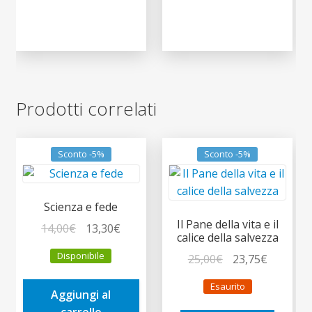
Prodotti correlati
Sconto -5%
Sconto -5%
Scienza e fede
Il Pane della vita e il
Il
Il
14,00
€
13,30
€
calice della salvezza
prezzo
prezzo
Disponibile
Il
Il
25,00
€
23,75
€
originale
attuale
prezzo
prezzo
era:
è:
Esaurito
originale
attuale
Aggiungi al
14,00€.
13,30€.
era:
è:
carrello