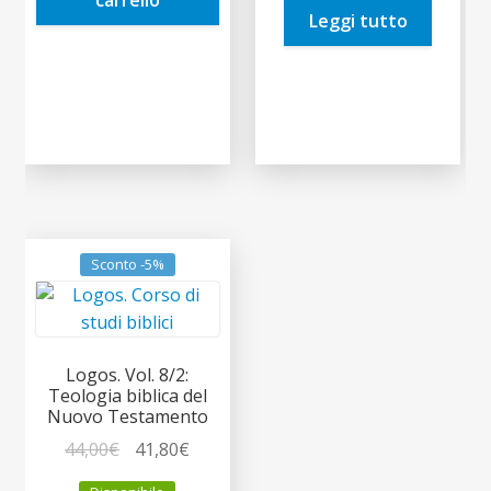
Leggi tutto
25,00€.
23,75€.
Sconto -5%
Logos. Vol. 8/2:
Teologia biblica del
Nuovo Testamento
Il
Il
44,00
€
41,80
€
prezzo
prezzo