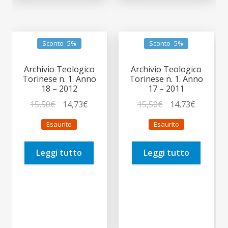
Sconto -5%
Sconto -5%
Archivio Teologico
Archivio Teologico
Torinese n. 1. Anno
Torinese n. 1. Anno
18 – 2012
17 – 2011
Il
Il
Il
Il
15,50
€
14,73
€
15,50
€
14,73
€
prezzo
prezzo
prezzo
prezzo
Esaurito
Esaurito
originale
attuale
originale
attuale
era:
è:
era:
è:
Leggi tutto
Leggi tutto
15,50€.
14,73€.
15,50€.
14,73€.