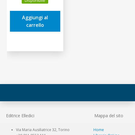
Disponibile
originale
attuale
era:
è:
Aggiungi al
44,00€.
41,80€.
carrello
Editrice Elledici
Mappa del sito
Via Maria Ausiliatrice 32, Torino
Home