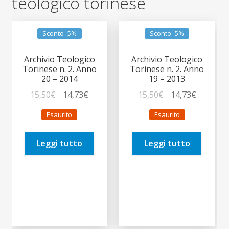
teologico torinese
Sconto -5%
Sconto -5%
Archivio Teologico
Archivio Teologico
Torinese n. 2. Anno
Torinese n. 2. Anno
20 – 2014
19 – 2013
Il
Il
Il
Il
15,50
€
14,73
€
15,50
€
14,73
€
prezzo
prezzo
prezzo
prezzo
Esaurito
Esaurito
originale
attuale
originale
attuale
era:
è:
era:
è:
Leggi tutto
Leggi tutto
15,50€.
14,73€.
15,50€.
14,73€.