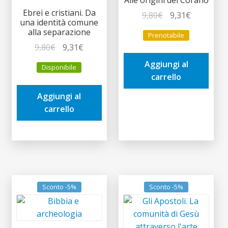
Ebrei e cristiani. Da
Il
Il
9,80
€
9,31
€
una identità comune
prezzo
prezzo
alla separazione
Prenotabile
originale
attuale
Il
Il
9,80
€
9,31
€
era:
è:
prezzo
prezzo
Aggiungi al
9,80€.
9,31€.
Disponibile
originale
attuale
carrello
era:
è:
Aggiungi al
9,80€.
9,31€.
carrello
Sconto -5%
Sconto -5%