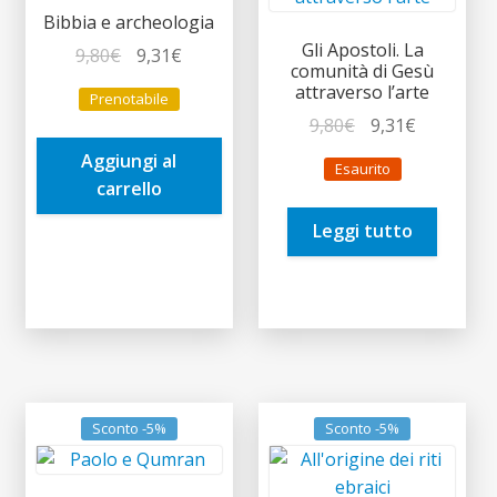
Bibbia e archeologia
Gli Apostoli. La
Il
Il
9,80
€
9,31
€
comunità di Gesù
prezzo
prezzo
attraverso l’arte
Prenotabile
originale
attuale
Il
Il
9,80
€
9,31
€
era:
è:
prezzo
prezzo
Aggiungi al
9,80€.
9,31€.
Esaurito
originale
attuale
carrello
era:
è:
Leggi tutto
9,80€.
9,31€.
Sconto -5%
Sconto -5%