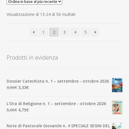
Ordina
Visualizzazione di 13-24 di 56 risultati
in
base
1
2
3
4
5
al
più
recente
Prodotti in evidenza
Dossier Catechista n. 1 – settembre - ottobre 2026
Il
Il
3,50
€
3,33
€
prezzo
prezzo
originale
attuale
L'Ora di Religione n. 1 – settembre - ottobre 2026
era:
è:
Il
Il
5,00
€
4,75
€
3,50€.
3,33€.
prezzo
prezzo
originale
attuale
Note di Pastorale Giovanile n. 4 SPECIALE SEGNI DEL
era:
è: