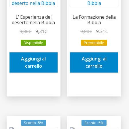
L’ Esperienza del
La Formazione della
deserto nella Bibbia
Bibbia
Il
Il
Il
Il
9,80
€
9,31
€
9,80
€
9,31
€
prezzo
prezzo
prezzo
prezzo
Disponibile
Prenotabile
originale
attuale
originale
attuale
era:
è:
era:
è:
Aggiungi al
Aggiungi al
9,80€.
9,31€.
9,80€.
9,31€.
carrello
carrello
Sconto -5%
Sconto -5%