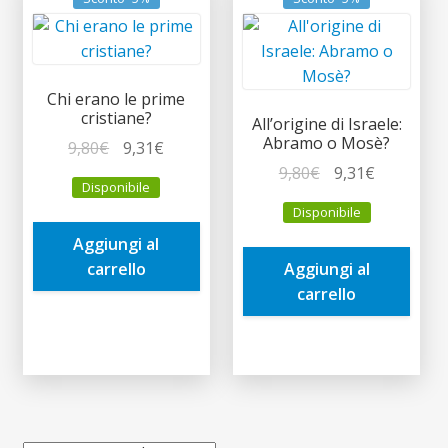
Chi erano le prime
cristiane?
All’origine di Israele:
Abramo o Mosè?
Il
Il
9,80
€
9,31
€
prezzo
prezzo
Il
Il
9,80
€
9,31
€
Disponibile
originale
attuale
prezzo
prezzo
Disponibile
era:
è:
originale
attuale
Aggiungi al
9,80€.
9,31€.
era:
è:
carrello
Aggiungi al
9,80€.
9,31€.
carrello