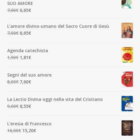
SUO AMORE
5,00€.
4,75€.
Il
Il
7,00
€
6,65
€
prezzo
prezzo
originale
attuale
L’amore divino-umano del Sacro Cuore di Gesù
era:
è:
Il
Il
7,00
€
6,65
€
7,00€.
6,65€.
prezzo
prezzo
originale
attuale
Agenda catechista
era:
è:
Il
Il
1,90
€
1,81
€
7,00€.
6,65€.
prezzo
prezzo
originale
attuale
Segni del suo amore
era:
è:
Il
Il
8,00
€
7,60
€
1,90€.
1,81€.
prezzo
prezzo
originale
attuale
La Lectio Divina oggi nella vita del Cristiano
era:
è:
Il
Il
9,00
€
8,55
€
8,00€.
7,60€.
prezzo
prezzo
originale
attuale
L'eresia di Francesco
era:
è:
Il
Il
16,00
€
15,20
€
9,00€.
8,55€.
prezzo
prezzo