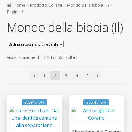
child
Home
Prodotto Collane
Mondo della bibbia (Il)
Espandi
Contatti
Pagina 2
il
Mondo della bibbia (Il)
menu
Espandi
Don Bosco
child
il
menu
child
Ordina
Visualizzazione di 13-24 di 56 risultati
in
base
1
2
3
4
5
al
più
recente
Sconto -5%
Sconto -5%
Alle origini del Corano