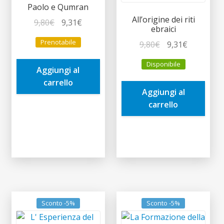
Paolo e Qumran
All’origine dei riti
Il
Il
9,80
€
9,31
€
ebraici
prezzo
prezzo
Prenotabile
Il
Il
9,80
€
9,31
€
originale
attuale
prezzo
prezzo
era:
è:
Disponibile
originale
attuale
Aggiungi al
9,80€.
9,31€.
era:
è:
carrello
Aggiungi al
9,80€.
9,31€.
carrello
Sconto -5%
Sconto -5%