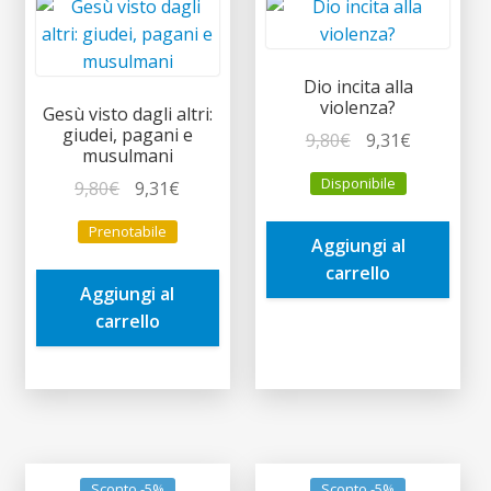
Dio incita alla
violenza?
Gesù visto dagli altri:
giudei, pagani e
Il
Il
9,80
€
9,31
€
musulmani
prezzo
prezzo
Disponibile
Il
Il
9,80
€
9,31
€
originale
attuale
prezzo
prezzo
era:
è:
Prenotabile
originale
attuale
Aggiungi al
9,80€.
9,31€.
era:
è:
carrello
Aggiungi al
9,80€.
9,31€.
carrello
Sconto -5%
Sconto -5%