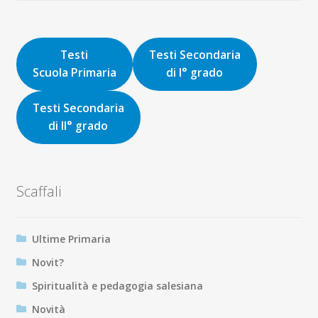
originale
attuale
era:
è:
16,00€.
15,20€.
Testi
Testi Secondaria
Scuola Primaria
di I° grado
Testi Secondaria
di II° grado
Scaffali
Ultime Primaria
Novit?
Spiritualità e pedagogia salesiana
Novità