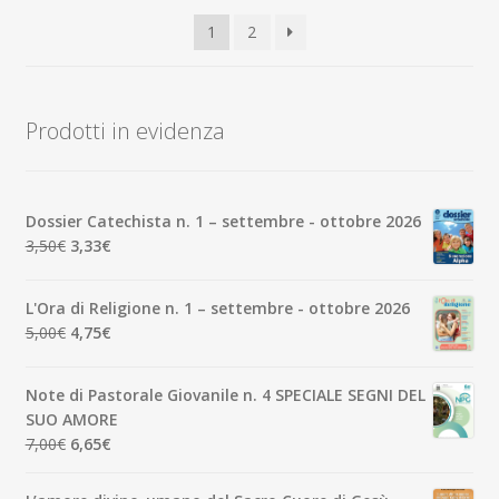
base
1
2
al
più
recente
Prodotti in evidenza
Dossier Catechista n. 1 – settembre - ottobre 2026
Il
Il
3,50
€
3,33
€
prezzo
prezzo
originale
attuale
L'Ora di Religione n. 1 – settembre - ottobre 2026
era:
è:
Il
Il
5,00
€
4,75
€
3,50€.
3,33€.
prezzo
prezzo
originale
attuale
Note di Pastorale Giovanile n. 4 SPECIALE SEGNI DEL
era:
è:
SUO AMORE
5,00€.
4,75€.
Il
Il
7,00
€
6,65
€
prezzo
prezzo
originale
attuale