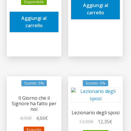
Disponibile
originale
attuale
Aggiungi al
16,90€.
16,06€.
era:
è:
carrello
Aggiungi al
9,00€.
8,55€.
carrello
Sconto -5%
Sconto -5%
Il Giorno che il
Signore ha fatto per
noi
Lezionario degli sposi
Il
Il
4,90
€
4,66
€
Il
Il
13,00
€
12,35
€
prezzo
prezzo
prezzo
prezzo
Esaurito