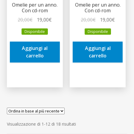
Omelie per un anno.
Omelie per un anno.
Con cd-rom
Con cd-rom
Il
Il
Il
Il
20,00
€
19,00
€
20,00
€
19,00
€
prezzo
prezzo
prezzo
prezzo
Disponibile
Disponibile
originale
attuale
originale
attuale
era:
è:
era:
è:
Aggiungi al
Aggiungi al
20,00€.
19,00€.
20,00€.
19,00€.
carrello
carrello
Ordina
Visualizzazione di 1-12 di 18 risultati
in