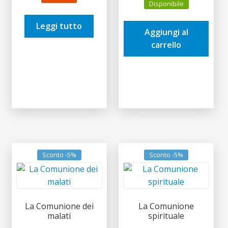
originale
attuale
Disponibile
originale
attuale
era:
è:
era:
è:
Leggi tutto
4,90€.
4,66€.
Aggiungi al
13,00€.
12,35€.
carrello
Sconto -5%
Sconto -5%
La Comunione dei
La Comunione
malati
spirituale