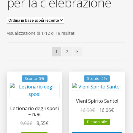
per la c elebrazione
child
Espandi
Contatti
il
menu
Espandi
Don Bosco
child
il
Ordina
Visualizzazione di 1-12 di 18 risultati
menu
in
child
base
1
2
al
più
recente
Sconto -5%
Sconto -5%
Vieni Spirito Santo!
Lezionario degli sposi
Il
Il
16,90
€
16,06
€
– n. e.
prezzo
prezzo
Disponibile
Il
Il
9,00
€
8,55
€
originale
attuale
prezzo
prezzo
era:
è: