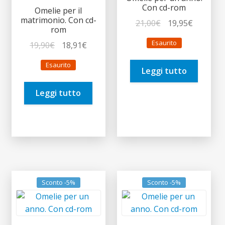
Con cd-rom
Omelie per il
matrimonio. Con cd-
Il
Il
21,00
€
19,95
€
rom
prezzo
prezzo
Esaurito
Il
Il
19,90
€
18,91
€
originale
attuale
prezzo
prezzo
era:
è:
Esaurito
originale
attuale
Leggi tutto
21,00€.
19,95€.
era:
è:
Leggi tutto
19,90€.
18,91€.
Sconto -5%
Sconto -5%