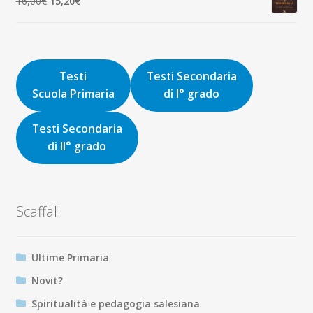
Il
Il
16,00
€
15,20
€
9,00€.
8,55€.
prezzo
prezzo
originale
attuale
era:
è:
16,00€.
15,20€.
Testi
Testi Secondaria
Scuola Primaria
di I° grado
Testi Secondaria
di II° grado
Scaffali
Ultime Primaria
Novit?
Spiritualità e pedagogia salesiana