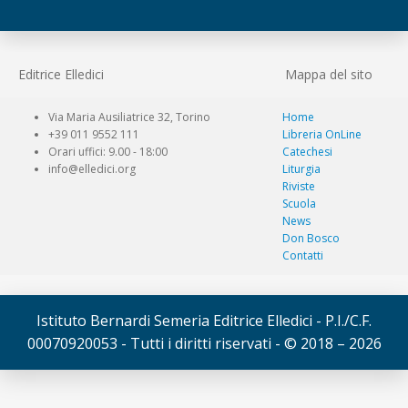
Editrice Elledici
Mappa del sito
Via Maria Ausiliatrice 32, Torino
Home
+39 011 9552 111
Libreria OnLine
Orari uffici: 9.00 - 18:00
Catechesi
info@elledici.org
Liturgia
Riviste
Scuola
News
Don Bosco
Contatti
Istituto Bernardi Semeria Editrice Elledici - P.I./C.F.
00070920053 - Tutti i diritti riservati - © 2018 – 2026