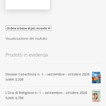
Visualizzazione del risultato
Prodotti in evidenza
Dossier Catechista n. 1 – settembre - ottobre 2026
Il
Il
3,50
€
3,33
€
prezzo
prezzo
originale
attuale
L'Ora di Religione n. 1 – settembre - ottobre 2026
era:
è:
Il
Il
5,00
€
4,75
€
3,50€.
3,33€.
prezzo
prezzo