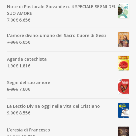
originale
attuale
Note di Pastorale Giovanile n. 4 SPECIALE SEGNI DEL
era:
è:
SUO AMORE
5,00€.
4,75€.
Il
Il
7,00
€
6,65
€
prezzo
prezzo
originale
attuale
L’amore divino-umano del Sacro Cuore di Gesù
era:
è:
Il
Il
7,00
€
6,65
€
7,00€.
6,65€.
prezzo
prezzo
originale
attuale
Agenda catechista
era:
è:
Il
Il
1,90
€
1,81
€
7,00€.
6,65€.
prezzo
prezzo
originale
attuale
Segni del suo amore
era:
è:
Il
Il
8,00
€
7,60
€
1,90€.
1,81€.
prezzo
prezzo
originale
attuale
La Lectio Divina oggi nella vita del Cristiano
era:
è:
Il
Il
9,00
€
8,55
€
8,00€.
7,60€.
prezzo
prezzo
originale
attuale
L'eresia di Francesco
era:
è: