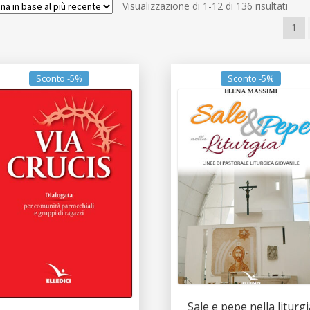
Ordi
Visualizzazione di 1-12 di 136 risultati
in
1
base
al
più
Sconto -5%
Sconto -5%
rece
Sale e pepe nella liturgi