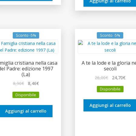
Aggiungi al carrello
Sconto -5%
Sconto -5%
miglia cristiana nella casa
A te la lode e la gloria n
del Padre: edizione 1997
secoli
(La)
Il
Il
26,00
€
24,70
€
Il
Il
8,90
€
8,46
€
prezzo
prez
Disponibile
prezzo
prezzo
originale
attua
Disponibile
originale
attuale
era:
è:
era:
è:
26,00€.
24,70
Aggiungi al carrello
8,90€.
8,46€.
Aggiungi al carrello