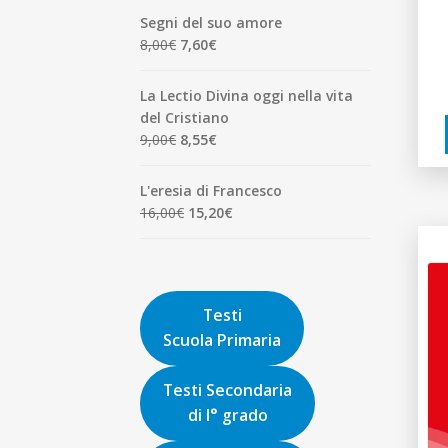
originale
attuale
Segni del suo amore
era:
è:
Il
Il
8,00
€
7,60
€
1,90€.
1,81€.
prezzo
prezzo
originale
attuale
La Lectio Divina oggi nella vita
era:
è:
del Cristiano
8,00€.
7,60€.
Il
Il
9,00
€
8,55
€
prezzo
prezzo
originale
attuale
L'eresia di Francesco
era:
è:
Il
Il
16,00
€
15,20
€
9,00€.
8,55€.
prezzo
prezzo
originale
attuale
era:
è:
16,00€.
15,20€.
Testi
Scuola Primaria
Testi Secondaria
di I° grado