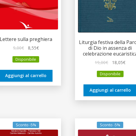
Lettere sulla preghiera
Liturgia festiva della Par
di Dio in assenza di
Il
Il
9,00
€
8,55
€
celebrazione eucaristic
prezzo
prezzo
Disponibile
originale
attuale
Il
Il
19,00
€
18,05
€
era:
è:
prezzo
prez
Disponibile
9,00€.
8,55€.
originale
attua
Aggiungi al carrello
era:
è:
19,00€.
18,05
Aggiungi al carrello
Sconto -5%
Sconto -5%