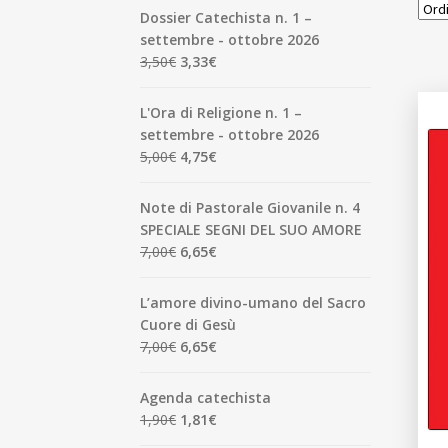
Dossier Catechista n. 1 –
settembre - ottobre 2026
Il
Il
3,50
€
3,33
€
prezzo
prezzo
originale
attuale
L'Ora di Religione n. 1 –
era:
è:
settembre - ottobre 2026
3,50€.
3,33€.
Il
Il
5,00
€
4,75
€
prezzo
prezzo
originale
attuale
Note di Pastorale Giovanile n. 4
era:
è:
SPECIALE SEGNI DEL SUO AMORE
5,00€.
4,75€.
Il
Il
7,00
€
6,65
€
prezzo
prezzo
originale
attuale
L’amore divino-umano del Sacro
era:
è:
Cuore di Gesù
7,00€.
6,65€.
Il
Il
7,00
€
6,65
€
prezzo
prezzo
originale
attuale
Agenda catechista
era:
è:
Il
Il
1,90
€
1,81
€
7,00€.
6,65€.
prezzo
prezzo