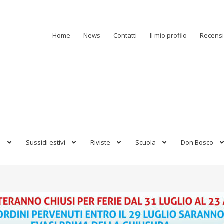
Home
News
Contatti
Il mio profilo
Recensi
a
Sussidi estivi
Riviste
Scuola
Don Bosco