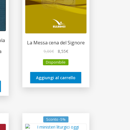
ola
La Messa cena del Signore
a
Il
Il
9,00
€
8,55
€
prezzo
prezzo
Disponibile
originale
attuale
zo
era:
è:
le
9,00€.
8,55€.
Aggiungi al carrello
€.
Sconto -5%