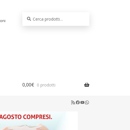
Cerca:
Cerca
oni
0,00
€
0 prodotti
RSS Feed
Facebook
YouTube
WhatsApp