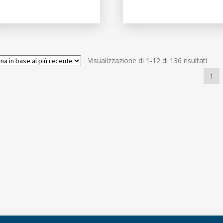
Ordi
Visualizzazione di 1-12 di 136 risultati
in
1
base
al
più
rece