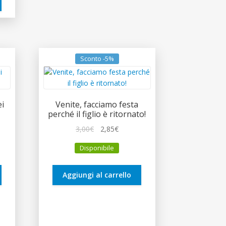
Sconto -5%
ei
Venite, facciamo festa
perché il figlio è ritornato!
Il
Il
3,00
€
2,85
€
zo
prezzo
prezzo
Disponibile
le
originale
attuale
era:
è:
€.
3,00€.
2,85€.
Aggiungi al carrello