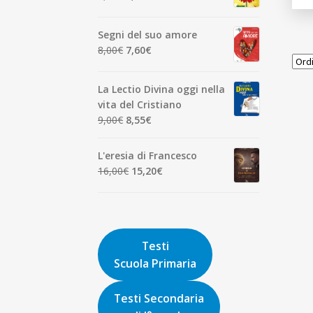
7,00€.
6,65€.
prezzo
prezzo
originale
attuale
Segni del suo amore
era:
è:
Il
Il
8,00
€
7,60
€
1,90€.
1,81€.
prezzo
prezzo
originale
attuale
La Lectio Divina oggi nella
era:
è:
vita del Cristiano
8,00€.
7,60€.
Il
Il
9,00
€
8,55
€
prezzo
prezzo
originale
attuale
L'eresia di Francesco
era:
è:
Il
Il
16,00
€
15,20
€
9,00€.
8,55€.
prezzo
prezzo
originale
attuale
era:
è:
16,00€.
15,20€.
Testi
Scuola Primaria
Testi Secondaria