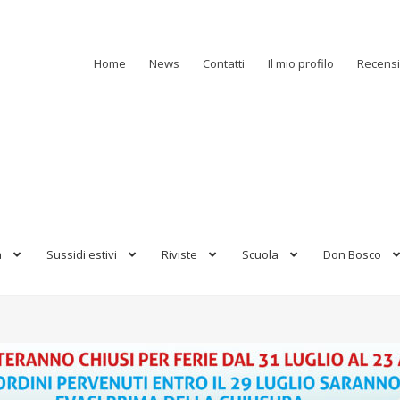
Home
News
Contatti
Il mio profilo
Recensi
a
Sussidi estivi
Riviste
Scuola
Don Bosco