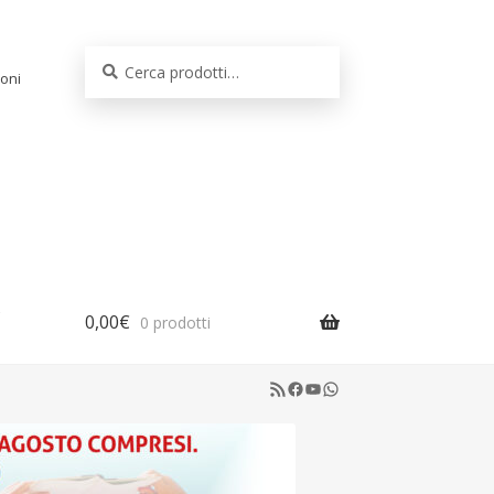
Cerca:
Cerca
oni
0,00
€
0 prodotti
RSS Feed
Facebook
YouTube
WhatsApp