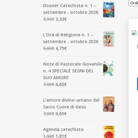
Dossier Catechista n. 1 –
settembre - ottobre 2026
Il
Il
3,50
€
3,33
€
prezzo
prezzo
originale
attuale
L'Ora di Religione n. 1 –
era:
è:
settembre - ottobre 2026
3,50€.
3,33€.
Il
Il
5,00
€
4,75
€
prezzo
prezzo
originale
attuale
Note di Pastorale Giovanile
era:
è:
n. 4 SPECIALE SEGNI DEL
5,00€.
4,75€.
SUO AMORE
Il
Il
7,00
€
6,65
€
prezzo
prezzo
originale
attuale
L’amore divino-umano del
era:
è:
Sacro Cuore di Gesù
7,00€.
6,65€.
Il
Il
7,00
€
6,65
€
prezzo
prezzo
originale
attuale
Agenda catechista
era:
è:
Il
Il
1,90
€
1,81
€