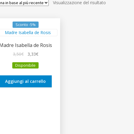
Visualizzazione del risultato
Sconto -5%
Madre Isabella de Rosis
Il
Il
3,50
€
3,33
€
prezzo
prezzo
Disponibile
originale
attuale
era:
è:
3,50€.
3,33€.
Aggiungi al carrello