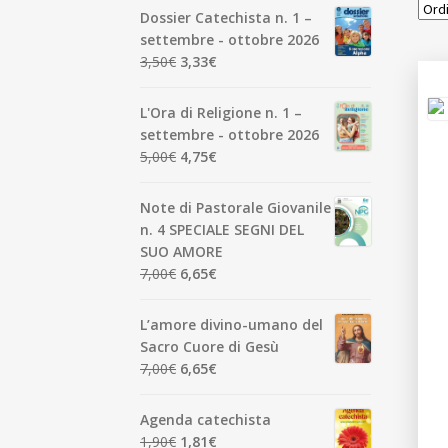
Dossier Catechista n. 1 –
settembre - ottobre 2026
Il
Il
3,50
€
3,33
€
prezzo
prezzo
originale
attuale
L'Ora di Religione n. 1 –
era:
è:
settembre - ottobre 2026
3,50€.
3,33€.
Il
Il
5,00
€
4,75
€
prezzo
prezzo
originale
attuale
Note di Pastorale Giovanile
era:
è:
n. 4 SPECIALE SEGNI DEL
5,00€.
4,75€.
SUO AMORE
Il
Il
7,00
€
6,65
€
prezzo
prezzo
originale
attuale
L’amore divino-umano del
era:
è:
Sacro Cuore di Gesù
7,00€.
6,65€.
Il
Il
7,00
€
6,65
€
prezzo
prezzo
originale
attuale
Agenda catechista
era:
è:
Il
Il
1,90
€
1,81
€