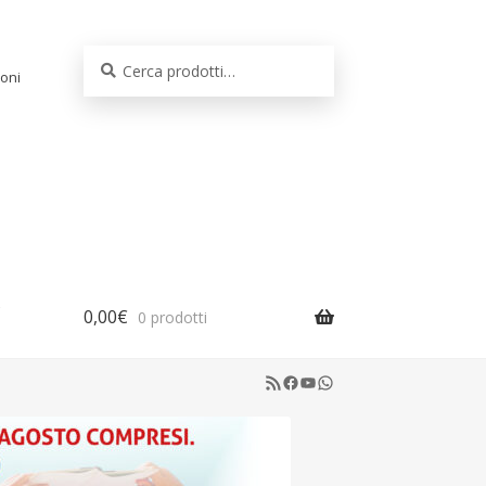
Cerca:
Cerca
oni
0,00
€
0 prodotti
RSS Feed
Facebook
YouTube
WhatsApp