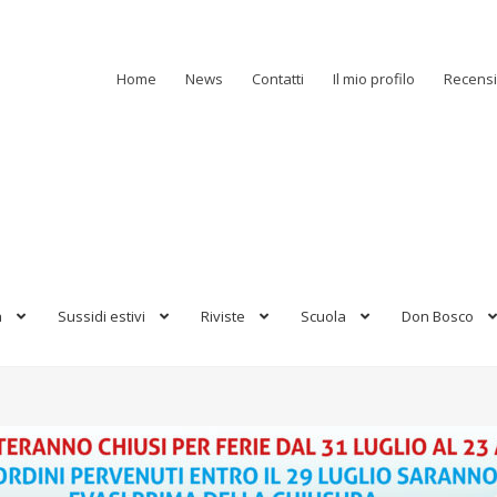
Home
News
Contatti
Il mio profilo
Recensi
a
Sussidi estivi
Riviste
Scuola
Don Bosco