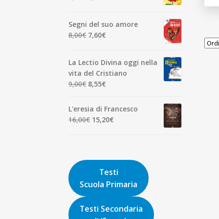
7,00€.
6,65€.
prezzo
prezzo
originale
attuale
Segni del suo amore
era:
è:
Il
Il
8,00
€
7,60
€
1,90€.
1,81€.
prezzo
prezzo
originale
attuale
La Lectio Divina oggi nella
era:
è:
vita del Cristiano
8,00€.
7,60€.
Il
Il
9,00
€
8,55
€
prezzo
prezzo
originale
attuale
L'eresia di Francesco
era:
è:
Il
Il
16,00
€
15,20
€
9,00€.
8,55€.
prezzo
prezzo
originale
attuale
era:
è:
16,00€.
15,20€.
Testi
Scuola Primaria
Testi Secondaria