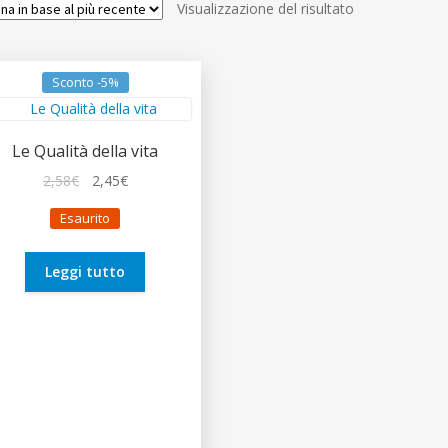
Visualizzazione del risultato
Sconto -5%
Le Qualità della vita
Il
Il
2,58
€
2,45
€
prezzo
prezzo
Esaurito
originale
attuale
era:
è:
2,58€.
2,45€.
Leggi tutto