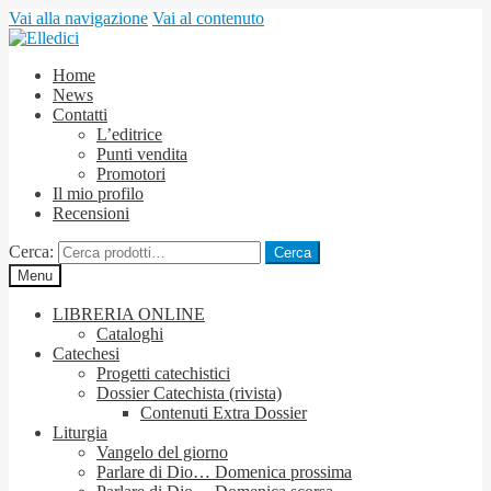
Vai alla navigazione
Vai al contenuto
Home
News
Contatti
L’editrice
Punti vendita
Promotori
Il mio profilo
Recensioni
Cerca:
Cerca
Menu
LIBRERIA ONLINE
Cataloghi
Catechesi
Progetti catechistici
Dossier Catechista (rivista)
Contenuti Extra Dossier
Liturgia
Vangelo del giorno
Parlare di Dio… Domenica prossima