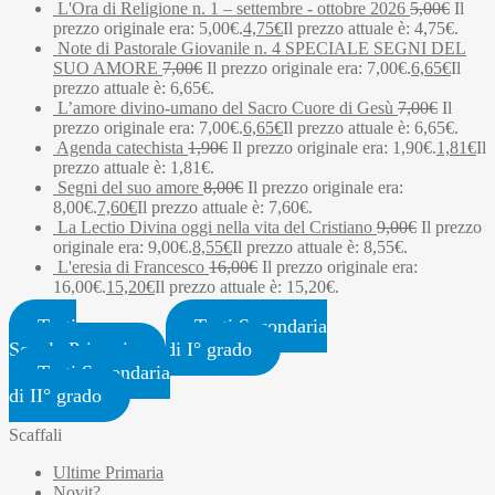
L'Ora di Religione n. 1 – settembre - ottobre 2026
5,00
€
Il
prezzo originale era: 5,00€.
4,75
€
Il prezzo attuale è: 4,75€.
Note di Pastorale Giovanile n. 4 SPECIALE SEGNI DEL
SUO AMORE
7,00
€
Il prezzo originale era: 7,00€.
6,65
€
Il
prezzo attuale è: 6,65€.
L’amore divino-umano del Sacro Cuore di Gesù
7,00
€
Il
prezzo originale era: 7,00€.
6,65
€
Il prezzo attuale è: 6,65€.
Agenda catechista
1,90
€
Il prezzo originale era: 1,90€.
1,81
€
Il
prezzo attuale è: 1,81€.
Segni del suo amore
8,00
€
Il prezzo originale era:
8,00€.
7,60
€
Il prezzo attuale è: 7,60€.
La Lectio Divina oggi nella vita del Cristiano
9,00
€
Il prezzo
originale era: 9,00€.
8,55
€
Il prezzo attuale è: 8,55€.
L'eresia di Francesco
16,00
€
Il prezzo originale era:
16,00€.
15,20
€
Il prezzo attuale è: 15,20€.
Testi
Testi Secondaria
Scuola Primaria
di I° grado
Testi Secondaria
di II° grado
Scaffali
Ultime Primaria
Novit?