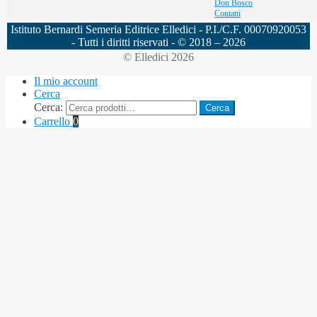
Don Bosco
Contatti
Istituto Bernardi Semeria Editrice Elledici - P.I./C.F. 00070920053
- Tutti i diritti riservati - © 2018 – 2026
© Elledici 2026
Il mio account
Cerca
Cerca:
Cerca
Carrello
0