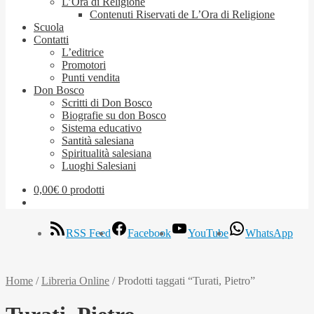
L’Ora di Religione
Contenuti Riservati de L’Ora di Religione
Scuola
Contatti
L’editrice
Promotori
Punti vendita
Don Bosco
Scritti di Don Bosco
Biografie su don Bosco
Sistema educativo
Santità salesiana
Spiritualità salesiana
Luoghi Salesiani
0,00
€
0 prodotti
RSS Feed
Facebook
YouTube
WhatsApp
Home
/
Libreria Online
/
Prodotti taggati “Turati, Pietro”