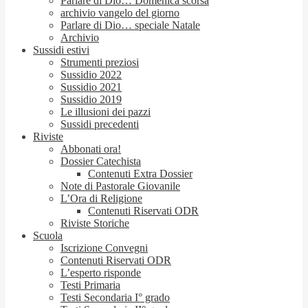
Parlare di Dio… Domenica scorsa
archivio vangelo del giorno
Parlare di Dio… speciale Natale
Archivio
Sussidi estivi
Strumenti preziosi
Sussidio 2022
Sussidio 2021
Sussidio 2019
Le illusioni dei pazzi
Sussidi precedenti
Riviste
Abbonati ora!
Dossier Catechista
Contenuti Extra Dossier
Note di Pastorale Giovanile
L’Ora di Religione
Contenuti Riservati ODR
Riviste Storiche
Scuola
Iscrizione Convegni
Contenuti Riservati ODR
L’esperto risponde
Testi Primaria
Testi Secondaria I° grado