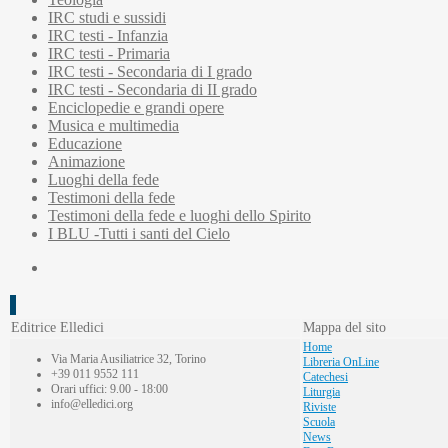
IRC studi e sussidi
IRC testi - Infanzia
IRC testi - Primaria
IRC testi - Secondaria di I grado
IRC testi - Secondaria di II grado
Enciclopedie e grandi opere
Musica e multimedia
Educazione
Animazione
Luoghi della fede
Testimoni della fede
Testimoni della fede e luoghi dello Spirito
I BLU -Tutti i santi del Cielo
Editrice Elledici
Mappa del sito
Home
Via Maria Ausiliatrice 32, Torino
Libreria OnLine
+39 011 9552 111
Catechesi
Orari uffici: 9.00 - 18:00
Liturgia
info@elledici.org
Riviste
Scuola
News