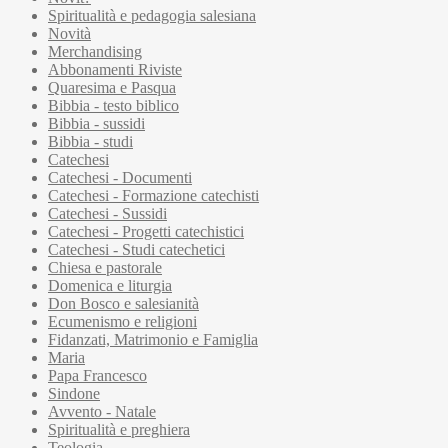
Spiritualità e pedagogia salesiana
Novità
Merchandising
Abbonamenti Riviste
Quaresima e Pasqua
Bibbia - testo biblico
Bibbia - sussidi
Bibbia - studi
Catechesi
Catechesi - Documenti
Catechesi - Formazione catechisti
Catechesi - Sussidi
Catechesi - Progetti catechistici
Catechesi - Studi catechetici
Chiesa e pastorale
Domenica e liturgia
Don Bosco e salesianità
Ecumenismo e religioni
Fidanzati, Matrimonio e Famiglia
Maria
Papa Francesco
Sindone
Avvento - Natale
Spiritualità e preghiera
Teologia