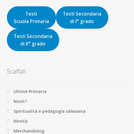
era:
è:
16,00€.
15,20€.
Testi
Testi Secondaria
Scuola Primaria
di I° grado
Testi Secondaria
di II° grado
Scaffali
Ultime Primaria
Novit?
Spiritualità e pedagogia salesiana
Novità
Merchandising