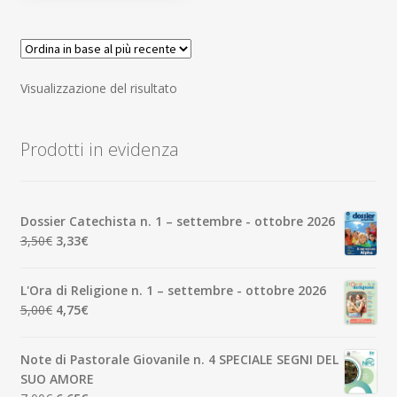
Visualizzazione del risultato
Prodotti in evidenza
Dossier Catechista n. 1 – settembre - ottobre 2026
Il
Il
3,50
€
3,33
€
prezzo
prezzo
originale
attuale
L'Ora di Religione n. 1 – settembre - ottobre 2026
era:
è:
Il
Il
5,00
€
4,75
€
3,50€.
3,33€.
prezzo
prezzo
originale
attuale
Note di Pastorale Giovanile n. 4 SPECIALE SEGNI DEL
era:
è:
SUO AMORE
5,00€.
4,75€.