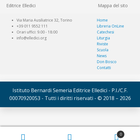
Editrice Elledici
Mappa del sito
Via Maria Ausiliatrice 32, Torino
Home
+39 011 9552 111
Libreria OnLine
Orari uffici: 9.00 - 18:00
Catechesi
info@elledici.org
Liturgia
Riviste
Scuola
News
Don Bosco
Contatti
Istituto Bernardi Semeria Editrice Elledici - P.I./C.F.
00070920053 - Tutti i diritti riservati - © 2018 – 2026
© Elledici 2026
0