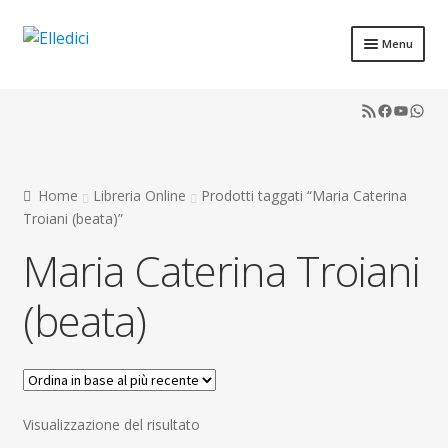
Vai
Vai
Menu
alla
al
Libreria Online
navigazione
contenuto
RSS Feed
Faceboo
YouTu
What
Catechesi
Liturgia
Home
Libreria Online
Prodotti taggati “Maria Caterina
Sussidi
Troiani (beata)”
Maria Caterina Troiani
Riviste
(beata)
Scuola
Contatti
Don Bosco
Visualizzazione del risultato