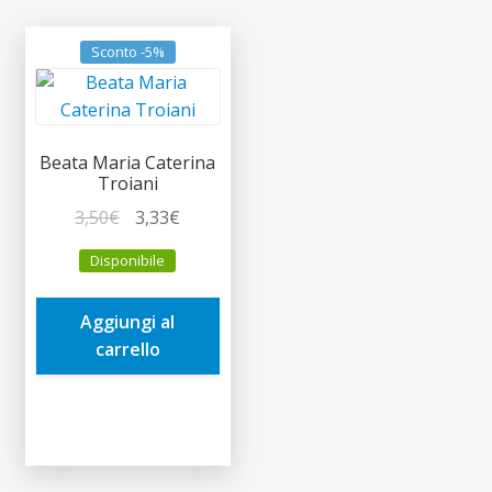
Sconto -5%
Beata Maria Caterina
Troiani
Il
Il
3,50
€
3,33
€
prezzo
prezzo
Disponibile
originale
attuale
era:
è:
Aggiungi al
3,50€.
3,33€.
carrello