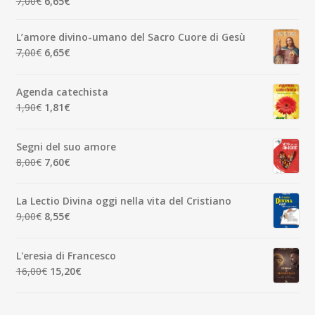
Il
Il
7,00
€
6,65
€
prezzo
prezzo
originale
attuale
L’amore divino-umano del Sacro Cuore di Gesù
era:
è:
Il
Il
7,00
€
6,65
€
7,00€.
6,65€.
prezzo
prezzo
originale
attuale
Agenda catechista
era:
è:
Il
Il
1,90
€
1,81
€
7,00€.
6,65€.
prezzo
prezzo
originale
attuale
Segni del suo amore
era:
è:
Il
Il
8,00
€
7,60
€
1,90€.
1,81€.
prezzo
prezzo
originale
attuale
La Lectio Divina oggi nella vita del Cristiano
era:
è:
Il
Il
9,00
€
8,55
€
8,00€.
7,60€.
prezzo
prezzo
originale
attuale
L'eresia di Francesco
era:
è:
Il
Il
16,00
€
15,20
€
9,00€.
8,55€.
prezzo
prezzo
originale
attuale