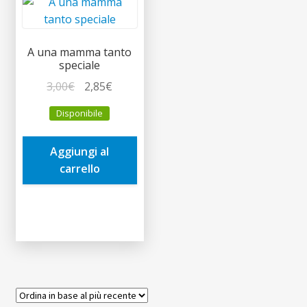
child
A una mamma tanto
speciale
Il
Il
3,00
€
2,85
€
prezzo
prezzo
Disponibile
originale
attuale
era:
è:
Aggiungi al
3,00€.
2,85€.
carrello