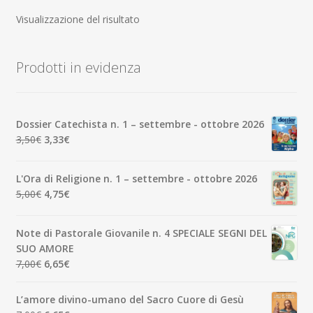
Visualizzazione del risultato
Prodotti in evidenza
Dossier Catechista n. 1 – settembre - ottobre 2026
Il
Il
3,50
€
3,33
€
prezzo
prezzo
originale
attuale
L'Ora di Religione n. 1 – settembre - ottobre 2026
era:
è:
Il
Il
5,00
€
4,75
€
3,50€.
3,33€.
prezzo
prezzo
originale
attuale
Note di Pastorale Giovanile n. 4 SPECIALE SEGNI DEL
era:
è:
SUO AMORE
5,00€.
4,75€.
Il
Il
7,00
€
6,65
€
prezzo
prezzo
originale
attuale
L’amore divino-umano del Sacro Cuore di Gesù
era:
è: