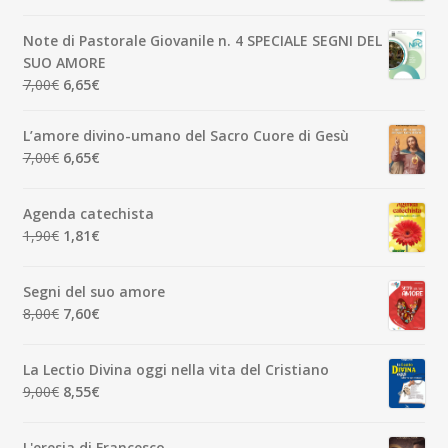
prezzo
prezzo
originale
attuale
Note di Pastorale Giovanile n. 4 SPECIALE SEGNI DEL
era:
è:
SUO AMORE
5,00€.
4,75€.
Il
Il
7,00
€
6,65
€
prezzo
prezzo
originale
attuale
L’amore divino-umano del Sacro Cuore di Gesù
era:
è:
Il
Il
7,00
€
6,65
€
7,00€.
6,65€.
prezzo
prezzo
originale
attuale
Agenda catechista
era:
è:
Il
Il
1,90
€
1,81
€
7,00€.
6,65€.
prezzo
prezzo
originale
attuale
Segni del suo amore
era:
è:
Il
Il
8,00
€
7,60
€
1,90€.
1,81€.
prezzo
prezzo
originale
attuale
La Lectio Divina oggi nella vita del Cristiano
era:
è:
Il
Il
9,00
€
8,55
€
8,00€.
7,60€.
prezzo
prezzo
originale
attuale
L'eresia di Francesco