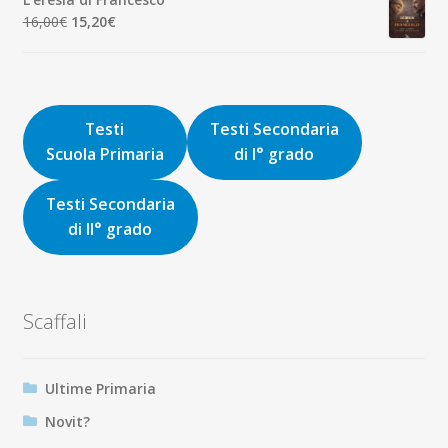
era:
è:
Il
Il
16,00
€
15,20
€
9,00€.
8,55€.
prezzo
prezzo
originale
attuale
era:
è:
16,00€.
15,20€.
Testi
Testi Secondaria
Scuola Primaria
di I° grado
Testi Secondaria
di II° grado
Scaffali
Ultime Primaria
Novit?