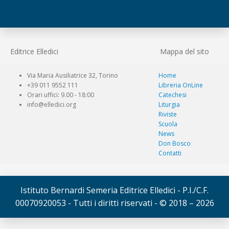
Editrice Elledici
Mappa del sito
Via Maria Ausiliatrice 32, Torino
Home
+39 011 9552 111
Libreria OnLine
Orari uffici: 9.00 - 18:00
Catechesi
info@elledici.org
Liturgia
Riviste
Scuola
News
Don Bosco
Contatti
Istituto Bernardi Semeria Editrice Elledici - P.I./C.F.
00070920053 - Tutti i diritti riservati - © 2018 – 2026