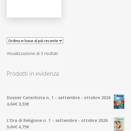
Ordina
Visualizzazione di 3 risultati
in
base
Prodotti in evidenza
al
più
recente
Dossier Catechista n. 1 – settembre - ottobre 2026
Il
Il
3,50
€
3,33
€
prezzo
prezzo
originale
attuale
L'Ora di Religione n. 1 – settembre - ottobre 2026
era:
è:
Il
Il
5,00
€
4,75
€
3,50€.
3,33€.