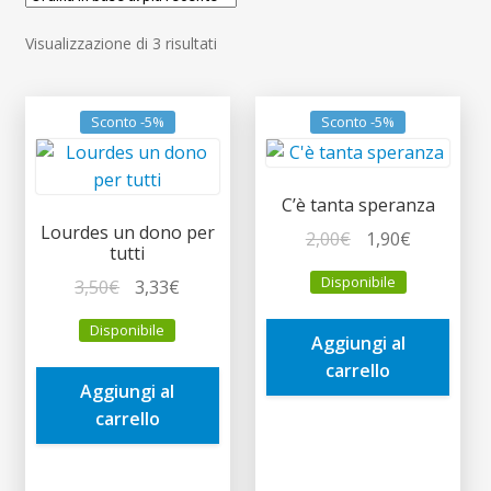
child
Espandi
Contatti
Ordina
Visualizzazione di 3 risultati
il
in
menu
Espandi
Don Bosco
base
child
il
al
Sconto -5%
Sconto -5%
menu
più
child
recente
C’è tanta speranza
Lourdes un dono per
Il
Il
2,00
€
1,90
€
tutti
prezzo
prezzo
Disponibile
Il
Il
3,50
€
3,33
€
originale
attuale
prezzo
prezzo
era:
è:
Disponibile
originale
attuale
Aggiungi al
2,00€.
1,90€.
era:
è:
carrello
Aggiungi al
3,50€.
3,33€.
carrello