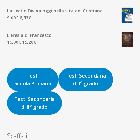
originale
attuale
La Lectio Divina oggi nella vita del Cristiano
era:
è:
Il
Il
9,00
€
8,55
€
8,00€.
7,60€.
prezzo
prezzo
originale
attuale
L'eresia di Francesco
era:
è:
Il
Il
16,00
€
15,20
€
9,00€.
8,55€.
prezzo
prezzo
originale
attuale
era:
è:
16,00€.
15,20€.
Testi
Testi Secondaria
Scuola Primaria
di I° grado
Testi Secondaria
di II° grado
Scaffali