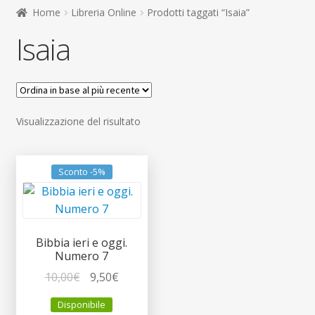
child
Home
Libreria Online
Prodotti taggati “Isaia”
Espandi
Contatti
Isaia
il
menu
Espandi
Don Bosco
child
il
menu
child
Visualizzazione del risultato
Sconto -5%
Bibbia ieri e oggi.
Numero 7
Il
Il
10,00
€
9,50
€
prezzo
prezzo
Disponibile
originale
attuale