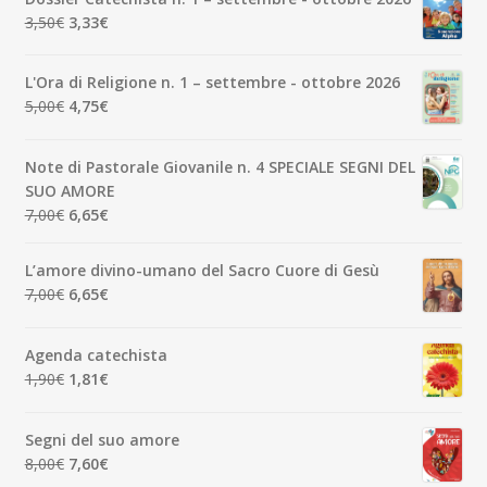
Il
Il
3,50
€
3,33
€
prezzo
prezzo
originale
attuale
L'Ora di Religione n. 1 – settembre - ottobre 2026
era:
è:
Il
Il
5,00
€
4,75
€
3,50€.
3,33€.
prezzo
prezzo
originale
attuale
Note di Pastorale Giovanile n. 4 SPECIALE SEGNI DEL
era:
è:
SUO AMORE
5,00€.
4,75€.
Il
Il
7,00
€
6,65
€
prezzo
prezzo
originale
attuale
L’amore divino-umano del Sacro Cuore di Gesù
era:
è:
Il
Il
7,00
€
6,65
€
7,00€.
6,65€.
prezzo
prezzo
originale
attuale
Agenda catechista
era:
è:
Il
Il
1,90
€
1,81
€
7,00€.
6,65€.
prezzo
prezzo
originale
attuale
Segni del suo amore
era:
è:
Il
Il
8,00
€
7,60
€
1,90€.
1,81€.
prezzo
prezzo