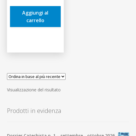
era:
è:
Aggiungi al
10,00€.
9,50€.
carrello
Visualizzazione del risultato
Prodotti in evidenza
Dossier Catechista n. 1 – settembre - ottobre 2026