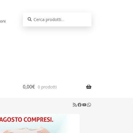
Cerca:
Cerca
oni
0,00
€
0 prodotti
RSS Feed
Facebook
YouTube
WhatsApp