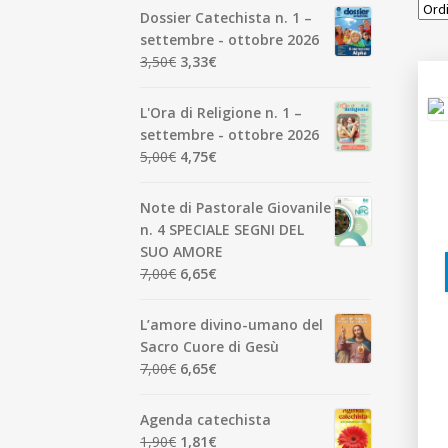
Dossier Catechista n. 1 –
settembre - ottobre 2026
Il
Il
3,50
€
3,33
€
prezzo
prezzo
originale
attuale
L'Ora di Religione n. 1 –
era:
è:
settembre - ottobre 2026
3,50€.
3,33€.
Il
Il
5,00
€
4,75
€
prezzo
prezzo
originale
attuale
Note di Pastorale Giovanile
era:
è:
n. 4 SPECIALE SEGNI DEL
5,00€.
4,75€.
SUO AMORE
Il
Il
7,00
€
6,65
€
prezzo
prezzo
originale
attuale
L’amore divino-umano del
era:
è:
Sacro Cuore di Gesù
7,00€.
6,65€.
Il
Il
7,00
€
6,65
€
prezzo
prezzo
originale
attuale
Agenda catechista
era:
è:
Il
Il
1,90
€
1,81
€