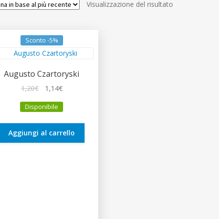
Visualizzazione del risultato
Sconto -5%
Augusto Czartoryski
Il
Il
1,20
€
1,14
€
prezzo
prezzo
Disponibile
originale
attuale
era:
è:
1,20€.
1,14€.
Aggiungi al carrello