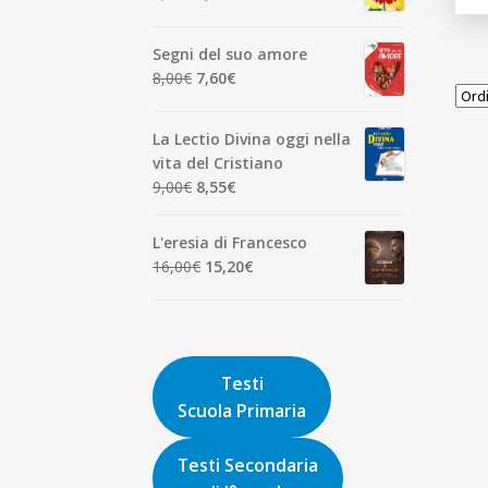
7,00€.
6,65€.
prezzo
prezzo
originale
attuale
Segni del suo amore
era:
è:
Il
Il
8,00
€
7,60
€
1,90€.
1,81€.
prezzo
prezzo
originale
attuale
La Lectio Divina oggi nella
era:
è:
vita del Cristiano
8,00€.
7,60€.
Il
Il
9,00
€
8,55
€
prezzo
prezzo
originale
attuale
L'eresia di Francesco
era:
è:
Il
Il
16,00
€
15,20
€
9,00€.
8,55€.
prezzo
prezzo
originale
attuale
era:
è:
16,00€.
15,20€.
Testi
Scuola Primaria
Testi Secondaria