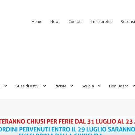
Home
News
Contatti
Il mio profilo
Recensi
a
Sussidi estivi
Riviste
Scuola
Don Bosco