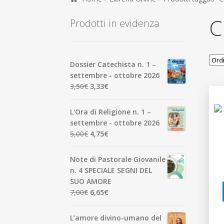
C
Prodotti in evidenza
Dossier Catechista n. 1 –
settembre - ottobre 2026
Il
Il
3,50
€
3,33
€
prezzo
prezzo
originale
attuale
L'Ora di Religione n. 1 –
era:
è:
settembre - ottobre 2026
3,50€.
3,33€.
Il
Il
5,00
€
4,75
€
prezzo
prezzo
originale
attuale
Note di Pastorale Giovanile
era:
è:
n. 4 SPECIALE SEGNI DEL
5,00€.
4,75€.
SUO AMORE
Il
Il
7,00
€
6,65
€
prezzo
prezzo
originale
attuale
L’amore divino-umano del