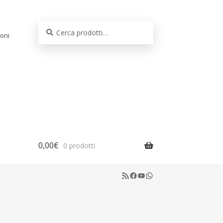
Cerca:
Cerca
oni
0,00
€
0 prodotti
RSS Feed
Facebook
YouTube
WhatsApp