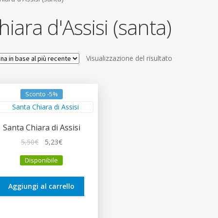
hiara d'Assisi (santa)
Visualizzazione del risultato
Sconto -5%
Santa Chiara di Assisi
Il
Il
5,50
€
5,23
€
prezzo
prezzo
Disponibile
originale
attuale
era:
è:
5,50€.
5,23€.
Aggiungi al carrello