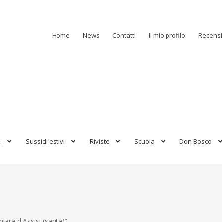
Home
News
Contatti
Il mio profilo
Recensi
a
Sussidi estivi
Riviste
Scuola
Don Bosco
hiara d'Assisi (santa)”