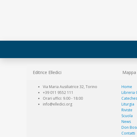
Editrice Elledici
Mappa d
Via Maria Ausiliatrice 32, Torino
Home
+39 011 9552 111
Libreria
Orari uffici: 9.00 - 18:00
Cateches
info@elledici.org
Liturgia
Riviste
Scuola
News
Don Bos
Contatti