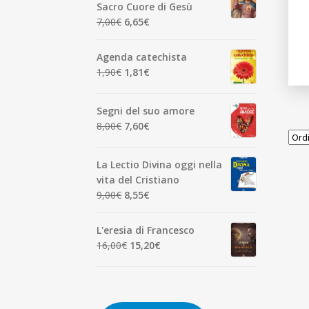
era:
è:
Sacro Cuore di Gesù
7,00€.
6,65€.
Il
Il
7,00
€
6,65
€
prezzo
prezzo
originale
attuale
Agenda catechista
era:
è:
Il
Il
1,90
€
1,81
€
7,00€.
6,65€.
prezzo
prezzo
originale
attuale
Segni del suo amore
era:
è:
Il
Il
8,00
€
7,60
€
1,90€.
1,81€.
prezzo
prezzo
originale
attuale
La Lectio Divina oggi nella
era:
è:
vita del Cristiano
8,00€.
7,60€.
Il
Il
9,00
€
8,55
€
prezzo
prezzo
originale
attuale
L'eresia di Francesco
era:
è:
Il
Il
16,00
€
15,20
€
9,00€.
8,55€.
prezzo
prezzo
originale
attuale
era:
è:
16,00€.
15,20€.