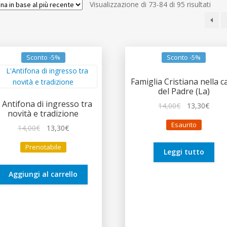
Ordi
Visualizzazione di 73-84 di 95 risultati
in
base
al
più
Sconto -5%
Sconto -5%
rece
Famiglia Cristiana nella c
del Padre (La)
’ Antifona di ingresso tra
Il
Il
14,00
€
13,30
€
novità e tradizione
prezzo
prez
Esaurito
Il
Il
originale
attua
14,00
€
13,30
€
prezzo
prezzo
era:
è:
Prenotabile
originale
attuale
14,00€.
13,30
Leggi tutto
era:
è:
14,00€.
13,30€.
Aggiungi al carrello