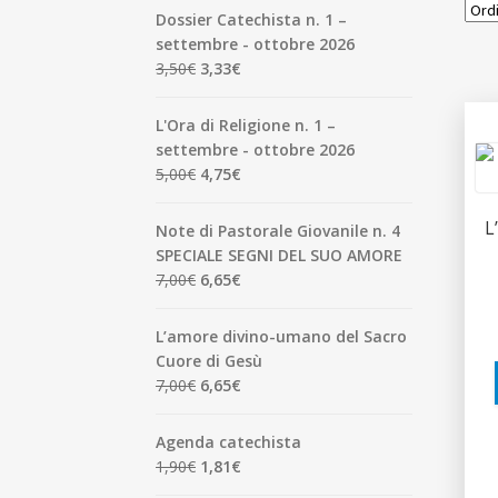
Dossier Catechista n. 1 –
settembre - ottobre 2026
Il
Il
3,50
€
3,33
€
prezzo
prezzo
originale
attuale
L'Ora di Religione n. 1 –
era:
è:
settembre - ottobre 2026
3,50€.
3,33€.
Il
Il
5,00
€
4,75
€
prezzo
prezzo
originale
attuale
L
Note di Pastorale Giovanile n. 4
era:
è:
SPECIALE SEGNI DEL SUO AMORE
5,00€.
4,75€.
Il
Il
7,00
€
6,65
€
prezzo
prezzo
originale
attuale
L’amore divino-umano del Sacro
era:
è:
Cuore di Gesù
7,00€.
6,65€.
Il
Il
7,00
€
6,65
€
prezzo
prezzo
originale
attuale
Agenda catechista
era:
è:
Il
Il
1,90
€
1,81
€
7,00€.
6,65€.
prezzo
prezzo