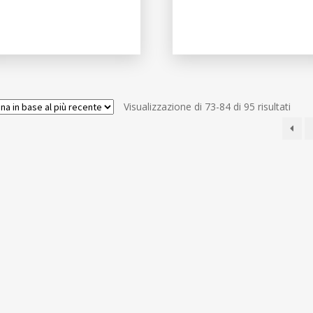
Ordi
Visualizzazione di 73-84 di 95 risultati
in
base
al
più
rece