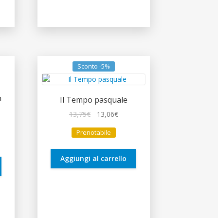
Sconto -5%
n
Il Tempo pasquale
Il
Il
13,75
€
13,06
€
prezzo
prezzo
zo
Prenotabile
originale
attuale
le
era:
è:
13,75€.
13,06€.
Aggiungi al carrello
€.