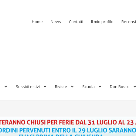
Home
News
Contatti
Il mio profilo
Recensi
a
Sussidi estivi
Riviste
Scuola
Don Bosco