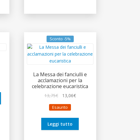
Sconto -5%
La Messa dei fanciulli e
zo
acclamazioni per la
le
celebrazione eucaristica
Il
Il
13,75
€
13,06
€
€.
prezzo
prezzo
Esaurito
originale
attuale
era:
è:
13,75€.
13,06€.
Leggi tutto