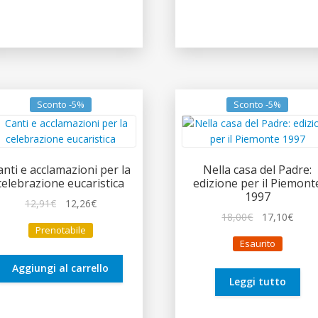
Sconto -5%
Sconto -5%
anti e acclamazioni per la
Nella casa del Padre:
celebrazione eucaristica
edizione per il Piemont
1997
Il
Il
12,91
€
12,26
€
Il
Il
18,00
€
17,10
€
prezzo
prezzo
Prenotabile
prezzo
prez
originale
attuale
Esaurito
originale
attua
era:
è:
era:
è:
12,91€.
12,26€.
Aggiungi al carrello
18,00€.
17,10
Leggi tutto