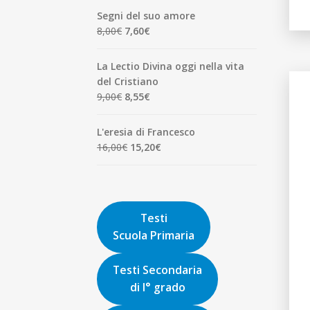
originale
attuale
Segni del suo amore
era:
è:
Il
Il
8,00
€
7,60
€
1,90€.
1,81€.
prezzo
prezzo
originale
attuale
La Lectio Divina oggi nella vita
era:
è:
del Cristiano
8,00€.
7,60€.
Il
Il
9,00
€
8,55
€
prezzo
prezzo
originale
attuale
L'eresia di Francesco
era:
è:
Il
Il
16,00
€
15,20
€
9,00€.
8,55€.
prezzo
prezzo
originale
attuale
era:
è:
16,00€.
15,20€.
Testi
Scuola Primaria
Testi Secondaria
di I° grado