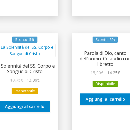
Sconto -5%
Sconto -5%
Parola di Dio, canto
dell’uomo. Cd audio co
libretto
 Solennità del SS. Corpo e
Sangue di Cristo
Il
Il
15,00
€
14,25
€
prezzo
prez
Il
Il
13,75
€
13,06
€
Disponibile
originale
attua
prezzo
prezzo
Prenotabile
era:
è:
originale
attuale
15,00€.
14,25
era:
è:
Aggiungi al carrello
13,75€.
13,06€.
Aggiungi al carrello