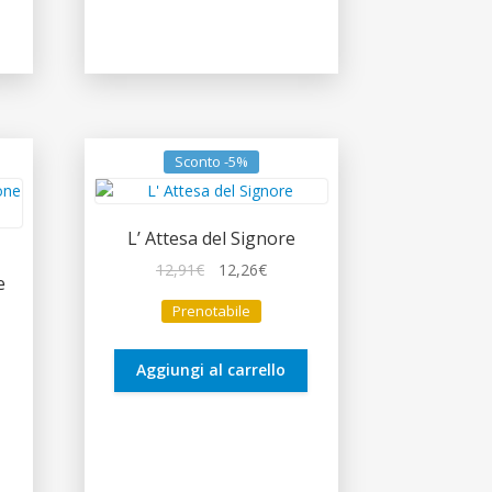
Sconto -5%
L’ Attesa del Signore
Il
Il
12,91
€
12,26
€
e
prezzo
prezzo
Prenotabile
originale
attuale
era:
è:
zo
12,91€.
12,26€.
Aggiungi al carrello
le
€.