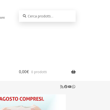
Cerca:
Cerca
oni
0,00
€
0 prodotti
RSS Feed
Facebook
YouTube
WhatsApp