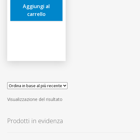
Aggiungi al
4,00€.
3,80€.
carrello
Visualizzazione del risultato
Prodotti in evidenza