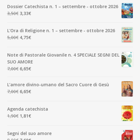
Dossier Catechista n. 1 – settembre - ottobre 2026
Il
Il
3,50
€
3,33
€
prezzo
prezzo
originale
attuale
L'Ora di Religione n. 1 – settembre - ottobre 2026
era:
è:
Il
Il
5,00
€
4,75
€
3,50€.
3,33€.
prezzo
prezzo
originale
attuale
Note di Pastorale Giovanile n. 4 SPECIALE SEGNI DEL
era:
è:
SUO AMORE
5,00€.
4,75€.
Il
Il
7,00
€
6,65
€
prezzo
prezzo
originale
attuale
L’amore divino-umano del Sacro Cuore di Gesù
era:
è:
Il
Il
7,00
€
6,65
€
7,00€.
6,65€.
prezzo
prezzo
originale
attuale
Agenda catechista
era:
è:
Il
Il
1,90
€
1,81
€
7,00€.
6,65€.
prezzo
prezzo
originale
attuale
Segni del suo amore
era:
è:
Il
Il