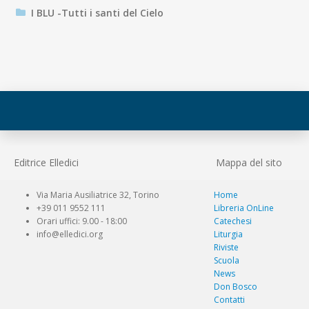
I BLU -Tutti i santi del Cielo
Editrice Elledici
Mappa del sito
Via Maria Ausiliatrice 32, Torino
Home
+39 011 9552 111
Libreria OnLine
Orari uffici: 9.00 - 18:00
Catechesi
info@elledici.org
Liturgia
Riviste
Scuola
News
Don Bosco
Contatti