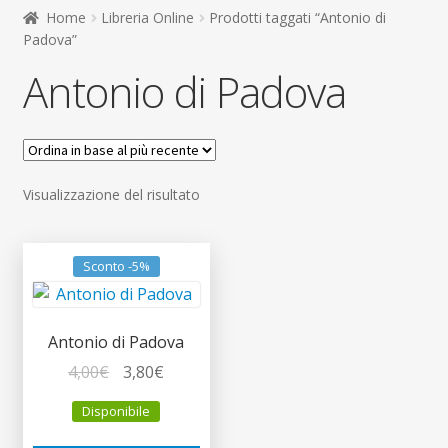
child
Home
Libreria Online
Prodotti taggati “Antonio di
Espandi
Contatti
Padova”
il
Antonio di Padova
menu
Espandi
Don Bosco
child
il
menu
child
Visualizzazione del risultato
Sconto -5%
Antonio di Padova
Il
Il
4,00
€
3,80
€
prezzo
prezzo
Disponibile
originale
attuale
era:
è: