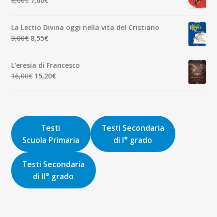
8,00
€
7,60
€
1,90€.
1,81€.
prezzo
prezzo
originale
attuale
La Lectio Divina oggi nella vita del Cristiano
era:
è:
Il
Il
9,00
€
8,55
€
8,00€.
7,60€.
prezzo
prezzo
originale
attuale
L'eresia di Francesco
era:
è:
Il
Il
16,00
€
15,20
€
9,00€.
8,55€.
prezzo
prezzo
originale
attuale
era:
è:
16,00€.
15,20€.
Testi
Testi Secondaria
Scuola Primaria
di I° grado
Testi Secondaria
di II° grado