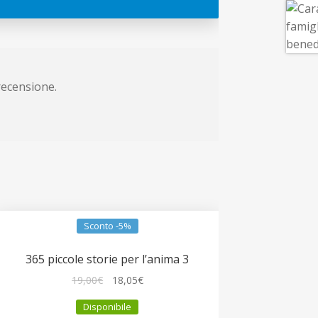
recensione.
Sconto -5%
365 piccole storie per l’anima 3
Il
Il
19,00
€
18,05
€
prezzo
prezzo
Disponibile
originale
attuale