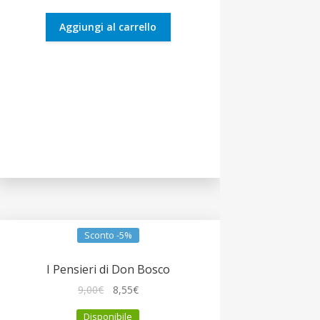
era:
è:
19,00€.
18,05€.
Aggiungi al carrello
Sconto -5%
I Pensieri di Don Bosco
Il
Il
9,00
€
8,55
€
prezzo
prezzo
Disponibile