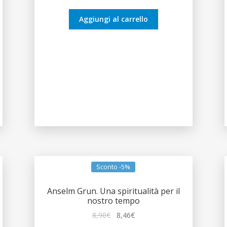
era:
è:
15,00€.
14,25€.
Aggiungi al carrello
Sconto -5%
Anselm Grun. Una spiritualità per il
nostro tempo
Il
Il
8,90
€
8,46
€
prezzo
prezzo