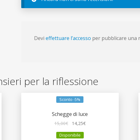
Devi
effettuare l’accesso
per pubblicare una 
nsieri per la riflessione
Sconto -5%
Schegge di luce
Il
Il
15,00
€
14,25
€
prezzo
prezzo
Disponibile
originale
attuale