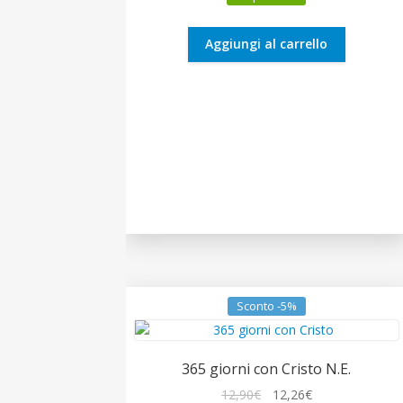
originale
attuale
era:
è:
14,00€.
13,30€.
Aggiungi al carrello
Sconto -5%
365 giorni con Cristo N.E.
Il
Il
12,90
€
12,26
€