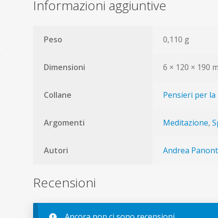
Informazioni aggiuntive
Peso
0,110 g
Dimensioni
6 × 120 × 190
Collane
Pensieri per la 
Argomenti
Meditazione
,
S
Autori
Andrea Panon
Recensioni
Ancora non ci sono recensioni.