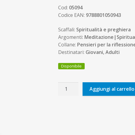
Cod:
05094
Codice EAN:
9788801050943
Scaffali:
Spiritualità e preghiera
Argomenti:
Meditazione|Spiritua
Collane:
Pensieri per la riflession
Destinatari:
Giovani, Adulti
Disponibile
Sono
Aggiungi al carrello
libero
perché
amo
quantità