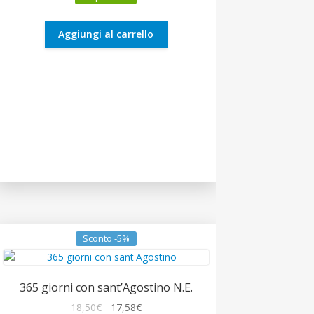
originale
attuale
era:
è:
9,00€.
8,55€.
Aggiungi al carrello
Sconto -5%
365 giorni con sant’Agostino N.E.
Il
Il
18,50
€
17,58
€