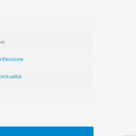
 mm
riflessione
piritualità
t