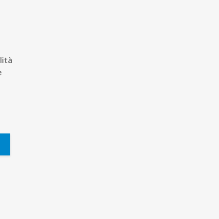
lità
e