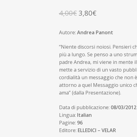
Il
Il
4,00
€
3,80
€
prezzo
prezzo
Autore:
Andrea Panont
originale
attuale
era:
è:
“Niente discorsi noiosi. Pensieri c
più a lungo. Se penso a uno strume
4,00€.
3,80€.
padre Andrea, mi viene in mente il
mette a servizio di un vasto pubbl
cordialità un messaggio che non è
attorno a quel Messaggio unico che 
ama” (dalla Presentazione).
Data di pubblicazione:
08/03/2012
Lingua:
Italian
Pagine:
96
Editore:
ELLEDICI – VELAR