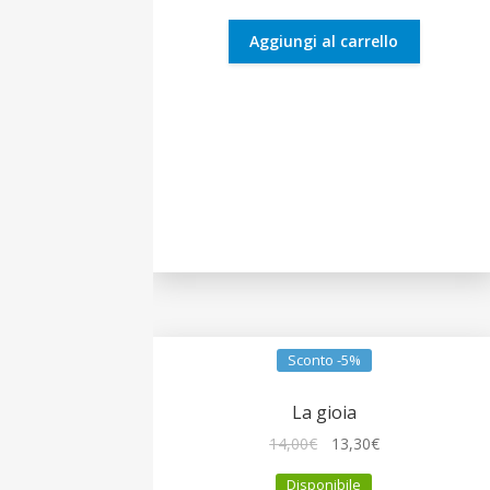
era:
è:
14,00€.
13,30€.
Aggiungi al carrello
Sconto -5%
La gioia
Il
Il
14,00
€
13,30
€
prezzo
prezzo
Disponibile