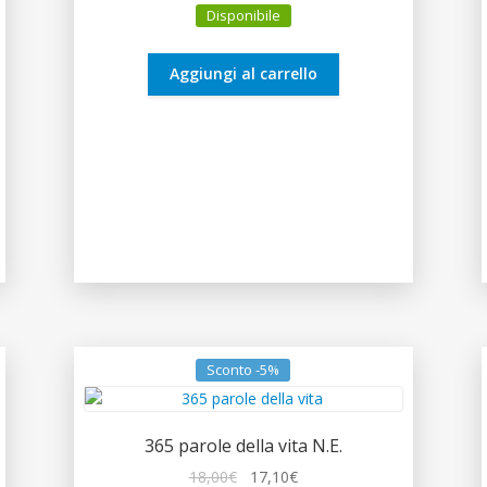
Disponibile
originale
attuale
era:
è:
8,90€.
8,46€.
Aggiungi al carrello
Sconto -5%
365 parole della vita N.E.
Il
Il
18,00
€
17,10
€