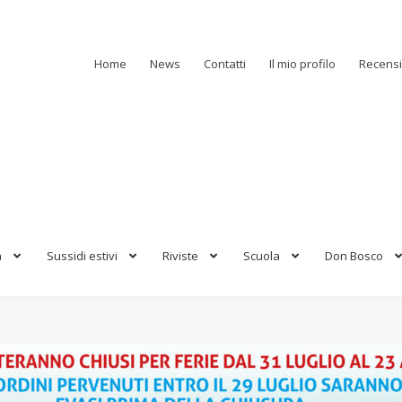
Home
News
Contatti
Il mio profilo
Recensi
a
Sussidi estivi
Riviste
Scuola
Don Bosco