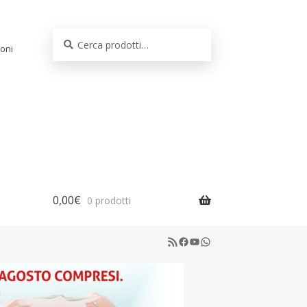
Cerca:
Cerca
oni
0,00
€
0 prodotti
RSS Feed
Facebook
YouTube
WhatsApp