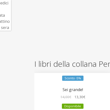
I libri della collana Pe
Sconto -5%
Sei grande!
Il
Il
14,00
€
13,30
€
prezzo
prezzo
Disponibile
originale
attuale