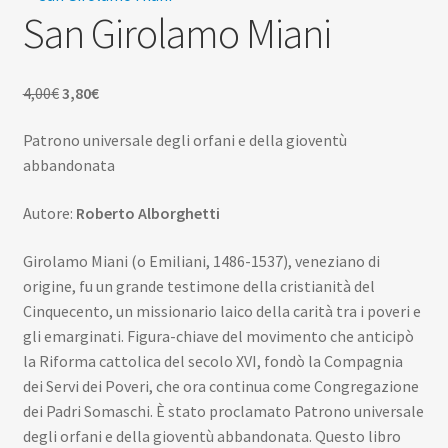
Scuola
San Girolamo Miani
child
Espan
Contatti
il
Il
Il
4,00
€
3,80
€
menu
Espan
Don Bosco
prezzo
prezzo
child
il
Patrono universale degli orfani e della gioventù
originale
attuale
menu
abbandonata
era:
è:
child
4,00€.
3,80€.
Autore:
Roberto Alborghetti
Girolamo Miani (o Emiliani, 1486-1537), veneziano di
origine, fu un grande testimone della cristianità del
Cinquecento, un missionario laico della carità tra i poveri e
gli emarginati. Figura-chiave del movimento che anticipò
la Riforma cattolica del secolo XVI, fondò la Compagnia
dei Servi dei Poveri, che ora continua come Congregazione
dei Padri Somaschi. È stato proclamato Patrono universale
degli orfani e della gioventù abbandonata. Questo libro