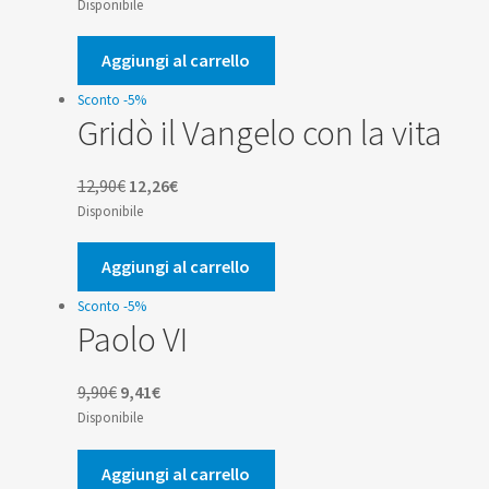
prezzo
prezzo
Disponibile
originale
attuale
era:
è:
Aggiungi al carrello
12,00€.
11,40€.
Sconto -5%
Gridò il Vangelo con la vita
Il
Il
12,90
€
12,26
€
prezzo
prezzo
Disponibile
originale
attuale
era:
è:
Aggiungi al carrello
12,90€.
12,26€.
Sconto -5%
Paolo VI
Il
Il
9,90
€
9,41
€
prezzo
prezzo
Disponibile
originale
attuale
era:
è:
Aggiungi al carrello