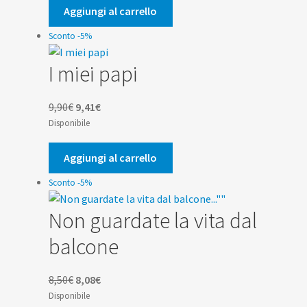
era:
è:
Aggiungi al carrello
10,00€.
9,50€.
Sconto -5%
I miei papi
Il
Il
9,90
€
9,41
€
prezzo
prezzo
Disponibile
originale
attuale
era:
è:
Aggiungi al carrello
9,90€.
9,41€.
Sconto -5%
Non guardate la vita dal
balcone
Il
Il
8,50
€
8,08
€
prezzo
prezzo
Disponibile