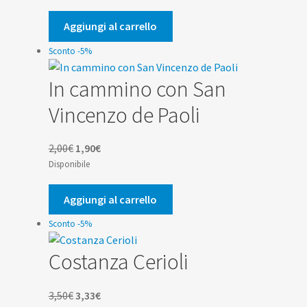
originale
attuale
era:
è:
Aggiungi al carrello
3,50€.
3,33€.
Sconto -5%
In cammino con San
Vincenzo de Paoli
Il
Il
2,00
€
1,90
€
prezzo
prezzo
Disponibile
originale
attuale
era:
è:
Aggiungi al carrello
2,00€.
1,90€.
Sconto -5%
Costanza Cerioli
Il
Il
3,50
€
3,33
€