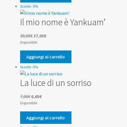
9,90€.
9,41€.
Sconto -5%
Il mio nome è Yankuam’
Il
Il
39,00
€
37,05
€
prezzo
prezzo
Disponibile
originale
attuale
era:
è:
Aggiungi al carrello
39,00€.
37,05€.
Sconto -5%
La luce di un sorriso
Il
Il
7,00
€
6,65
€
prezzo
prezzo
Disponibile
originale
attuale
era:
è:
Aggiungi al carrello
7,00€.
6,65€.