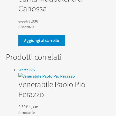
Canossa
Il
Il
3,50
€
3,33
€
prezzo
prezzo
Disponibile
originale
attuale
era:
è:
Aggiungi al carrello
3,50€.
3,33€.
Prodotti correlati
Sconto -5%
Venerabile Paolo Pio
Perazzo
Il
Il
3,50
€
3,33
€
prezzo
prezzo
Prenotabile