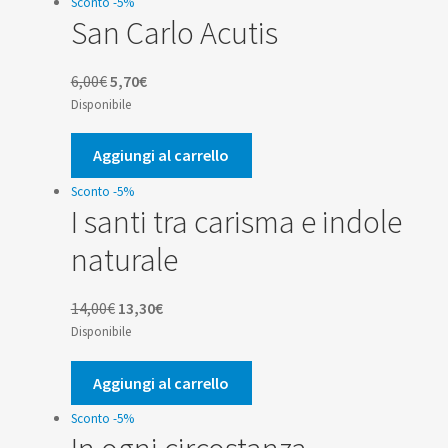
Sconto -5%
San Carlo Acutis
Il
Il
6,00
€
5,70
€
prezzo
prezzo
Disponibile
originale
attuale
era:
è:
Aggiungi al carrello
6,00€.
5,70€.
Sconto -5%
I santi tra carisma e indole
naturale
Il
Il
14,00
€
13,30
€
prezzo
prezzo
Disponibile
originale
attuale
era:
è:
Aggiungi al carrello
14,00€.
13,30€.
Sconto -5%