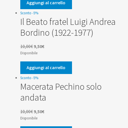
era:
è:
Aggiungi al carrello
9,90€.
9,41€.
Sconto -5%
Il Beato fratel Luigi Andrea
Bordino (1922-1977)
Il
Il
10,00
€
9,50
€
prezzo
prezzo
Disponibile
originale
attuale
era:
è:
Aggiungi al carrello
10,00€.
9,50€.
Sconto -5%
Macerata Pechino solo
andata
Il
Il
10,00
€
9,50
€
prezzo
prezzo
Disponibile
originale
attuale