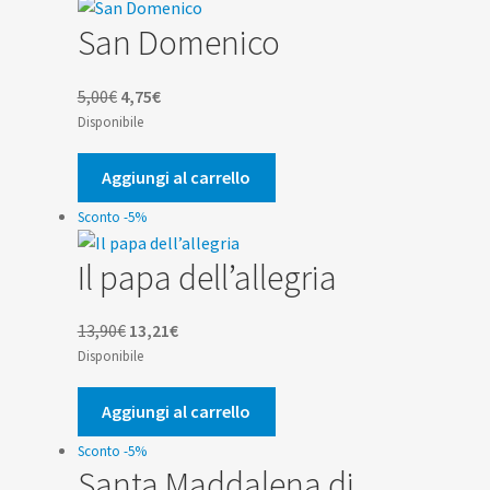
San Domenico
Il
Il
5,00
€
4,75
€
prezzo
prezzo
Disponibile
originale
attuale
era:
è:
Aggiungi al carrello
5,00€.
4,75€.
Sconto -5%
Il papa dell’allegria
Il
Il
13,90
€
13,21
€
prezzo
prezzo
Disponibile
originale
attuale
era:
è:
Aggiungi al carrello
13,90€.
13,21€.
Sconto -5%
Santa Maddalena di