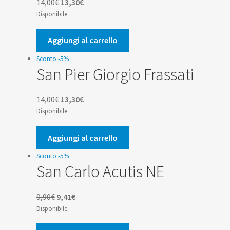
Il
Il
14,00
€
13,30
€
prezzo
prezzo
Disponibile
originale
attuale
era:
è:
Aggiungi al carrello
14,00€.
13,30€.
Sconto -5%
San Pier Giorgio Frassati
Il
Il
14,00
€
13,30
€
prezzo
prezzo
Disponibile
originale
attuale
era:
è:
Aggiungi al carrello
14,00€.
13,30€.
Sconto -5%
San Carlo Acutis NE
Il
Il
9,90
€
9,41
€
prezzo
prezzo
Disponibile
originale
attuale