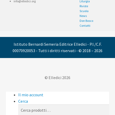
info@elledici.org
Liturgia
Riviste
Scuola
News
Don Bosco
Contatti
Istituto Bernardi Semeria Editrice Elledici - P.I./C.F.
00070920053 - Tutti i diritti riservati - © 2018 – 2026
© Elledici 2026
Il mio account
Cerca
Cerca:
Cerca