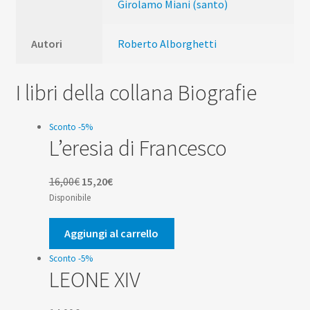
Girolamo Miani (santo)
Autori
Roberto Alborghetti
I libri della collana Biografie
Sconto -5%
L’eresia di Francesco
Il
Il
16,00
€
15,20
€
prezzo
prezzo
Disponibile
originale
attuale
era:
è:
Aggiungi al carrello
16,00€.
15,20€.
Sconto -5%
LEONE XIV