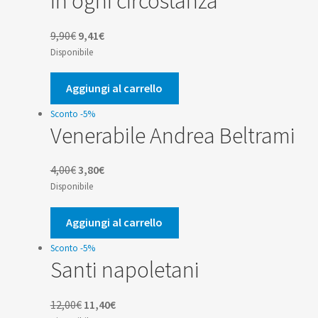
In ogni circostanza
Il
Il
9,90
€
9,41
€
prezzo
prezzo
Disponibile
originale
attuale
era:
è:
Aggiungi al carrello
9,90€.
9,41€.
Sconto -5%
Venerabile Andrea Beltrami
Il
Il
4,00
€
3,80
€
prezzo
prezzo
Disponibile
originale
attuale
era:
è:
Aggiungi al carrello
4,00€.
3,80€.
Sconto -5%
Santi napoletani
Il
Il
12,00
€
11,40
€