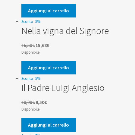
originale
attuale
era:
è:
Aggiungi al carrello
8,50€.
8,08€.
Sconto -5%
Nella vigna del Signore
Il
Il
16,50
€
15,68
€
prezzo
prezzo
Disponibile
originale
attuale
era:
è:
Aggiungi al carrello
16,50€.
15,68€.
Sconto -5%
Il Padre Luigi Anglesio
Il
Il
10,00
€
9,50
€
prezzo
prezzo
Disponibile
originale
attuale
era:
è:
Aggiungi al carrello
10,00€.
9,50€.