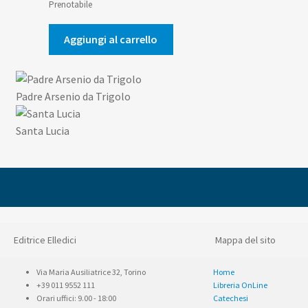
prezzo
prezzo
Prenotabile
originale
attuale
era:
è:
Aggiungi al carrello
3,50€.
3,33€.
Padre Arsenio da Trigolo
Santa Lucia
Editrice Elledici
Mappa del sito
Via Maria Ausiliatrice 32, Torino
Home
+39 011 9552 111
Libreria OnLine
Orari uffici: 9.00 - 18:00
Catechesi