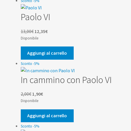
Sconto -5%
Paolo VI
Il
Il
13,00
€
12,35
€
prezzo
prezzo
Disponibile
originale
attuale
era:
è:
Aggiungi al carrello
13,00€.
12,35€.
Sconto -5%
In cammino con Paolo VI
Il
Il
2,00
€
1,90
€
prezzo
prezzo
Disponibile
originale
attuale
era:
è:
Aggiungi al carrello
2,00€.
1,90€.
Sconto -5%