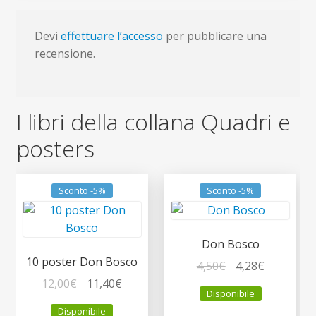
Devi
effettuare l’accesso
per pubblicare una
recensione.
I libri della collana Quadri e
posters
Sconto -5%
Sconto -5%
Don Bosco
10 poster Don Bosco
Il
Il
4,50
€
4,28
€
Il
Il
prezzo
prezzo
12,00
€
11,40
€
Disponibile
prezzo
prezzo
originale
attuale
Disponibile