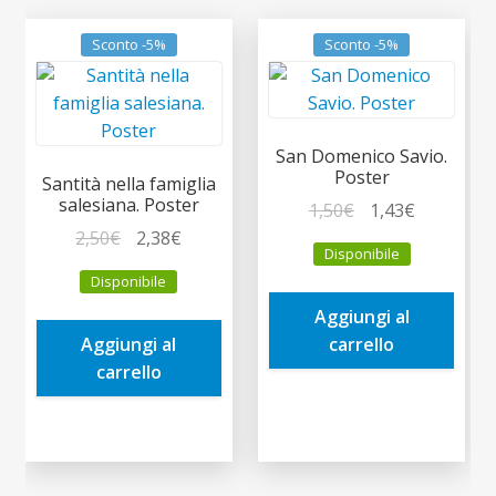
Sconto -5%
Sconto -5%
San Domenico Savio.
Poster
Santità nella famiglia
salesiana. Poster
Il
Il
1,50
€
1,43
€
Il
Il
prezzo
prezzo
2,50
€
2,38
€
Disponibile
prezzo
prezzo
originale
attuale
Disponibile
originale
attuale
era:
è:
Aggiungi al
era:
è:
1,50€.
1,43€.
Aggiungi al
carrello
2,50€.
2,38€.
carrello