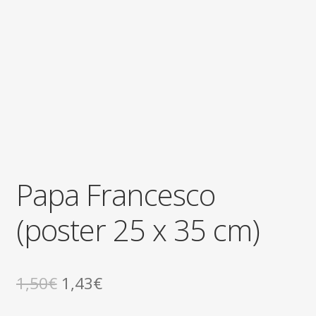
child
Papa Francesco
(poster 25 x 35 cm)
Il
Il
1,50
€
1,43
€
prezzo
prezzo