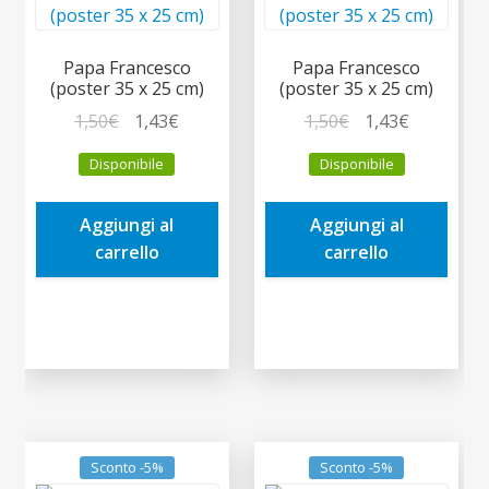
Papa Francesco
Papa Francesco
(poster 35 x 25 cm)
(poster 35 x 25 cm)
Il
Il
Il
Il
1,50
€
1,43
€
1,50
€
1,43
€
prezzo
prezzo
prezzo
prezzo
Disponibile
Disponibile
originale
attuale
originale
attuale
era:
è:
era:
è:
Aggiungi al
Aggiungi al
1,50€.
1,43€.
1,50€.
1,43€.
carrello
carrello
Sconto -5%
Sconto -5%