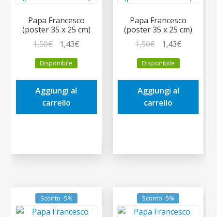
Papa Francesco
Papa Francesco
(poster 35 x 25 cm)
(poster 35 x 25 cm)
Il
Il
Il
Il
1,50
€
1,43
€
1,50
€
1,43
€
prezzo
prezzo
prezzo
prezzo
Disponibile
Disponibile
originale
attuale
originale
attuale
era:
è:
era:
è:
Aggiungi al
Aggiungi al
1,50€.
1,43€.
1,50€.
1,43€.
carrello
carrello
Sconto -5%
Sconto -5%