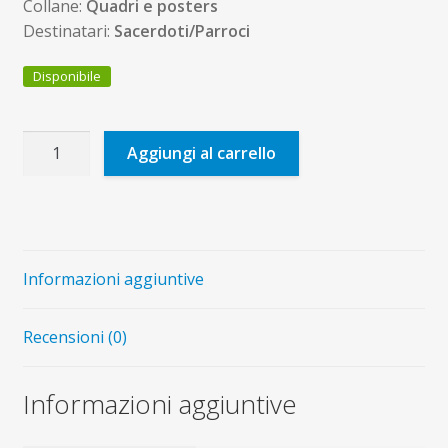
Collane:
Quadri e posters
Destinatari:
Sacerdoti/Parroci
Disponibile
Papa
Aggiungi al carrello
Francesco
(poster
25
x
35
Informazioni aggiuntive
cm)
quantità
Recensioni (0)
Informazioni aggiuntive