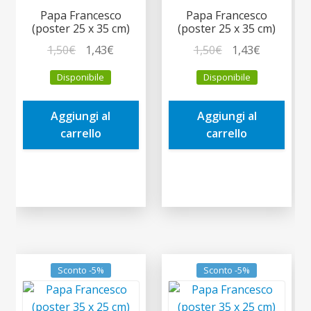
Papa Francesco
Papa Francesco
(poster 25 x 35 cm)
(poster 25 x 35 cm)
Il
Il
Il
Il
1,50
€
1,43
€
1,50
€
1,43
€
prezzo
prezzo
prezzo
prezzo
Disponibile
Disponibile
originale
attuale
originale
attuale
era:
è:
era:
è:
Aggiungi al
Aggiungi al
1,50€.
1,43€.
1,50€.
1,43€.
carrello
carrello
Sconto -5%
Sconto -5%