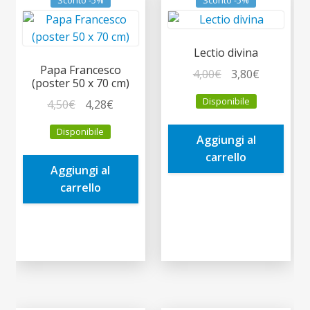
Sconto -5%
Sconto -5%
Lectio divina
Papa Francesco
Il
Il
4,00
€
3,80
€
(poster 50 x 70 cm)
prezzo
prezzo
Disponibile
Il
Il
4,50
€
4,28
€
originale
attuale
prezzo
prezzo
era:
è:
Disponibile
originale
attuale
Aggiungi al
4,00€.
3,80€.
era:
è:
carrello
Aggiungi al
4,50€.
4,28€.
carrello