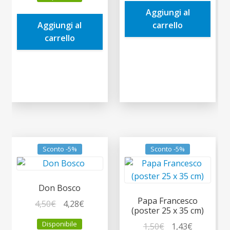
originale
attuale
era:
è:
Aggiungi al
era:
è:
4,50€.
4,28€.
Aggiungi al
carrello
12,00€.
11,40€.
carrello
Sconto -5%
Sconto -5%
Don Bosco
Papa Francesco
Il
Il
4,50
€
4,28
€
(poster 25 x 35 cm)
prezzo
prezzo
Disponibile
Il
Il
1,50
€
1,43
€
originale
attuale