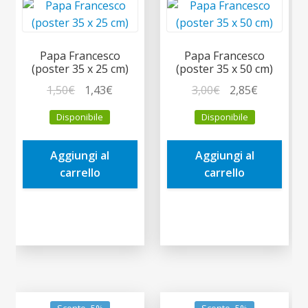
Papa Francesco
Papa Francesco
(poster 35 x 25 cm)
(poster 35 x 50 cm)
Il
Il
Il
Il
1,50
€
1,43
€
3,00
€
2,85
€
prezzo
prezzo
prezzo
prezzo
Disponibile
Disponibile
originale
attuale
originale
attuale
era:
è:
era:
è:
Aggiungi al
Aggiungi al
1,50€.
1,43€.
3,00€.
2,85€.
carrello
carrello