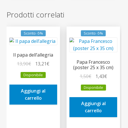
Prodotti correlati
Sconto -5%
Sconto -5%
Il papa dell’allegria
Papa Francesco
Il
Il
13,90
€
13,21
€
(poster 25 x 35 cm)
prezzo
prezzo
Disponibile
Il
Il
1,50
€
1,43
€
originale
attuale
prezzo
prezzo
era:
è:
Disponibile
originale
attuale
Aggiungi al
13,90€.
13,21€.
era:
è:
carrello
Aggiungi al
1,50€.
1,43€.
carrello