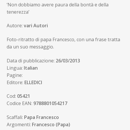
‘Non dobbiamo avere paura della bontà e della
originale
attuale
tenerezza’
era:
è:
Autore:
vari Autori
1,50€.
1,43€.
Foto-ritratto di papa Francesco, con una frase tratta
da un suo messaggio.
Data di pubblicazione:
26/03/2013
Lingua:
Italian
Pagine:
Editore:
ELLEDICI
Cod:
05421
Codice EAN:
9788801054217
Scaffali:
Papa Francesco
Argomenti:
Francesco (Papa)