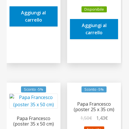
prezzo
prezzo
era:
è:
Disponibile
originale
attuale
Aggiungi al
4,50€.
4,28€.
era:
è:
carrello
Aggiungi al
1,50€.
1,43€.
carrello
Sconto -5%
Sconto -5%
Papa Francesco
(poster 25 x 35 cm)
Il
Il
1,50
€
1,43
€
Papa Francesco
(poster 35 x 50 cm)
prezzo
prezzo