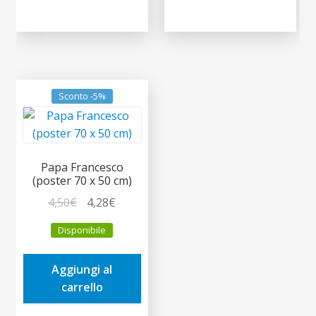
Sconto -5%
Papa Francesco
(poster 70 x 50 cm)
Il
Il
4,50
€
4,28
€
prezzo
prezzo
Disponibile
originale
attuale
era:
è:
Aggiungi al
4,50€.
4,28€.
carrello