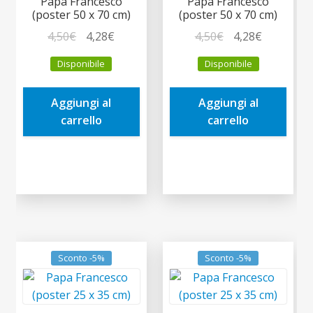
Papa Francesco
Papa Francesco
(poster 50 x 70 cm)
(poster 50 x 70 cm)
Il
Il
Il
Il
4,50
€
4,28
€
4,50
€
4,28
€
prezzo
prezzo
prezzo
prezzo
Disponibile
Disponibile
originale
attuale
originale
attuale
era:
è:
era:
è:
Aggiungi al
Aggiungi al
4,50€.
4,28€.
4,50€.
4,28€.
carrello
carrello
Sconto -5%
Sconto -5%