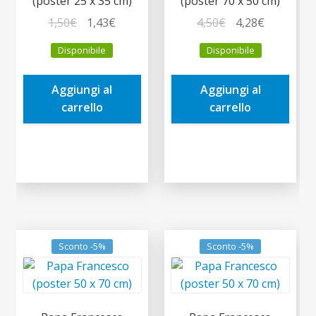
(poster 25 x 35 cm)
(poster 70 x 50 cm)
Il
Il
Il
Il
1,50
€
1,43
€
4,50
€
4,28
€
prezzo
prezzo
prezzo
prezzo
Disponibile
Disponibile
originale
attuale
originale
attuale
era:
è:
era:
è:
Aggiungi al
Aggiungi al
1,50€.
1,43€.
4,50€.
4,28€.
carrello
carrello
Sconto -5%
Sconto -5%