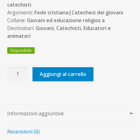
catechisti
Argomenti:
Fede cristiana|Catechesi dei giovani
Collane:
Giovani ed educazione religios a
Destinatari:
Giovani, Catechisti, Educatori e
animatori
Disponibile
La
Aggiungi al carrello
Forza
più
grande
quantità
Informazioni aggiuntive
Recensioni (0)