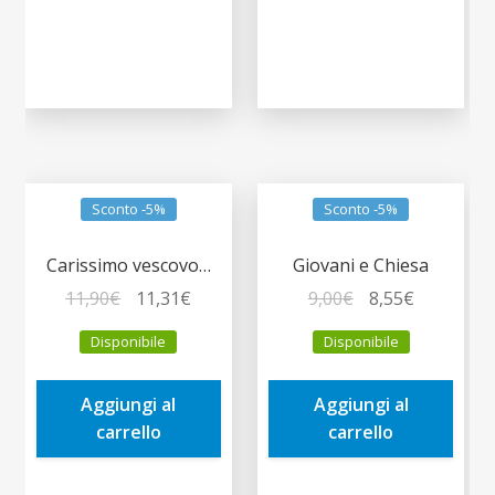
Sconto -5%
Sconto -5%
Carissimo vescovo…
Giovani e Chiesa
Il
Il
Il
Il
11,90
€
11,31
€
9,00
€
8,55
€
prezzo
prezzo
prezzo
prezzo
Disponibile
Disponibile
originale
attuale
originale
attuale
era:
è:
era:
è:
Aggiungi al
Aggiungi al
11,90€.
11,31€.
9,00€.
8,55€.
carrello
carrello