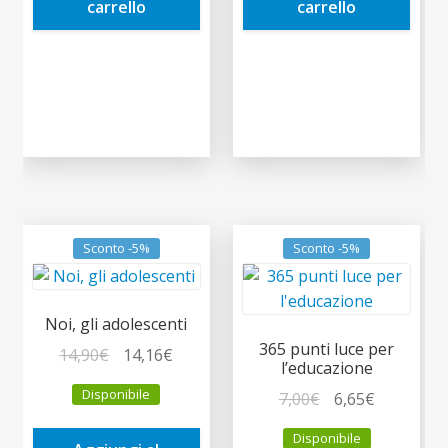
carrello
carrello
Sconto -5%
Sconto -5%
Noi, gli adolescenti
365 punti luce per
Il
Il
14,90
€
14,16
€
l’educazione
prezzo
prezzo
Disponibile
Il
Il
7,00
€
6,65
€
originale
attuale
prezzo
prezzo
era:
è:
Disponibile
originale
attuale