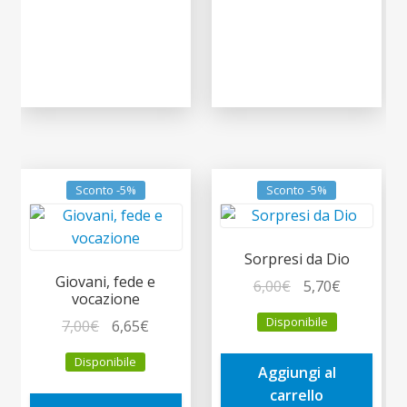
Sconto -5%
Sconto -5%
Sorpresi da Dio
Giovani, fede e
Il
Il
6,00
€
5,70
€
vocazione
prezzo
prezzo
Disponibile
Il
Il
7,00
€
6,65
€
originale
attuale
prezzo
prezzo
era:
è:
Disponibile
originale
attuale
Aggiungi al
6,00€.
5,70€.
era:
è:
carrello