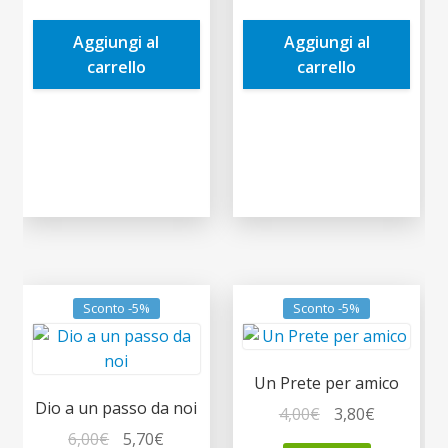
era:
è:
era:
è:
Aggiungi al
Aggiungi al
10,00€.
9,50€.
14,00€.
13,30€.
carrello
carrello
Sconto -5%
Sconto -5%
Un Prete per amico
Dio a un passo da noi
Il
Il
4,00
€
3,80
€
Il
Il
prezzo
prezzo
6,00
€
5,70
€