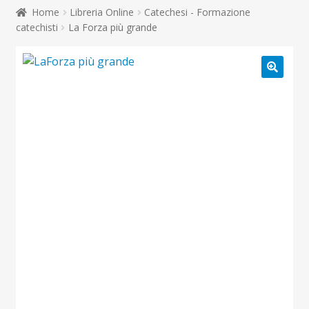
child
Home
Libreria Online
Catechesi - Formazione
Espandi
Contatti
catechisti
La Forza più grande
il
menu
Espandi
Don Bosco
child
il
menu
child