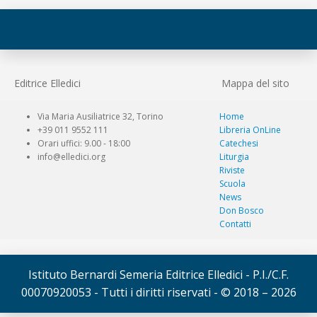
Editrice Elledici
Mappa del sito
Via Maria Ausiliatrice 32, Torino
Home
+39 011 9552 111
Libreria OnLine
Orari uffici: 9.00 - 18:00
Catechesi
info@elledici.org
Liturgia
Riviste
Scuola
News
Don Bosco
Contatti
Istituto Bernardi Semeria Editrice Elledici - P.I./C.F.
00070920053 - Tutti i diritti riservati - © 2018 – 2026