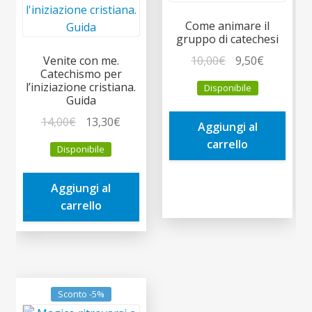
Come animare il
gruppo di catechesi
Il
Il
10,00
€
9,50
€
Venite con me.
Catechismo per
prezzo
prezzo
l’iniziazione cristiana.
Disponibile
originale
attuale
Guida
era:
è:
Il
Il
14,00
€
13,30
€
Aggiungi al
10,00€.
9,50€.
prezzo
prezzo
carrello
Disponibile
originale
attuale
era:
è:
Aggiungi al
14,00€.
13,30€.
carrello
Sconto -5%