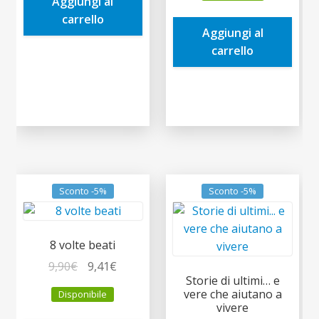
Aggiungi al
14,90€.
14,16€.
era:
è:
carrello
Aggiungi al
7,00€.
6,65€.
carrello
Sconto -5%
Sconto -5%
8 volte beati
Il
Il
9,90
€
9,41
€
Storie di ultimi… e
prezzo
prezzo
vere che aiutano a
Disponibile
originale
attuale
vivere