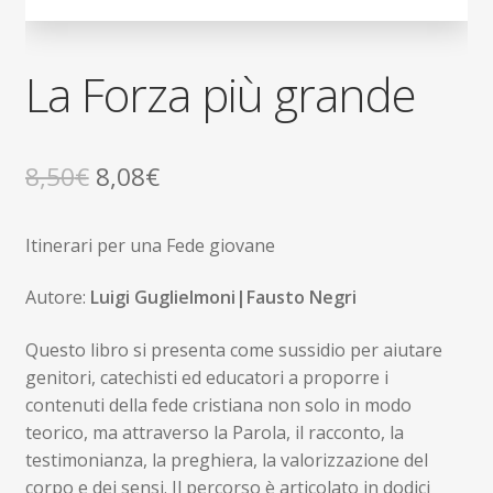
La Forza più grande
Il
Il
8,50
€
8,08
€
prezzo
prezzo
Itinerari per una Fede giovane
originale
attuale
era:
è:
Autore:
Luigi Guglielmoni|Fausto Negri
8,50€.
8,08€.
Questo libro si presenta come sussidio per aiutare
genitori, catechisti ed educatori a proporre i
contenuti della fede cristiana non solo in modo
teorico, ma attraverso la Parola, il racconto, la
testimonianza, la preghiera, la valorizzazione del
corpo e dei sensi. Il percorso è articolato in dodici