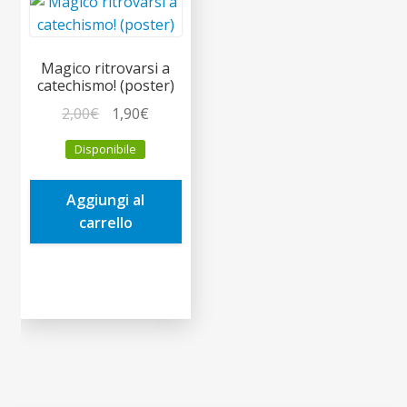
Magico ritrovarsi a
catechismo! (poster)
Il
Il
2,00
€
1,90
€
prezzo
prezzo
Disponibile
originale
attuale
era:
è:
Aggiungi al
2,00€.
1,90€.
carrello