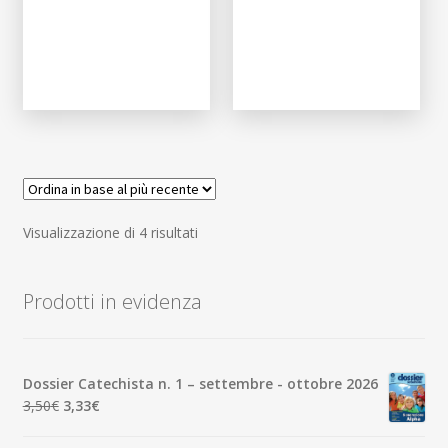
Ordina
Visualizzazione di 4 risultati
in
base
Prodotti in evidenza
al
più
recente
Dossier Catechista n. 1 – settembre - ottobre 2026
Il
Il
3,50
€
3,33
€
prezzo
prezzo