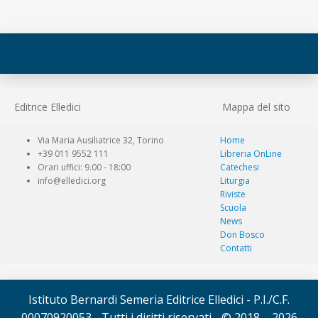
Editrice Elledici
Mappa del sito
Via Maria Ausiliatrice 32, Torino
Home
+39 011 9552 111
Libreria OnLine
Orari uffici: 9.00 - 18:00
Catechesi
info@elledici.org
Liturgia
Riviste
Scuola
News
Don Bosco
Contatti
Istituto Bernardi Semeria Editrice Elledici - P.I./C.F.
00070920053 - Tutti i diritti riservati - © 2018 – 2026