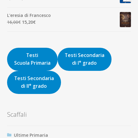
8,00€.
7,60€.
prezzo
prezzo
originale
attuale
L'eresia di Francesco
era:
è:
Il
Il
16,00
€
15,20
€
9,00€.
8,55€.
prezzo
prezzo
originale
attuale
era:
è:
16,00€.
15,20€.
Testi
Testi Secondaria
Scuola Primaria
di I° grado
Testi Secondaria
di II° grado
Scaffali
Ultime Primaria