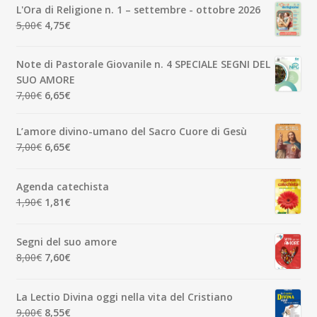
originale
attuale
L'Ora di Religione n. 1 – settembre - ottobre 2026
era:
è:
Il
Il
5,00
€
4,75
€
3,50€.
3,33€.
prezzo
prezzo
originale
attuale
Note di Pastorale Giovanile n. 4 SPECIALE SEGNI DEL
era:
è:
SUO AMORE
5,00€.
4,75€.
Il
Il
7,00
€
6,65
€
prezzo
prezzo
originale
attuale
L’amore divino-umano del Sacro Cuore di Gesù
era:
è:
Il
Il
7,00
€
6,65
€
7,00€.
6,65€.
prezzo
prezzo
originale
attuale
Agenda catechista
era:
è:
Il
Il
1,90
€
1,81
€
7,00€.
6,65€.
prezzo
prezzo
originale
attuale
Segni del suo amore
era:
è:
Il
Il
8,00
€
7,60
€
1,90€.
1,81€.
prezzo
prezzo
originale
attuale
La Lectio Divina oggi nella vita del Cristiano
era:
è:
Il
Il
9,00
€
8,55
€