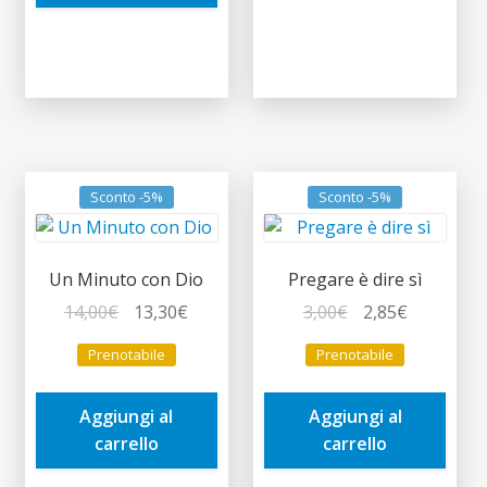
Sconto -5%
Sconto -5%
Un Minuto con Dio
Pregare è dire sì
Il
Il
Il
Il
14,00
€
13,30
€
3,00
€
2,85
€
prezzo
prezzo
prezzo
prezzo
Prenotabile
Prenotabile
originale
attuale
originale
attuale
era:
è:
era:
è:
Aggiungi al
Aggiungi al
14,00€.
13,30€.
3,00€.
2,85€.
carrello
carrello