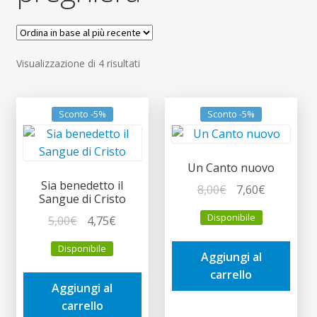
child
Espandi
Contatti
il
menu
Espandi
Don Bosco
Ordina
Visualizzazione di 4 risultati
child
il
in
menu
base
child
al
Sconto -5%
Sconto -5%
più
recente
Un Canto nuovo
Sia benedetto il
Il
Il
8,00
€
7,60
€
Sangue di Cristo
prezzo
prezzo
Disponibile
Il
Il
5,00
€
4,75
€
originale
attuale
prezzo
prezzo
era:
è:
Disponibile
originale
attuale
Aggiungi al
8,00€.
7,60€.
era:
è:
carrello
Aggiungi al
5,00€.
4,75€.
carrello