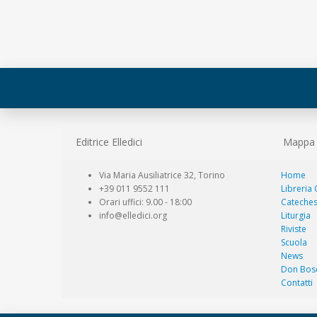
Editrice Elledici
Mappa d
Via Maria Ausiliatrice 32, Torino
Home
+39 011 9552 111
Libreria
Orari uffici: 9.00 - 18:00
Cateches
info@elledici.org
Liturgia
Riviste
Scuola
News
Don Bos
Contatti