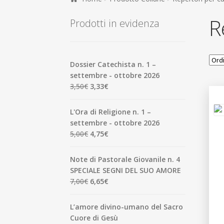
R
Prodotti in evidenza
Dossier Catechista n. 1 –
settembre - ottobre 2026
Il
Il
3,50
€
3,33
€
prezzo
prezzo
originale
attuale
L'Ora di Religione n. 1 –
era:
è:
settembre - ottobre 2026
3,50€.
3,33€.
Il
Il
5,00
€
4,75
€
prezzo
prezzo
originale
attuale
Note di Pastorale Giovanile n. 4
era:
è:
SPECIALE SEGNI DEL SUO AMORE
5,00€.
4,75€.
Il
Il
7,00
€
6,65
€
prezzo
prezzo
originale
attuale
L’amore divino-umano del Sacro
era:
è:
Cuore di Gesù