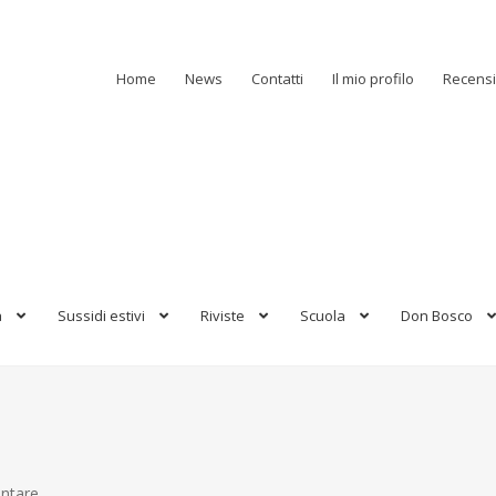
Home
News
Contatti
Il mio profilo
Recensi
a
Sussidi estivi
Riviste
Scuola
Don Bosco
antare