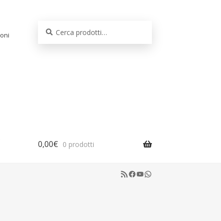
Cerca:
Cerca
oni
0,00
€
0 prodotti
RSS Feed
Facebook
YouTube
WhatsApp