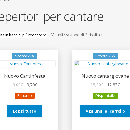
epertori per cantare
Ordina
Visualizzazione di 2 risultati
in
base
al
Sconto -5%
Sconto -5%
più
recente
Nuovo Cantinfesta
Nuovo cantargiovane
Il
Il
Il
Il
6,00
€
5,70
€
13,00
€
12,35
€
prezzo
prezzo
prezzo
prez
Esaurito
Disponibile
originale
attuale
originale
attua
era:
è:
era:
è:
6,00€.
5,70€.
13,00€.
12,35
Leggi tutto
Aggiungi al carrello