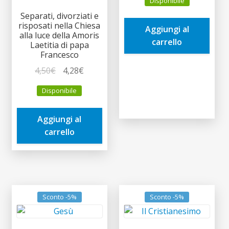
Disponibile
originale
attuale
Separati, divorziati e
era:
è:
risposati nella Chiesa
Aggiungi al
4,00€.
3,80€.
alla luce della Amoris
carrello
Laetitia di papa
Francesco
Il
Il
4,50
€
4,28
€
prezzo
prezzo
Disponibile
originale
attuale
era:
è:
Aggiungi al
4,50€.
4,28€.
carrello
Sconto -5%
Sconto -5%