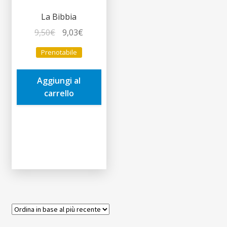
La Bibbia
Il
Il
9,50
€
9,03
€
prezzo
prezzo
Prenotabile
originale
attuale
era:
è:
Aggiungi al
9,50€.
9,03€.
carrello