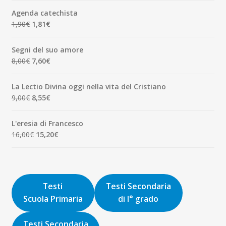
originale
attuale
Agenda catechista
era:
è:
Il
Il
1,90
€
1,81
€
7,00€.
6,65€.
prezzo
prezzo
originale
attuale
Segni del suo amore
era:
è:
Il
Il
8,00
€
7,60
€
1,90€.
1,81€.
prezzo
prezzo
originale
attuale
La Lectio Divina oggi nella vita del Cristiano
era:
è:
Il
Il
9,00
€
8,55
€
8,00€.
7,60€.
prezzo
prezzo
originale
attuale
L'eresia di Francesco
era:
è:
Il
Il
16,00
€
15,20
€
9,00€.
8,55€.
prezzo
prezzo
originale
attuale
era:
è:
16,00€.
15,20€.
Testi
Testi Secondaria
Scuola Primaria
di I° grado
Testi Secondaria