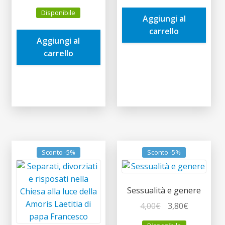
prezzo
prezzo
era:
è:
Disponibile
originale
attuale
Aggiungi al
4,50€.
4,28€.
era:
è:
carrello
Aggiungi al
6,90€.
6,56€.
carrello
Sconto -5%
Sconto -5%
Sessualità e genere
Il
Il
4,00
€
3,80
€
prezzo
prezzo