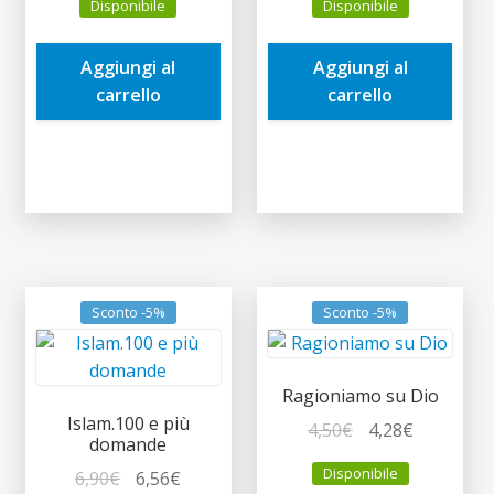
Disponibile
Disponibile
originale
attuale
originale
attuale
era:
è:
era:
è:
Aggiungi al
Aggiungi al
5,90€.
5,61€.
4,90€.
4,66€.
carrello
carrello
Sconto -5%
Sconto -5%
Ragioniamo su Dio
Islam.100 e più
Il
Il
4,50
€
4,28
€
domande
prezzo
prezzo
Disponibile
Il
Il
6,90
€
6,56
€
originale
attuale