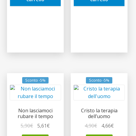
Sconto -5%
Sconto -5%
Non lasciamoci
Cristo la terapia
rubare il tempo
dell’uomo
Il
Il
Il
Il
5,90
€
5,61
€
4,90
€
4,66
€
prezzo
prezzo
prezzo
prezzo