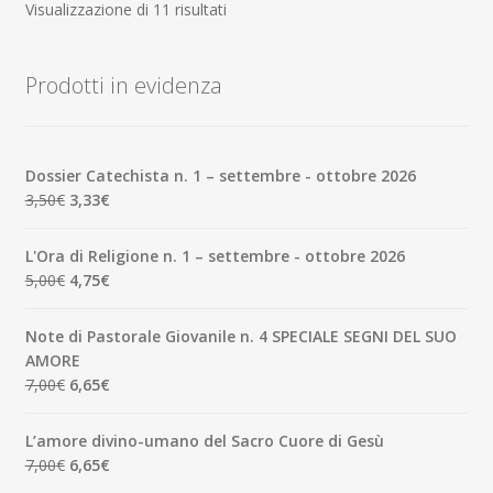
Ordina
Visualizzazione di 11 risultati
in
base
Prodotti in evidenza
al
più
recente
Dossier Catechista n. 1 – settembre - ottobre 2026
Il
Il
3,50
€
3,33
€
prezzo
prezzo
originale
attuale
L'Ora di Religione n. 1 – settembre - ottobre 2026
era:
è:
Il
Il
5,00
€
4,75
€
3,50€.
3,33€.
prezzo
prezzo
originale
attuale
Note di Pastorale Giovanile n. 4 SPECIALE SEGNI DEL SUO
era:
è:
AMORE
5,00€.
4,75€.
Il
Il
7,00
€
6,65
€
prezzo
prezzo
originale
attuale
L’amore divino-umano del Sacro Cuore di Gesù
era:
è:
Il
Il
7,00
€
6,65
€
7,00€.
6,65€.
prezzo
prezzo