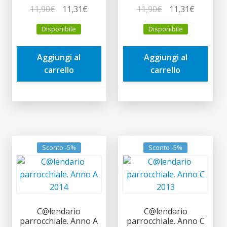
Il
Il
Il
Il
11,90
€
11,31
€
11,90
€
11,31
€
prezzo
prezzo
prezzo
prezzo
Disponibile
Disponibile
originale
attuale
originale
attuale
era:
è:
era:
è:
Aggiungi al
Aggiungi al
11,90€.
11,31€.
11,90€.
11,31€.
carrello
carrello
Sconto -5%
Sconto -5%
C@lendario
C@lendario
parrocchiale. Anno A
parrocchiale. Anno C