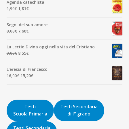
Agenda catechista
era:
è:
Il
Il
1,90
€
1,81
€
7,00€.
6,65€.
prezzo
prezzo
originale
attuale
Segni del suo amore
era:
è:
Il
Il
8,00
€
7,60
€
1,90€.
1,81€.
prezzo
prezzo
originale
attuale
La Lectio Divina oggi nella vita del Cristiano
era:
è:
Il
Il
9,00
€
8,55
€
8,00€.
7,60€.
prezzo
prezzo
originale
attuale
L'eresia di Francesco
era:
è:
Il
Il
16,00
€
15,20
€
9,00€.
8,55€.
prezzo
prezzo
originale
attuale
era:
è:
16,00€.
15,20€.
Testi
Testi Secondaria
Scuola Primaria
di I° grado
Testi Secondaria