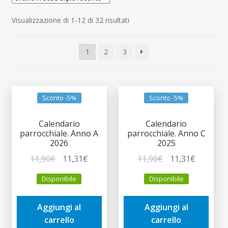
child
Espandi
Contatti
Ordina
Visualizzazione di 1-12 di 32 risultati
il
in
menu
Espandi
Don Bosco
base
child
il
1
2
3
al
menu
più
child
recente
Sconto -5%
Sconto -5%
Calendario
Calendario
parrocchiale. Anno A
parrocchiale. Anno C
2026
2025
Il
Il
Il
Il
11,90
€
11,31
€
11,90
€
11,31
€
prezzo
prezzo
prezzo
prezzo
Disponibile
Disponibile
originale
attuale
originale
attuale
era:
è:
era:
è:
Aggiungi al
Aggiungi al
11,90€.
11,31€.
11,90€.
11,31€.
carrello
carrello