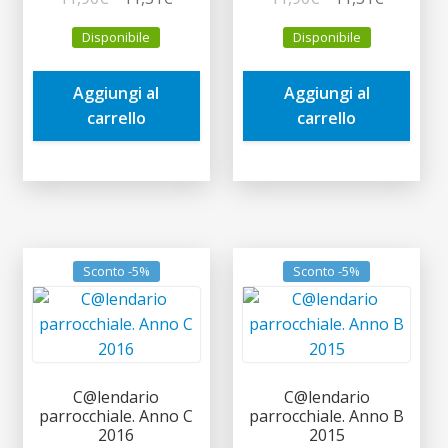
prezzo
prezzo
prezzo
prezzo
Disponibile
Disponibile
originale
attuale
originale
attuale
era:
è:
era:
è:
Aggiungi al
Aggiungi al
11,90€.
11,31€.
11,90€.
11,31€.
carrello
carrello
Sconto -5%
Sconto -5%
C@lendario
C@lendario
parrocchiale. Anno C
parrocchiale. Anno B
2016
2015