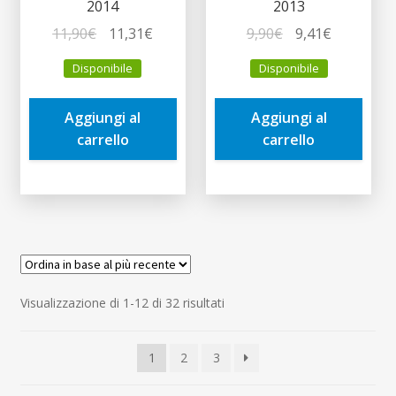
2014
2013
Il
Il
Il
Il
11,90
€
11,31
€
9,90
€
9,41
€
prezzo
prezzo
prezzo
prezzo
Disponibile
Disponibile
originale
attuale
originale
attuale
era:
è:
era:
è:
Aggiungi al
Aggiungi al
11,90€.
11,31€.
9,90€.
9,41€.
carrello
carrello
Ordina
Visualizzazione di 1-12 di 32 risultati
in
base
1
2
3
al
più