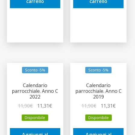
carrello
carrello
Sconto -5%
Sconto -5%
Calendario
Calendario
parrocchiale. Anno C
parrocchiale. Anno C
2022
2019
Il
Il
Il
Il
11,90
€
11,31
€
11,90
€
11,31
€
prezzo
prezzo
prezzo
prezzo
Disponibile
Disponibile
originale
attuale
originale
attuale
era:
è:
era:
è:
Aggiungi al
Aggiungi al