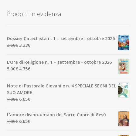
recente
Prodotti in evidenza
Dossier Catechista n. 1 – settembre - ottobre 2026
Il
Il
3,50
€
3,33
€
prezzo
prezzo
originale
attuale
L'Ora di Religione n. 1 – settembre - ottobre 2026
era:
è:
Il
Il
5,00
€
4,75
€
3,50€.
3,33€.
prezzo
prezzo
originale
attuale
Note di Pastorale Giovanile n. 4 SPECIALE SEGNI DEL
era:
è:
SUO AMORE
5,00€.
4,75€.
Il
Il
7,00
€
6,65
€
prezzo
prezzo
originale
attuale
L’amore divino-umano del Sacro Cuore di Gesù
era:
è:
Il
Il
7,00
€
6,65
€
7,00€.
6,65€.
prezzo
prezzo
originale
attuale