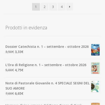
base
1
2
3
4
al
più
recente
Prodotti in evidenza
Dossier Catechista n. 1 – settembre - ottobre 2026
Il
Il
3,50
€
3,33
€
prezzo
prezzo
originale
attuale
L'Ora di Religione n. 1 – settembre - ottobre 2026
era:
è:
Il
Il
5,00
€
4,75
€
3,50€.
3,33€.
prezzo
prezzo
originale
attuale
Note di Pastorale Giovanile n. 4 SPECIALE SEGNI DEL
era:
è:
SUO AMORE
5,00€.
4,75€.
Il
Il
7,00
€
6,65
€
prezzo
prezzo
originale
attuale