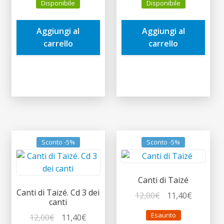
Disponibile
Disponibile
originale
attuale
originale
attuale
era:
è:
era:
è:
Aggiungi al
Aggiungi al
14,90€.
14,16€.
12,90€.
12,26€.
carrello
carrello
Sconto -5%
Sconto -5%
Canti di Taizé
Canti di Taizé. Cd 3 dei
Il
Il
12,00
€
11,40
€
canti
prezzo
prezzo
Esaurito
Il
Il
12,00
€
11,40
€
originale
attuale