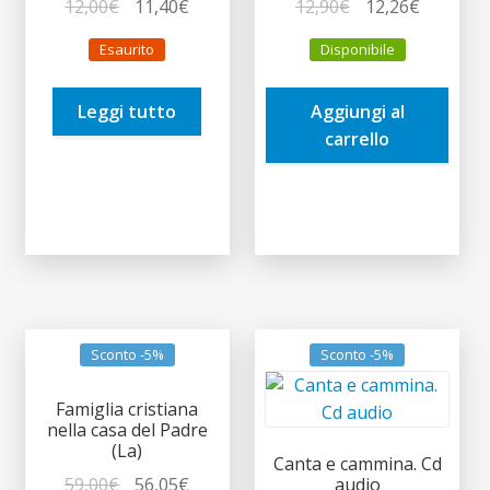
Il
Il
Il
Il
12,00
€
11,40
€
12,90
€
12,26
€
prezzo
prezzo
prezzo
prezzo
Esaurito
Disponibile
originale
attuale
originale
attuale
era:
è:
era:
è:
Leggi tutto
Aggiungi al
12,00€.
11,40€.
12,90€.
12,26€.
carrello
Sconto -5%
Sconto -5%
Famiglia cristiana
nella casa del Padre
(La)
Canta e cammina. Cd
Il
Il
59,00
€
56,05
€
audio