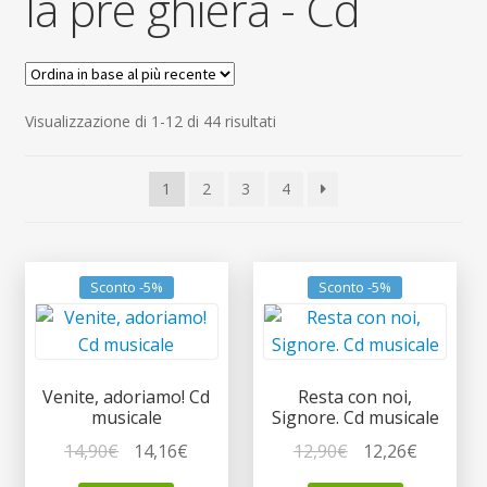
la pre ghiera - Cd
child
Espandi
Contatti
il
menu
Espandi
Don Bosco
child
il
Ordina
Visualizzazione di 1-12 di 44 risultati
menu
in
child
base
1
2
3
4
al
più
recente
Sconto -5%
Sconto -5%
Venite, adoriamo! Cd
Resta con noi,
musicale
Signore. Cd musicale
Il
Il
Il
Il
14,90
€
14,16
€
12,90
€
12,26
€
prezzo
prezzo
prezzo
prezzo