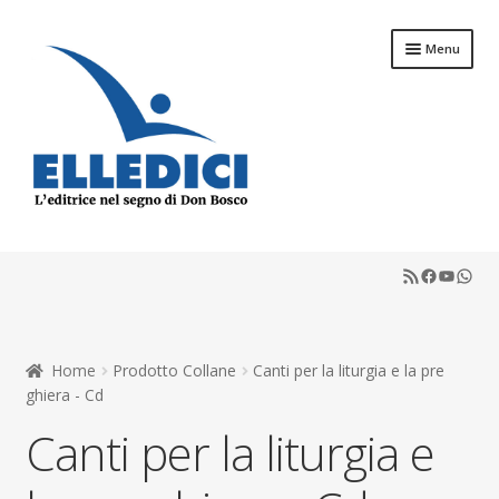
Vai
Vai
Menu
alla
al
navigazione
contenuto
Espandi
Libreria Online
il
RSS Feed
Faceboo
YouTu
What
menu
Espandi
Catechesi
child
il
menu
Espandi
Liturgia
child
il
Home
Prodotto Collane
Canti per la liturgia e la pre
menu
Espandi
Sussidi
ghiera - Cd
child
il
Canti per la liturgia e
menu
Espandi
Riviste
child
il
menu
Scuola