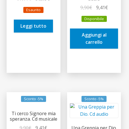
prezzo
prezzo
Il
Il
9,90
€
9,41
€
Esaurito
originale
attuale
prezzo
prezzo
Disponibile
era:
è:
originale
attuale
Leggi tutto
59,00€.
56,05€.
era:
è:
Aggiungi al
9,90€.
9,41€.
carrello
Sconto -5%
Sconto -5%
Ti cerco Signore mia
speranza. Cd musicale
Il
Il
9,90
€
9,41
€
Una Greppia per Dio.