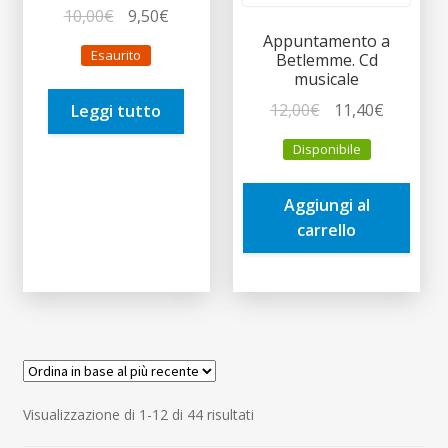
Il
Il
10,00
€
9,50
€
prezzo
prezzo
Appuntamento a
Esaurito
Betlemme. Cd
originale
attuale
musicale
era:
è:
Il
Il
12,00
€
11,40
€
Leggi tutto
10,00€.
9,50€.
prezzo
prezzo
Disponibile
originale
attuale
era:
è:
Aggiungi al
12,00€.
11,40€.
carrello
Ordina
Visualizzazione di 1-12 di 44 risultati
in