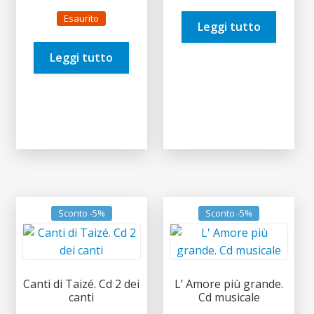
prezzo
prezzo
era:
è:
Esaurito
originale
attuale
Leggi tutto
12,00€.
11,40€.
era:
è:
Leggi tutto
12,00€.
11,40€.
Sconto -5%
Sconto -5%
Canti di Taizé. Cd 2 dei
L’ Amore più grande.
canti
Cd musicale