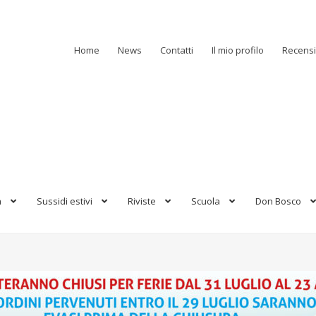
Home
News
Contatti
Il mio profilo
Recensi
a
Sussidi estivi
Riviste
Scuola
Don Bosco