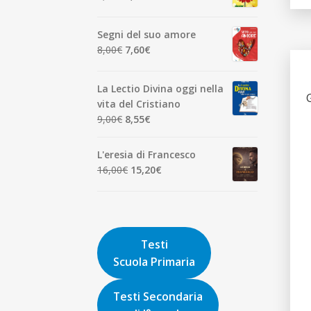
7,00€.
6,65€.
prezzo
prezzo
originale
attuale
Segni del suo amore
era:
è:
Il
Il
8,00
€
7,60
€
1,90€.
1,81€.
prezzo
prezzo
originale
attuale
La Lectio Divina oggi nella
era:
è:
vita del Cristiano
8,00€.
7,60€.
Il
Il
9,00
€
8,55
€
prezzo
prezzo
originale
attuale
L'eresia di Francesco
era:
è:
Il
Il
16,00
€
15,20
€
9,00€.
8,55€.
prezzo
prezzo
originale
attuale
era:
è:
16,00€.
15,20€.
Testi
Scuola Primaria
Testi Secondaria