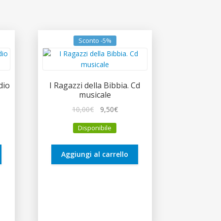
Sconto -5%
dio
I Ragazzi della Bibbia. Cd
musicale
Il
Il
10,00
€
9,50
€
zo
prezzo
prezzo
Disponibile
le
originale
attuale
era:
è:
€.
10,00€.
9,50€.
Aggiungi al carrello