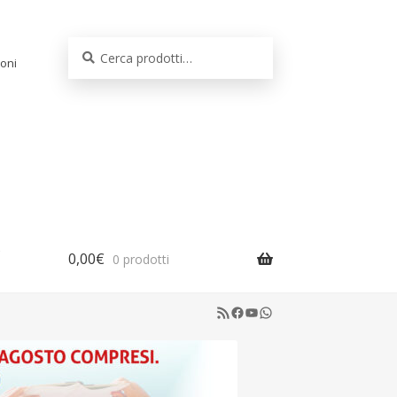
Cerca:
Cerca
oni
0,00
€
0 prodotti
RSS Feed
Facebook
YouTube
WhatsApp