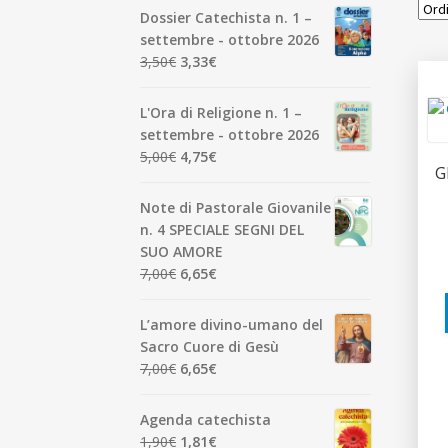
Dossier Catechista n. 1 –
settembre - ottobre 2026
Il
Il
3,50
€
3,33
€
prezzo
prezzo
originale
attuale
L'Ora di Religione n. 1 –
era:
è:
settembre - ottobre 2026
3,50€.
3,33€.
Il
Il
5,00
€
4,75
€
G
prezzo
prezzo
originale
attuale
Note di Pastorale Giovanile
era:
è:
n. 4 SPECIALE SEGNI DEL
5,00€.
4,75€.
SUO AMORE
Il
Il
7,00
€
6,65
€
prezzo
prezzo
originale
attuale
L’amore divino-umano del
era:
è:
Sacro Cuore di Gesù
7,00€.
6,65€.
Il
Il
7,00
€
6,65
€
prezzo
prezzo
originale
attuale
Agenda catechista
era:
è:
Il
Il
1,90
€
1,81
€