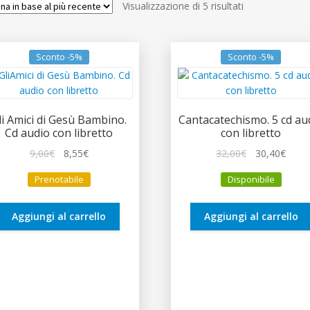
Ordina
Visualizzazione di 5 risultati
in
base
al
Sconto -5%
Sconto -5%
più
recente
li Amici di Gesù Bambino.
Cantacatechismo. 5 cd au
Cd audio con libretto
con libretto
Il
Il
Il
Il
9,00
€
8,55
€
32,00
€
30,40
€
prezzo
prezzo
prezzo
prez
Prenotabile
Disponibile
originale
attuale
originale
attua
era:
è:
era:
è:
9,00€.
8,55€.
32,00€.
30,40
Aggiungi al carrello
Aggiungi al carrello