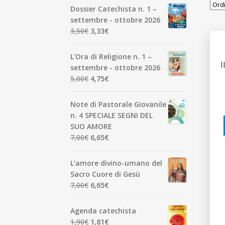
Dossier Catechista n. 1 –
settembre - ottobre 2026
Il
Il
3,50
€
3,33
€
prezzo
prezzo
originale
attuale
L'Ora di Religione n. 1 –
era:
è:
I
settembre - ottobre 2026
3,50€.
3,33€.
Il
Il
5,00
€
4,75
€
prezzo
prezzo
originale
attuale
Note di Pastorale Giovanile
era:
è:
n. 4 SPECIALE SEGNI DEL
5,00€.
4,75€.
SUO AMORE
Il
Il
7,00
€
6,65
€
prezzo
prezzo
originale
attuale
L’amore divino-umano del
era:
è:
Sacro Cuore di Gesù
7,00€.
6,65€.
Il
Il
7,00
€
6,65
€
prezzo
prezzo
originale
attuale
Agenda catechista
era:
è:
Il
Il
1,90
€
1,81
€