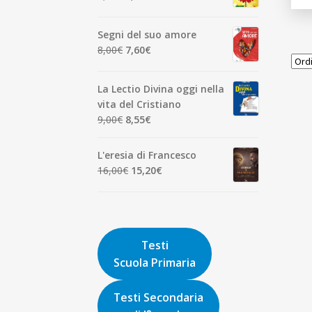
7,00€.
6,65€.
prezzo
prezzo
originale
attuale
Segni del suo amore
era:
è:
Il
Il
8,00
€
7,60
€
1,90€.
1,81€.
prezzo
prezzo
originale
attuale
La Lectio Divina oggi nella
era:
è:
vita del Cristiano
8,00€.
7,60€.
Il
Il
9,00
€
8,55
€
prezzo
prezzo
originale
attuale
L'eresia di Francesco
era:
è:
Il
Il
16,00
€
15,20
€
9,00€.
8,55€.
prezzo
prezzo
originale
attuale
era:
è:
16,00€.
15,20€.
Testi
Scuola Primaria
Testi Secondaria