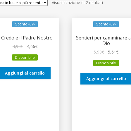
Ordina
Visualizzazione di 2 risultati
in
base
al
Sconto -5%
Sconto -5%
più
recente
l Credo e il Padre Nostro
Sentieri per camminare 
Dio
Il
Il
4,90
€
4,66
€
Il
Il
5,90
€
5,61
€
prezzo
prezzo
Disponibile
prezzo
prezz
originale
attuale
Disponibile
originale
attual
era:
è:
era:
è:
4,90€.
4,66€.
Aggiungi al carrello
5,90€.
5,61€.
Aggiungi al carrello