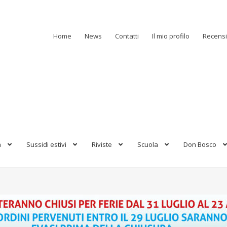
Home
News
Contatti
Il mio profilo
Recensi
a
Sussidi estivi
Riviste
Scuola
Don Bosco