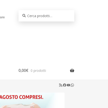
Cerca:
Cerca
oni
0,00
€
0 prodotti
RSS Feed
Facebook
YouTube
WhatsApp