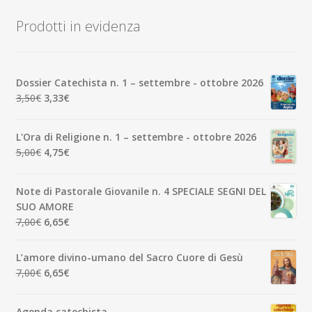
base
Prodotti in evidenza
al
più
recente
Dossier Catechista n. 1 – settembre - ottobre 2026
Il
Il
3,50
€
3,33
€
prezzo
prezzo
originale
attuale
L'Ora di Religione n. 1 – settembre - ottobre 2026
era:
è:
Il
Il
5,00
€
4,75
€
3,50€.
3,33€.
prezzo
prezzo
originale
attuale
Note di Pastorale Giovanile n. 4 SPECIALE SEGNI DEL
era:
è:
SUO AMORE
5,00€.
4,75€.
Il
Il
7,00
€
6,65
€
prezzo
prezzo
originale
attuale
L’amore divino-umano del Sacro Cuore di Gesù
era:
è:
Il
Il
7,00
€
6,65
€
7,00€.
6,65€.
prezzo
prezzo
originale
attuale
Agenda catechista