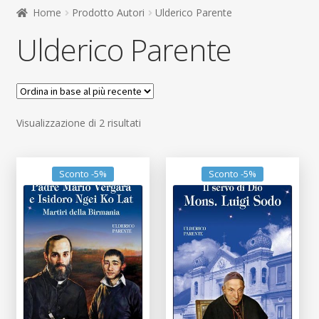
child
Home
Prodotto Autori
Ulderico Parente
Espandi
Contatti
Ulderico Parente
il
menu
Espandi
Don Bosco
child
il
menu
child
Ordina
Visualizzazione di 2 risultati
in
base
al
Sconto -5%
Sconto -5%
più
recente