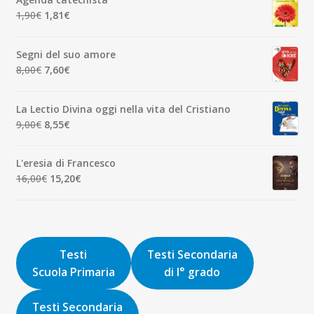
era:
è:
Il
Il
1,90
€
1,81
€
7,00€.
6,65€.
prezzo
prezzo
originale
attuale
Segni del suo amore
era:
è:
Il
Il
8,00
€
7,60
€
1,90€.
1,81€.
prezzo
prezzo
originale
attuale
La Lectio Divina oggi nella vita del Cristiano
era:
è:
Il
Il
9,00
€
8,55
€
8,00€.
7,60€.
prezzo
prezzo
originale
attuale
L'eresia di Francesco
era:
è:
Il
Il
16,00
€
15,20
€
9,00€.
8,55€.
prezzo
prezzo
originale
attuale
era:
è:
16,00€.
15,20€.
Testi
Testi Secondaria
Scuola Primaria
di I° grado
Testi Secondaria