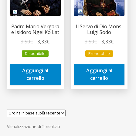
Padre Mario Vergara
Il Servo di Dio Mons.
e Isidoro Ngei Ko Lat
Luigi Sodo
Il
Il
Il
Il
3,50
€
3,33
€
3,50
€
3,33
€
prezzo
prezzo
prezzo
prezzo
Disponibile
Prenotabile
originale
attuale
originale
attuale
era:
è:
era:
è:
Aggiungi al
Aggiungi al
3,50€.
3,33€.
3,50€.
3,33€.
carrello
carrello
Ordina
Visualizzazione di 2 risultati
in