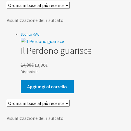
Scuola
Contatti
Visualizzazione del risultato
Don Bosco
Sconto -5%
Il Perdono guarisce
Il
Il
14,00
€
13,30
€
prezzo
prezzo
Disponibile
originale
attuale
era:
è:
Aggiungi al carrello
14,00€.
13,30€.
Visualizzazione del risultato