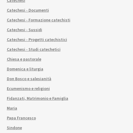
Catechesi
Catechesi - Documenti
Catechesi - Formazione catechisti
Catechesi - Sussidi
Catechesi - Progetti catechistici
Catechesi - Studi catechetici
Chiesa e pastorale
Domenica e liturgia
Don Bosco e salesianità
Ecumenismo e religioni
Fidanzati, Matrimonio e Famiglia
Maria
Papa Francesco
Sindone