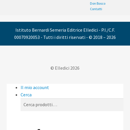
Don Bosco
Contatti
Istituto Bernardi Semeria Editrice Elledici - P.I./C.F.
00070920053 - Tutti i diritti riservati - © 2018 – 2026
© Elledici 2026
Il mio account
Cerca
Cerca:
Cerca