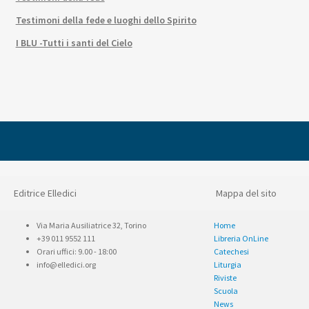
Testimoni della fede e luoghi dello Spirito
I BLU -Tutti i santi del Cielo
Editrice Elledici
Mappa del sito
Via Maria Ausiliatrice 32, Torino
Home
+39 011 9552 111
Libreria OnLine
Orari uffici: 9.00 - 18:00
Catechesi
info@elledici.org
Liturgia
Riviste
Scuola
News