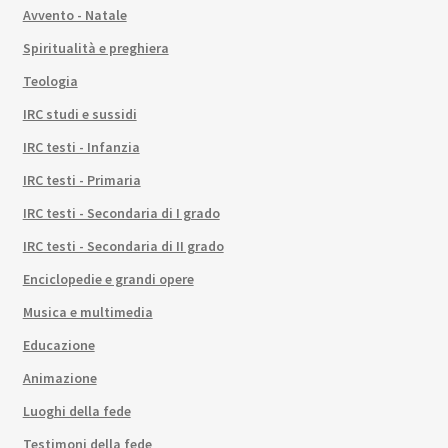
Avvento - Natale
Spiritualità e preghiera
Teologia
IRC studi e sussidi
IRC testi - Infanzia
IRC testi - Primaria
IRC testi - Secondaria di I grado
IRC testi - Secondaria di II grado
Enciclopedie e grandi opere
Musica e multimedia
Educazione
Animazione
Luoghi della fede
Testimoni della fede