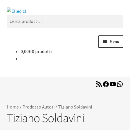
Vai
Vai
Cerca
alla
al
Cerca:
navigazione
contenuto
Menu
0,00
€
0 prodotti
Libreria Online
Catechesi
RSS
Facebook
YouTub
Wha
Liturgia
Feed
Sussidi
Home
/
Prodotto Autori
/
Tiziano Soldavini
Tiziano Soldavini
Riviste