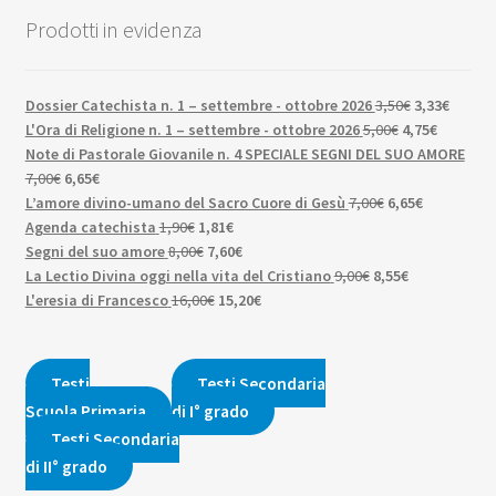
Prodotti in evidenza
Il
Il
Dossier Catechista n. 1 – settembre - ottobre 2026
3,50
€
3,33
€
Il
prezzo
Il
prezzo
L'Ora di Religione n. 1 – settembre - ottobre 2026
5,00
€
4,75
€
prezzo
originale
prezzo
attuale
Note di Pastorale Giovanile n. 4 SPECIALE SEGNI DEL SUO AMORE
Il
Il
originale
era:
attuale
è:
7,00
€
6,65
€
prezzo
prezzo
Il
era:
3,50€.
Il
è:
3,33€.
L’amore divino-umano del Sacro Cuore di Gesù
7,00
€
6,65
€
originale
attuale
Il
Il
prezzo
5,00€.
prezzo
4,75€.
Agenda catechista
1,90
€
1,81
€
era:
è:
prezzo
Il
prezzo
Il
originale
attuale
Segni del suo amore
8,00
€
7,60
€
7,00€.
6,65€.
originale
prezzo
attuale
prezzo
Il
era:
Il
è:
La Lectio Divina oggi nella vita del Cristiano
9,00
€
8,55
€
era:
originale
Il
è:
attuale
Il
prezzo
7,00€.
prezzo
6,65€.
L'eresia di Francesco
16,00
€
15,20
€
1,90€.
era:
prezzo
1,81€.
è:
prezzo
originale
attuale
8,00€.
originale
7,60€.
attuale
era:
è:
era:
è:
9,00€.
8,55€.
Testi
Testi Secondaria
16,00€.
15,20€.
Scuola Primaria
di I° grado
Testi Secondaria
di II° grado